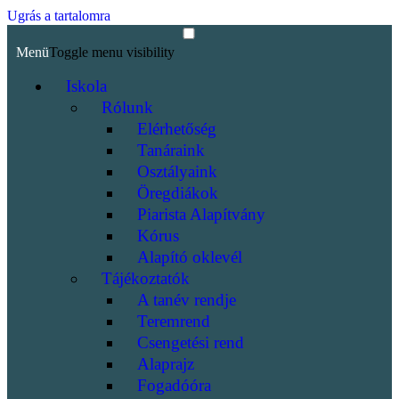
Ugrás a tartalomra
Menü
Toggle menu visibility
Iskola
Rólunk
Elérhetőség
Tanáraink
Osztályaink
Öregdiákok
Piarista Alapítvány
Kórus
Alapító oklevél
Tájékoztatók
A tanév rendje
Teremrend
Csengetési rend
Alaprajz
Fogadóóra