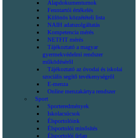
Alapdokumentumok
Fenntartói értékelés
Különös közzétételi lista
NAIH adatszolgáltatás
Kompetencia mérés
NETFIT mérés
Tájékoztató a magyar
gyermekvédelmi rendszer
működéséről
Tájékoztató az óvodai és iskolai
szociális segítő tevékenységről
E-menza
Online menzakártya rendszer
Sport
Sporteredmények
Iskolacsúcsok
Élsportolóink
Élsportolói minősítés
Élsportolói űrlap