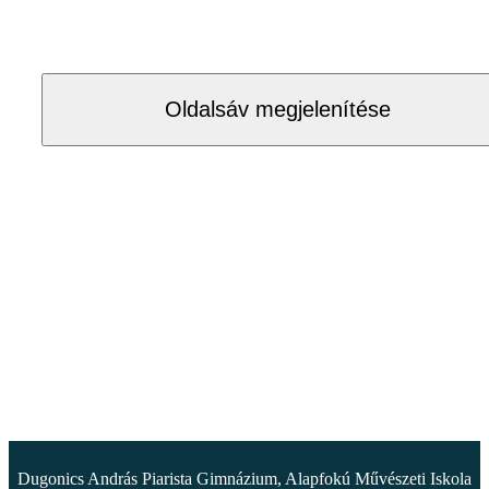
Oldalsáv megjelenítése
Dugonics András Piarista Gimnázium, Alapfokú Művészeti Iskola