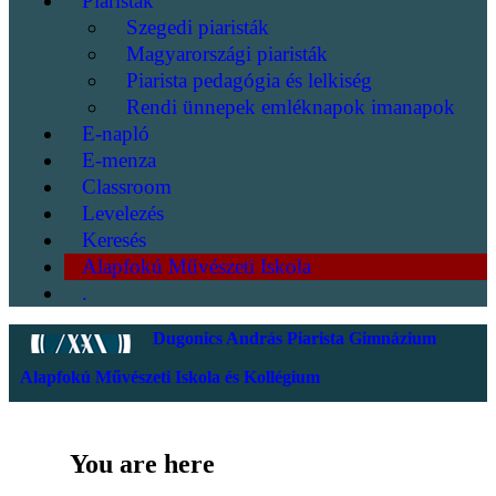
Piaristák
Szegedi piaristák
Magyarországi piaristák
Piarista pedagógia és lelkiség
Rendi ünnepek emléknapok imanapok
E-napló
E-menza
Classroom
Levelezés
Keresés
Alapfokú Művészeti Iskola
.
Dugonics András Piarista Gimnázium
Alapfokú Művészeti Iskola és Kollégium
You are here