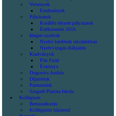
Versenyek
Eredmények
Pályázatok
Korábbi elnyert pályázatok
Értékmentés 2016
Idegen nyelvek
Nyelvi kérdések iskolánkban
Nyelvvizsgás diákjaink
Kiadványok
Piár Futár
Évkönyv
Dugonics András
Díjazottak
Partnereink
Szegedi Piarista Iskola
Kollégium
Bemutatkozás
Kollégiumi házirend