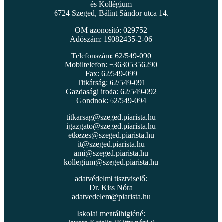
és Kollégium
6724 Szeged, Bálint Sándor utca 14.
OM azonosító: 029752
Adószám: 19082435-2-06
Telefonszám: 62/549-090
Mobiltelefon: +36305356290
Fax: 62/549-099
Titkárság: 62/549-091
Gazdasági iroda: 62/549-092
Gondnok: 62/549-094
titkarsag@szeged.piarista.hu
igazgato@szeged.piarista.hu
etkezes@szeged.piarista.hu
it@szeged.piarista.hu
ami@szeged.piarista.hu
kollegium@szeged.piarista.hu
adatvédelmi tisztviselő:
Dr. Kiss Nóra
adatvedelem@piarista.hu
Iskolai mentálhigiéné: