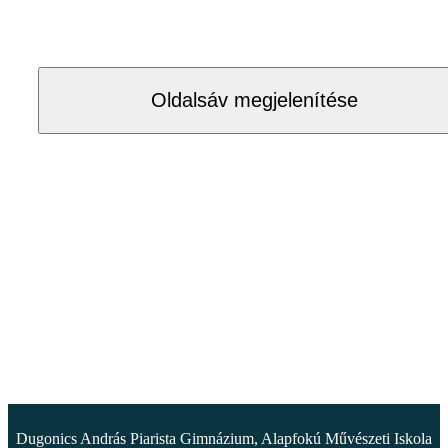
Oldalsáv megjelenítése
Dugonics András Piarista Gimnázium, Alapfokú Művészeti Iskola