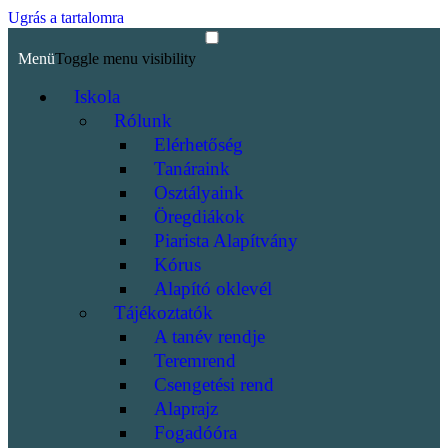
Ugrás a tartalomra
Menü
Toggle menu visibility
Iskola
Rólunk
Elérhetőség
Tanáraink
Osztályaink
Öregdiákok
Piarista Alapítvány
Kórus
Alapító oklevél
Tájékoztatók
A tanév rendje
Teremrend
Csengetési rend
Alaprajz
Fogadóóra