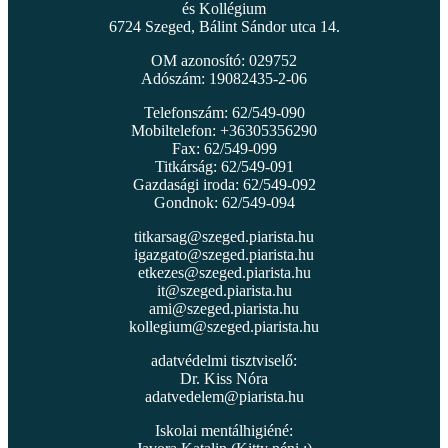
és Kollégium
6724 Szeged, Bálint Sándor utca 14.
OM azonosító: 029752
Adószám: 19082435-2-06
Telefonszám: 62/549-090
Mobiltelefon: +36305356290
Fax: 62/549-099
Titkárság: 62/549-091
Gazdasági iroda: 62/549-092
Gondnok: 62/549-094
titkarsag@szeged.piarista.hu
igazgato@szeged.piarista.hu
etkezes@szeged.piarista.hu
it@szeged.piarista.hu
ami@szeged.piarista.hu
kollegium@szeged.piarista.hu
adatvédelmi tisztviselő:
Dr. Kiss Nóra
adatvedelem@piarista.hu
Iskolai mentálhigiéné: