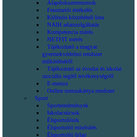
Alapdokumentumok
Fenntartói értékelés
Különös közzétételi lista
NAIH adatszolgáltatás
Kompetencia mérés
NETFIT mérés
Tájékoztató a magyar
gyermekvédelmi rendszer
működéséről
Tájékoztató az óvodai és iskolai
szociális segítő tevékenységről
E-menza
Online menzakártya rendszer
Sport
Sporteredmények
Iskolacsúcsok
Élsportolóink
Élsportolói minősítés
Élsportolói űrlap