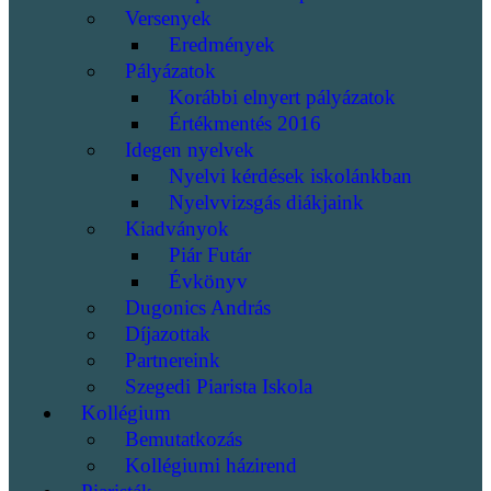
Versenyek
Eredmények
Pályázatok
Korábbi elnyert pályázatok
Értékmentés 2016
Idegen nyelvek
Nyelvi kérdések iskolánkban
Nyelvvizsgás diákjaink
Kiadványok
Piár Futár
Évkönyv
Dugonics András
Díjazottak
Partnereink
Szegedi Piarista Iskola
Kollégium
Bemutatkozás
Kollégiumi házirend