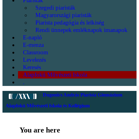
Piaristák
Szegedi piaristák
Magyarországi piaristák
Piarista pedagógia és lelkiség
Rendi ünnepek emléknapok imanapok
E-napló
E-menza
Classroom
Levelezés
Keresés
Alapfokú Művészeti Iskola
.
Dugonics András Piarista Gimnázium
Alapfokú Művészeti Iskola és Kollégium
You are here