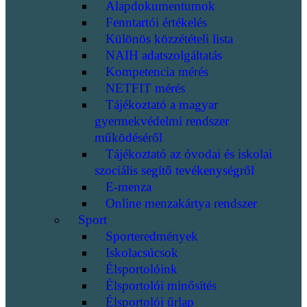
Alapdokumentumok
Fenntartói értékelés
Különös közzétételi lista
NAIH adatszolgáltatás
Kompetencia mérés
NETFIT mérés
Tájékoztató a magyar
gyermekvédelmi rendszer
működéséről
Tájékoztató az óvodai és iskolai
szociális segítő tevékenységről
E-menza
Online menzakártya rendszer
Sport
Sporteredmények
Iskolacsúcsok
Élsportolóink
Élsportolói minősítés
Élsportolói űrlap