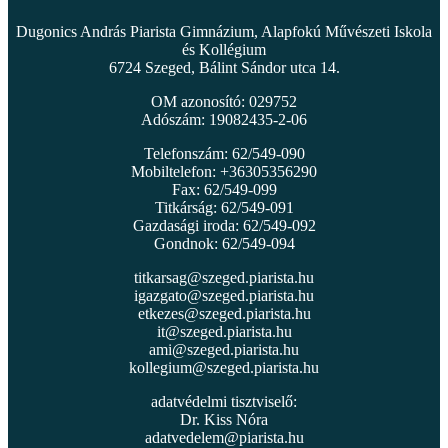
Dugonics András Piarista Gimnázium, Alapfokú Művészeti Iskola
és Kollégium
6724 Szeged, Bálint Sándor utca 14.
OM azonosító: 029752
Adószám: 19082435-2-06
Telefonszám: 62/549-090
Mobiltelefon: +36305356290
Fax: 62/549-099
Titkárság: 62/549-091
Gazdasági iroda: 62/549-092
Gondnok: 62/549-094
titkarsag@szeged.piarista.hu
igazgato@szeged.piarista.hu
etkezes@szeged.piarista.hu
it@szeged.piarista.hu
ami@szeged.piarista.hu
kollegium@szeged.piarista.hu
adatvédelmi tisztviselő:
Dr. Kiss Nóra
adatvedelem@piarista.hu