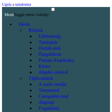
Ugrás a tartalomra
Menü
Toggle menu visibility
Iskola
Rólunk
Elérhetőség
Tanáraink
Osztályaink
Öregdiákok
Piarista Alapítvány
Kórus
Alapító oklevél
Tájékoztatók
A tanév rendje
Teremrend
Csengetési rend
Alaprajz
Fogadóóra