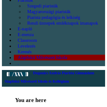
Piaristák
Szegedi piaristák
Magyarországi piaristák
Piarista pedagógia és lelkiség
Rendi ünnepek emléknapok imanapok
E-napló
E-menza
Classroom
Levelezés
Keresés
Alapfokú Művészeti Iskola
.
Dugonics András Piarista Gimnázium
Alapfokú Művészeti Iskola és Kollégium
You are here