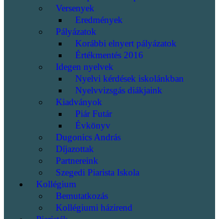
Versenyek
Eredmények
Pályázatok
Korábbi elnyert pályázatok
Értékmentés 2016
Idegen nyelvek
Nyelvi kérdések iskolánkban
Nyelvvizsgás diákjaink
Kiadványok
Piár Futár
Évkönyv
Dugonics András
Díjazottak
Partnereink
Szegedi Piarista Iskola
Kollégium
Bemutatkozás
Kollégiumi házirend