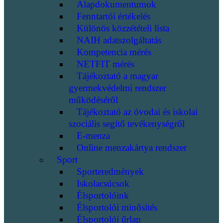
Alapdokumentumok
Fenntartói értékelés
Különös közzétételi lista
NAIH adatszolgáltatás
Kompetencia mérés
NETFIT mérés
Tájékoztató a magyar
gyermekvédelmi rendszer
működéséről
Tájékoztató az óvodai és iskolai
szociális segítő tevékenységről
E-menza
Online menzakártya rendszer
Sport
Sporteredmények
Iskolacsúcsok
Élsportolóink
Élsportolói minősítés
Élsportolói űrlap