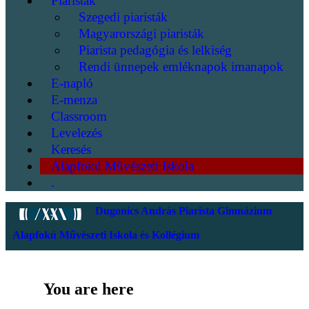
Piaristák
Szegedi piaristák
Magyarországi piaristák
Piarista pedagógia és lelkiség
Rendi ünnepek emléknapok imanapok
E-napló
E-menza
Classroom
Levelezés
Keresés
Alapfokú Művészeti Iskola
.
Dugonics András Piarista Gimnázium
Alapfokú Művészeti Iskola és Kollégium
You are here