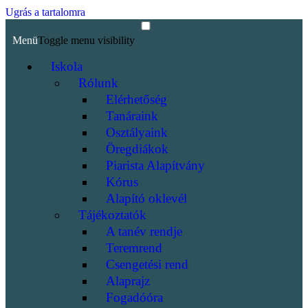
Ugrás a tartalomra
Menü
Toggle menu visibility
Iskola
Rólunk
Elérhetőség
Tanáraink
Osztályaink
Öregdiákok
Piarista Alapítvány
Kórus
Alapító oklevél
Tájékoztatók
A tanév rendje
Teremrend
Csengetési rend
Alaprajz
Fogadóóra