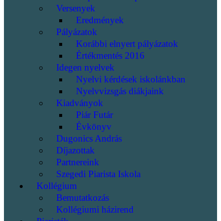
Versenyek
Eredmények
Pályázatok
Korábbi elnyert pályázatok
Értékmentés 2016
Idegen nyelvek
Nyelvi kérdések iskolánkban
Nyelvvizsgás diákjaink
Kiadványok
Piár Futár
Évkönyv
Dugonics András
Díjazottak
Partnereink
Szegedi Piarista Iskola
Kollégium
Bemutatkozás
Kollégiumi házirend