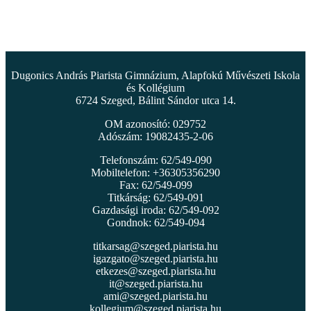
Dugonics András Piarista Gimnázium, Alapfokú Művészeti Iskola
és Kollégium
6724 Szeged, Bálint Sándor utca 14.
OM azonosító: 029752
Adószám: 19082435-2-06
Telefonszám: 62/549-090
Mobiltelefon: +36305356290
Fax: 62/549-099
Titkárság: 62/549-091
Gazdasági iroda: 62/549-092
Gondnok: 62/549-094
titkarsag@szeged.piarista.hu
igazgato@szeged.piarista.hu
etkezes@szeged.piarista.hu
it@szeged.piarista.hu
ami@szeged.piarista.hu
kollegium@szeged.piarista.hu