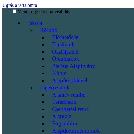
Ugrás a tartalomra
Menü
Toggle menu visibility
Iskola
Rólunk
Elérhetőség
Tanáraink
Osztályaink
Öregdiákok
Piarista Alapítvány
Kórus
Alapító oklevél
Tájékoztatók
A tanév rendje
Teremrend
Csengetési rend
Alaprajz
Fogadóóra
Alapdokumentumok