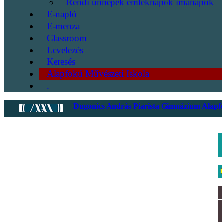
Rendi ünnepek emléknapok imanapok
E-napló
E-menza
Classroom
Levelezés
Keresés
Alapfokú Művészeti Iskola
.
Dugonics András Piarista Gimnázium Alapfo