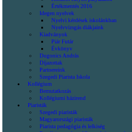
Értékmentés 2016
Idegen nyelvek
Nyelvi kérdések iskolánkban
Nyelvvizsgás diákjaink
Kiadványok
Piár Futár
Évkönyv
Dugonics András
Díjazottak
Partnereink
Szegedi Piarista Iskola
Kollégium
Bemutatkozás
Kollégiumi házirend
Piaristák
Szegedi piaristák
Magyarországi piaristák
Piarista pedagógia és lelkiség