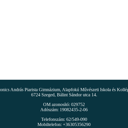
nics András Piarista Gimnázium, Alapfokú Művészeti Iskola és Koll
6724 Szeged, Bálint Sándor utca 14.
OM azonosító: 029752
Adószám: 19082435-2-06
Telefonszám: 62/549-090
Mobiltelefon: +36305356290