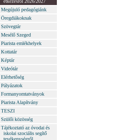
étkezésről 2026/2027
Megújuló pedagógiánk
Öregdiákoknak
Szövegtár
Mesélő Szeged
Piarista emlékhelyek
Kottatár
Képtár
Videótár
Elérhetőség
Pályázatok
Formanyomtatványok
Piarista Alapítvány
TESZI
Szülői közösség
Tájékoztató az óvodai és
iskolai szociális segítő
tevékenységről