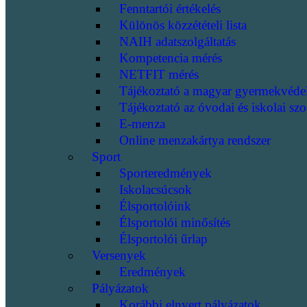
Fenntartói értékelés
Különös közzétételi lista
NAIH adatszolgáltatás
Kompetencia mérés
NETFIT mérés
Tájékoztató a magyar gyermekvéde
Tájékoztató az óvodai és iskolai szo
E-menza
Online menzakártya rendszer
Sport
Sporteredmények
Iskolacsúcsok
Élsportolóink
Élsportolói minősítés
Élsportolói űrlap
Versenyek
Eredmények
Pályázatok
Korábbi elnyert pályázatok