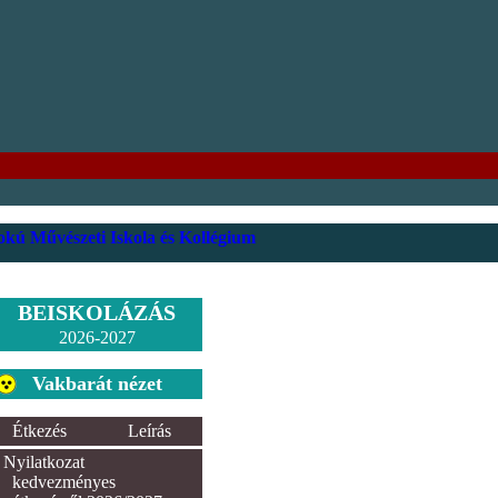
kú Művészeti Iskola és Kollégium
BEISKOLÁZÁS
2026-2027
Vakbarát nézet
Étkezés
Leírás
Nyilatkozat
kedvezményes