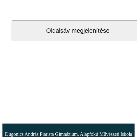
Oldalsáv megjelenítése
Dugonics András Piarista Gimnázium, Alapfokú Művészeti Iskola