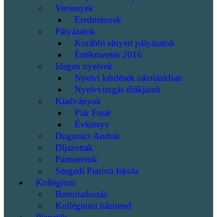
Versenyek
Eredmények
Pályázatok
Korábbi elnyert pályázatok
Értékmentés 2016
Idegen nyelvek
Nyelvi kérdések iskolánkban
Nyelvvizsgás diákjaink
Kiadványok
Piár Futár
Évkönyv
Dugonics András
Díjazottak
Partnereink
Szegedi Piarista Iskola
Kollégium
Bemutatkozás
Kollégiumi házirend