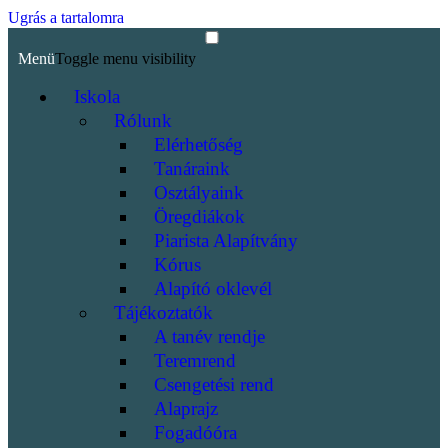
Ugrás a tartalomra
Menü
Toggle menu visibility
Iskola
Rólunk
Elérhetőség
Tanáraink
Osztályaink
Öregdiákok
Piarista Alapítvány
Kórus
Alapító oklevél
Tájékoztatók
A tanév rendje
Teremrend
Csengetési rend
Alaprajz
Fogadóóra