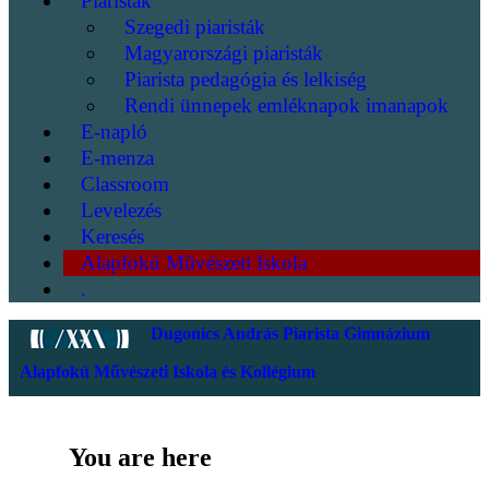
Piaristák
Szegedi piaristák
Magyarországi piaristák
Piarista pedagógia és lelkiség
Rendi ünnepek emléknapok imanapok
E-napló
E-menza
Classroom
Levelezés
Keresés
Alapfokú Művészeti Iskola
.
Dugonics András Piarista Gimnázium
Alapfokú Művészeti Iskola és Kollégium
You are here