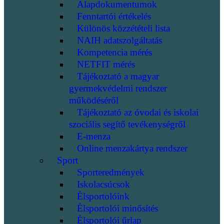
Alapdokumentumok
Fenntartói értékelés
Különös közzétételi lista
NAIH adatszolgáltatás
Kompetencia mérés
NETFIT mérés
Tájékoztató a magyar
gyermekvédelmi rendszer
működéséről
Tájékoztató az óvodai és iskolai
szociális segítő tevékenységről
E-menza
Online menzakártya rendszer
Sport
Sporteredmények
Iskolacsúcsok
Élsportolóink
Élsportolói minősítés
Élsportolói űrlap