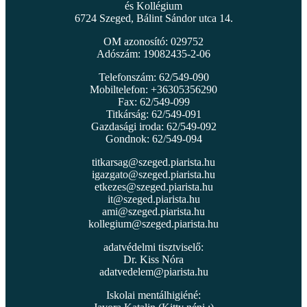
és Kollégium
6724 Szeged, Bálint Sándor utca 14.
OM azonosító: 029752
Adószám: 19082435-2-06
Telefonszám: 62/549-090
Mobiltelefon: +36305356290
Fax: 62/549-099
Titkárság: 62/549-091
Gazdasági iroda: 62/549-092
Gondnok: 62/549-094
titkarsag@szeged.piarista.hu
igazgato@szeged.piarista.hu
etkezes@szeged.piarista.hu
it@szeged.piarista.hu
ami@szeged.piarista.hu
kollegium@szeged.piarista.hu
adatvédelmi tisztviselő:
Dr. Kiss Nóra
adatvedelem@piarista.hu
Iskolai mentálhigiéné: