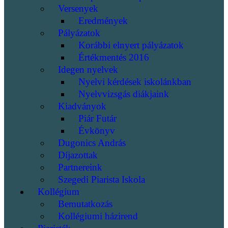
Versenyek
Eredmények
Pályázatok
Korábbi elnyert pályázatok
Értékmentés 2016
Idegen nyelvek
Nyelvi kérdések iskolánkban
Nyelvvizsgás diákjaink
Kiadványok
Piár Futár
Évkönyv
Dugonics András
Díjazottak
Partnereink
Szegedi Piarista Iskola
Kollégium
Bemutatkozás
Kollégiumi házirend