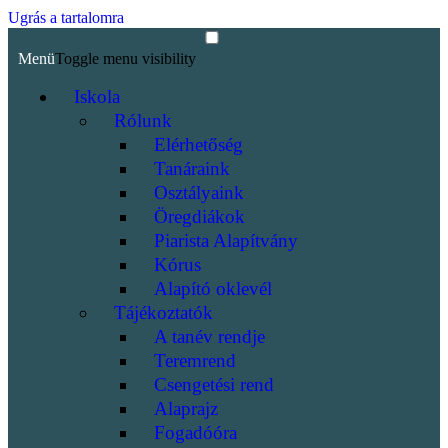
Ugrás a tartalomra
Menü
Toggle menu visibility
Iskola
Rólunk
Elérhetőség
Tanáraink
Osztályaink
Öregdiákok
Piarista Alapítvány
Kórus
Alapító oklevél
Tájékoztatók
A tanév rendje
Teremrend
Csengetési rend
Alaprajz
Fogadóóra