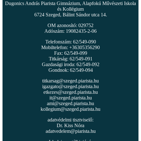
Dugonics András Piarista Gimnázium, Alapfokú Művészeti Iskola
és Kollégium
6724 Szeged, Bálint Sándor utca 14.
OM azonosító: 029752
Adószám: 19082435-2-06
Telefonszám: 62/549-090
Mobiltelefon: +36305356290
Fax: 62/549-099
Titkárság: 62/549-091
Gazdasági iroda: 62/549-092
Gondnok: 62/549-094
titkarsag@szeged.piarista.hu
igazgato@szeged.piarista.hu
etkezes@szeged.piarista.hu
it@szeged.piarista.hu
ami@szeged.piarista.hu
kollegium@szeged.piarista.hu
adatvédelmi tisztviselő:
Dr. Kiss Nóra
adatvedelem@piarista.hu