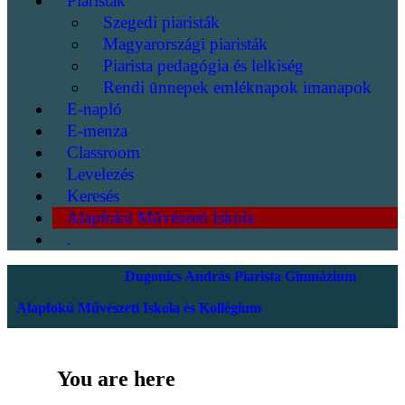
Piaristák
Szegedi piaristák
Magyarországi piaristák
Piarista pedagógia és lelkiség
Rendi ünnepek emléknapok imanapok
E-napló
E-menza
Classroom
Levelezés
Keresés
Alapfokú Művészeti Iskola
.
Dugonics András Piarista Gimnázium
Alapfokú Művészeti Iskola és Kollégium
You are here