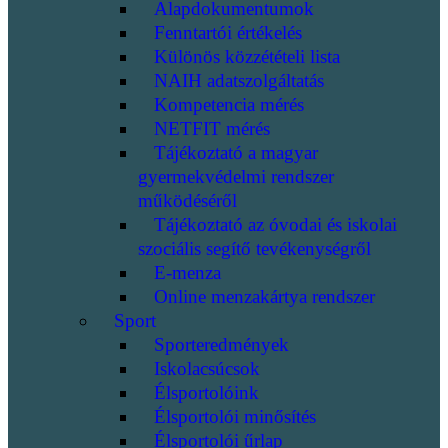
Alapdokumentumok
Fenntartói értékelés
Különös közzétételi lista
NAIH adatszolgáltatás
Kompetencia mérés
NETFIT mérés
Tájékoztató a magyar
gyermekvédelmi rendszer
működéséről
Tájékoztató az óvodai és iskolai
szociális segítő tevékenységről
E-menza
Online menzakártya rendszer
Sport
Sporteredmények
Iskolacsúcsok
Élsportolóink
Élsportolói minősítés
Élsportolói űrlap