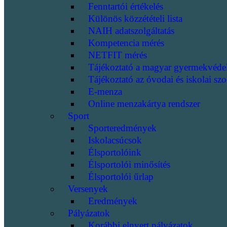
Fenntartói értékelés
Különös közzétételi lista
NAIH adatszolgáltatás
Kompetencia mérés
NETFIT mérés
Tájékoztató a magyar gyermekvéde
Tájékoztató az óvodai és iskolai szo
E-menza
Online menzakártya rendszer
Sport
Sporteredmények
Iskolacsúcsok
Élsportolóink
Élsportolói minősítés
Élsportolói űrlap
Versenyek
Eredmények
Pályázatok
Korábbi elnyert pályázatok