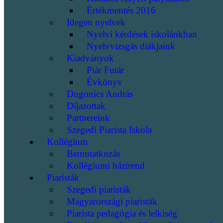
Értékmentés 2016
Idegen nyelvek
Nyelvi kérdések iskolánkban
Nyelvvizsgás diákjaink
Kiadványok
Piár Futár
Évkönyv
Dugonics András
Díjazottak
Partnereink
Szegedi Piarista Iskola
Kollégium
Bemutatkozás
Kollégiumi házirend
Piaristák
Szegedi piaristák
Magyarországi piaristák
Piarista pedagógia és lelkiség