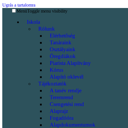
Ugrás a tartalomra
Menü
Toggle menu visibility
Iskola
Rólunk
Elérhetőség
Tanáraink
Osztályaink
Öregdiákok
Piarista Alapítvány
Kórus
Alapító oklevél
Tájékoztatók
A tanév rendje
Teremrend
Csengetési rend
Alaprajz
Fogadóóra
Alapdokumentumok