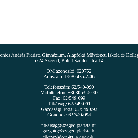
nics András Piarista Gimnázium, Alapfokú Művészeti Iskola és Koll
6724 Szeged, Bálint Sándor utca 14.
OM azonosító: 029752
Adószám: 19082435-2-06
Telefonszám: 62/549-090
Mobiltelefon: +36305356290
Fax: 62/549-099
Titkárság: 62/549-091
Gazdasági iroda: 62/549-092
Gondnok: 62/549-094
titkarsag@szeged.piarista.hu
igazgato@szeged.piarista.hu
etkezes@szeged.piarista.hu