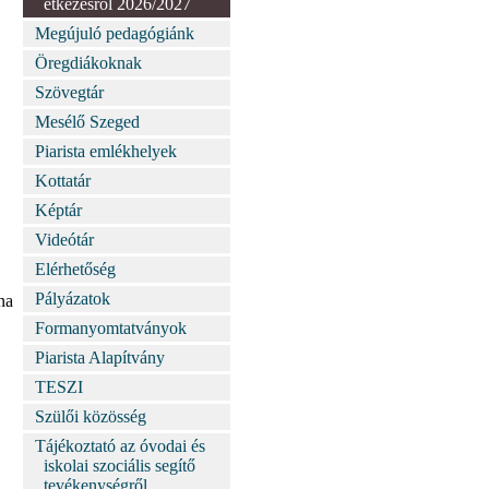
étkezésről 2026/2027
Megújuló pedagógiánk
Öregdiákoknak
Szövegtár
Mesélő Szeged
Piarista emlékhelyek
Kottatár
Képtár
Videótár
Elérhetőség
Pályázatok
na
Formanyomtatványok
Piarista Alapítvány
TESZI
Szülői közösség
Tájékoztató az óvodai és
iskolai szociális segítő
tevékenységről