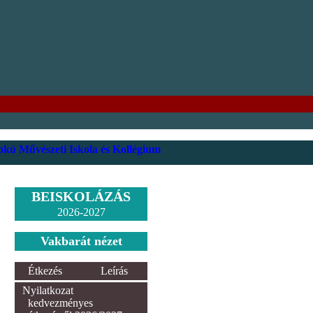
kú Művészeti Iskola és Kollégium
BEISKOLÁZÁS
2026-2027
Vakbarát nézet
Étkezés
Leírás
Nyilatkozat
kedvezményes