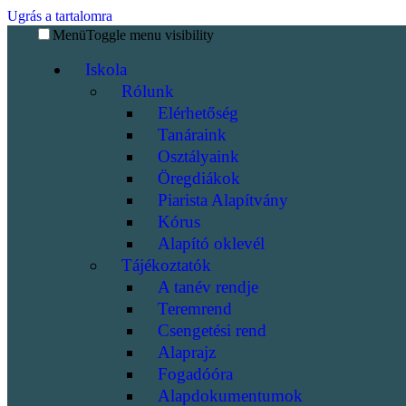
Ugrás a tartalomra
Menü
Toggle menu visibility
Iskola
Rólunk
Elérhetőség
Tanáraink
Osztályaink
Öregdiákok
Piarista Alapítvány
Kórus
Alapító oklevél
Tájékoztatók
A tanév rendje
Teremrend
Csengetési rend
Alaprajz
Fogadóóra
Alapdokumentumok