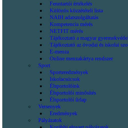
Fenntartói értékelés
Különös közzétételi lista
NAIH adatszolgáltatás
Kompetencia mérés
NETFIT mérés
Tájékoztató a magyar gyermekvéde
Tájékoztató az óvodai és iskolai szo
E-menza
Online menzakártya rendszer
Sport
Sporteredmények
Iskolacsúcsok
Élsportolóink
Élsportolói minősítés
Élsportolói űrlap
Versenyek
Eredmények
Pályázatok
Korábbi elnyert pályázatok