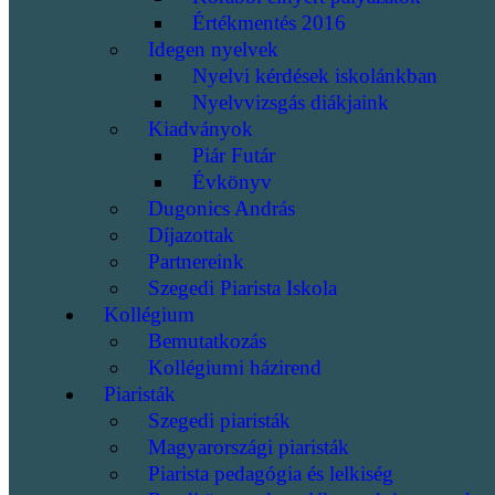
Értékmentés 2016
Idegen nyelvek
Nyelvi kérdések iskolánkban
Nyelvvizsgás diákjaink
Kiadványok
Piár Futár
Évkönyv
Dugonics András
Díjazottak
Partnereink
Szegedi Piarista Iskola
Kollégium
Bemutatkozás
Kollégiumi házirend
Piaristák
Szegedi piaristák
Magyarországi piaristák
Piarista pedagógia és lelkiség