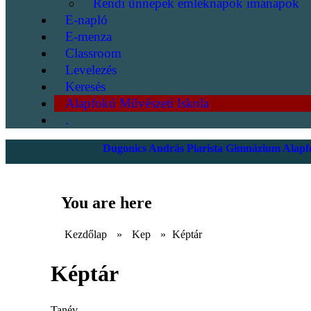
Rendi ünnepek emléknapok imanapok
E-napló
E-menza
Classroom
Levelezés
Keresés
Alapfokú Művészeti Iskola
.
Dugonics András Piarista Gimnázium Alapfo
You are here
Kezdőlap
»
Kep
»
Képtár
Képtár
Tanév