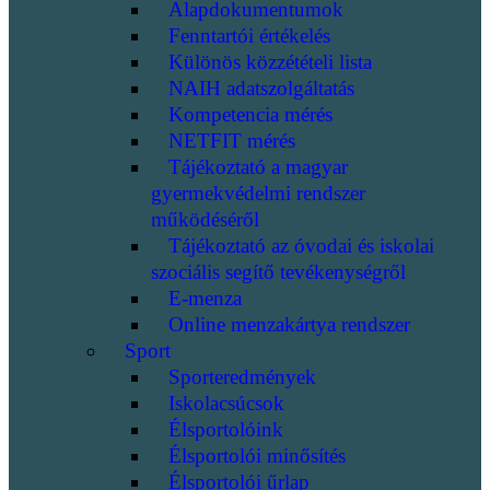
Alapdokumentumok
Fenntartói értékelés
Különös közzétételi lista
NAIH adatszolgáltatás
Kompetencia mérés
NETFIT mérés
Tájékoztató a magyar
gyermekvédelmi rendszer
működéséről
Tájékoztató az óvodai és iskolai
szociális segítő tevékenységről
E-menza
Online menzakártya rendszer
Sport
Sporteredmények
Iskolacsúcsok
Élsportolóink
Élsportolói minősítés
Élsportolói űrlap