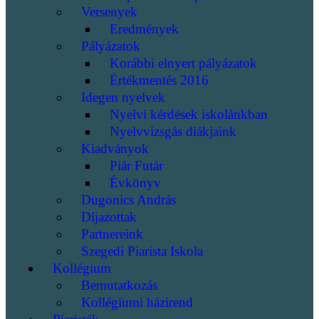
Versenyek
Eredmények
Pályázatok
Korábbi elnyert pályázatok
Értékmentés 2016
Idegen nyelvek
Nyelvi kérdések iskolánkban
Nyelvvizsgás diákjaink
Kiadványok
Piár Futár
Évkönyv
Dugonics András
Díjazottak
Partnereink
Szegedi Piarista Iskola
Kollégium
Bemutatkozás
Kollégiumi házirend