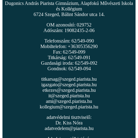
Dugonics András Piarista Gimnázium, Alapfokú Művészeti Iskola
és Kollégium
6724 Szeged, Bálint Sándor utca 14.
OM azonosító: 029752
Adószám: 19082435-2-06
Telefonszám: 62/549-090
Mobiltelefon: +36305356290
Fax: 62/549-099
Titkárság: 62/549-091
Gazdasági iroda: 62/549-092
Gondnok: 62/549-094
titkarsag@szeged.piarista.hu
igazgato@szeged.piarista.hu
etkezes@szeged.piarista.hu
it@szeged.piarista.hu
ami@szeged.piarista.hu
kollegium@szeged.piarista.hu
adatvédelmi tisztviselő:
Dr. Kiss Nóra
adatvedelem@piarista.hu