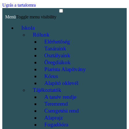
Ugrás a tartalomra
Menü
Toggle menu visibility
Iskola
Rólunk
Elérhetőség
Tanáraink
Osztályaink
Öregdiákok
Piarista Alapítvány
Kórus
Alapító oklevél
Tájékoztatók
A tanév rendje
Teremrend
Csengetési rend
Alaprajz
Fogadóóra