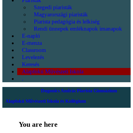
Piaristák
Szegedi piaristák
Magyarországi piaristák
Piarista pedagógia és lelkiség
Rendi ünnepek emléknapok imanapok
E-napló
E-menza
Classroom
Levelezés
Keresés
Alapfokú Művészeti Iskola
.
Dugonics András Piarista Gimnázium
Alapfokú Művészeti Iskola és Kollégium
You are here