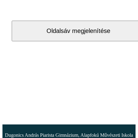
Oldalsáv megjelenítése
Dugonics András Piarista Gimnázium, Alapfokú Művészeti Iskola