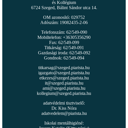
és Kollégium
6724 Szeged, Bálint Sándor utca 14.
OM azonosító: 029752
Adószám: 19082435-2-06
Telefonszám: 62/549-090
Mobiltelefon: +36305356290
Fax: 62/549-099
Titkárság: 62/549-091
Gazdasági iroda: 62/549-092
Gondnok: 62/549-094
titkarsag@szeged.piarista.hu
igazgato@szeged.piarista.hu
etkezes@szeged.piarista.hu
it@szeged.piarista.hu
ami@szeged.piarista.hu
kollegium@szeged.piarista.hu
adatvédelmi tisztviselő:
Dr. Kiss Nóra
adatvedelem@piarista.hu
Iskolai mentálhigiéné: