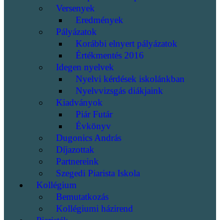
Versenyek
Eredmények
Pályázatok
Korábbi elnyert pályázatok
Értékmentés 2016
Idegen nyelvek
Nyelvi kérdések iskolánkban
Nyelvvizsgás diákjaink
Kiadványok
Piár Futár
Évkönyv
Dugonics András
Díjazottak
Partnereink
Szegedi Piarista Iskola
Kollégium
Bemutatkozás
Kollégiumi házirend