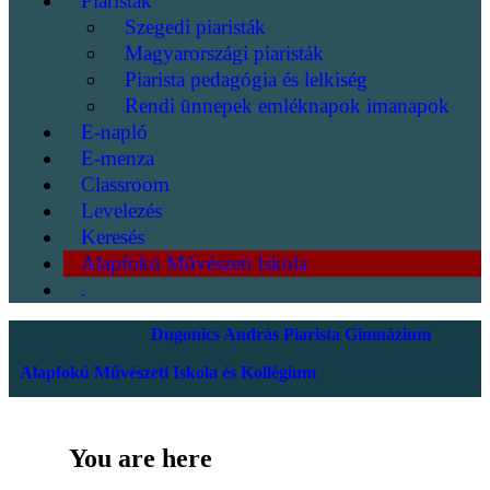
Piaristák
Szegedi piaristák
Magyarországi piaristák
Piarista pedagógia és lelkiség
Rendi ünnepek emléknapok imanapok
E-napló
E-menza
Classroom
Levelezés
Keresés
Alapfokú Művészeti Iskola
.
Dugonics András Piarista Gimnázium
Alapfokú Művészeti Iskola és Kollégium
You are here