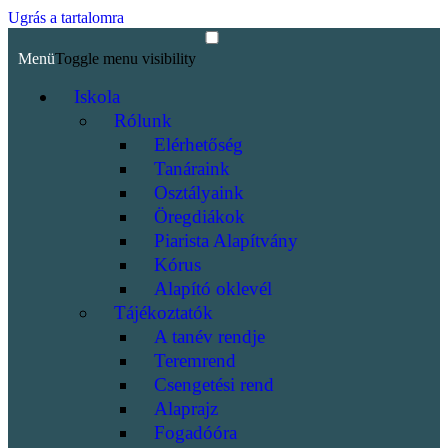
Ugrás a tartalomra
Menü
Toggle menu visibility
Iskola
Rólunk
Elérhetőség
Tanáraink
Osztályaink
Öregdiákok
Piarista Alapítvány
Kórus
Alapító oklevél
Tájékoztatók
A tanév rendje
Teremrend
Csengetési rend
Alaprajz
Fogadóóra