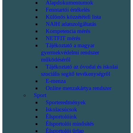
Alapdokumentumok
Fenntartói értékelés
Különös közzétételi lista
NAIH adatszolgáltatás
Kompetencia mérés
NETFIT mérés
Tájékoztató a magyar
gyermekvédelmi rendszer
működéséről
Tájékoztató az óvodai és iskolai
szociális segítő tevékenységről
E-menza
Online menzakártya rendszer
Sport
Sporteredmények
Iskolacsúcsok
Élsportolóink
Élsportolói minősítés
Élsportolói űrlap