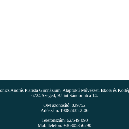
nics András Piarista Gimnázium, Alapfokú Művészeti Iskola és Koll
6724 Szeged, Bálint Sándor utca 14.
OM azonosító: 029752
Adószám: 19082435-2-06
Telefonszám: 62/549-090
Mobiltelefon: +36305356290