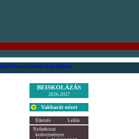
kú Művészeti Iskola és Kollégium
BEISKOLÁZÁS
2026-2027
Vakbarát nézet
Étkezés
Leírás
Nyilatkozat
kedvezményes