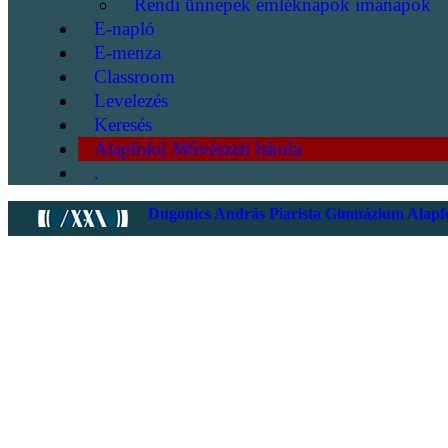
Rendi ünnepek emléknapok imanapok
E-napló
E-menza
Classroom
Levelezés
Keresés
Alapfokú Művészeti Iskola
.
Dugonics András Piarista Gimnázium Alapfo