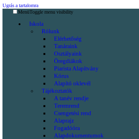
Ugrás a tartalomra
Menü
Toggle menu visibility
Iskola
Rólunk
Elérhetőség
Tanáraink
Osztályaink
Öregdiákok
Piarista Alapítvány
Kórus
Alapító oklevél
Tájékoztatók
A tanév rendje
Teremrend
Csengetési rend
Alaprajz
Fogadóóra
Alapdokumentumok