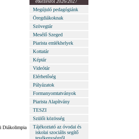
étkezésről 2026/2027
Megújuló pedagógiánk
Öregdiákoknak
Szövegtár
Mesélő Szeged
Piarista emlékhelyek
Kottatár
Képtár
Videótár
Elérhetőség
Pályázatok
Formanyomtatványok
Piarista Alapítvány
TESZI
Szülői közösség
Tájékoztató az óvodai és
i Diákolimpia
iskolai szociális segítő
tevékenységről