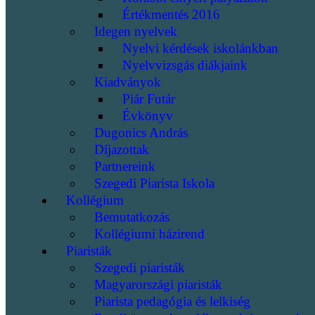
Értékmentés 2016
Idegen nyelvek
Nyelvi kérdések iskolánkban
Nyelvvizsgás diákjaink
Kiadványok
Piár Futár
Évkönyv
Dugonics András
Díjazottak
Partnereink
Szegedi Piarista Iskola
Kollégium
Bemutatkozás
Kollégiumi házirend
Piaristák
Szegedi piaristák
Magyarországi piaristák
Piarista pedagógia és lelkiség