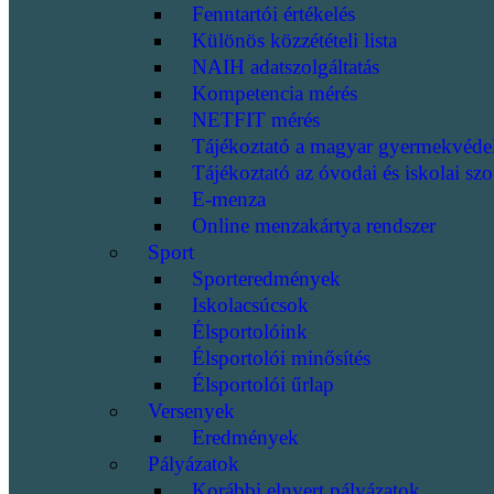
Fenntartói értékelés
Különös közzétételi lista
NAIH adatszolgáltatás
Kompetencia mérés
NETFIT mérés
Tájékoztató a magyar gyermekvéde
Tájékoztató az óvodai és iskolai szo
E-menza
Online menzakártya rendszer
Sport
Sporteredmények
Iskolacsúcsok
Élsportolóink
Élsportolói minősítés
Élsportolói űrlap
Versenyek
Eredmények
Pályázatok
Korábbi elnyert pályázatok