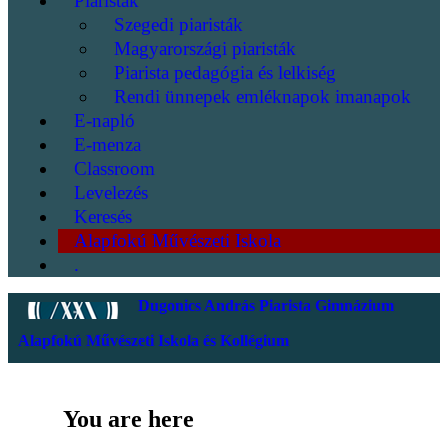
Piaristák
Szegedi piaristák
Magyarországi piaristák
Piarista pedagógia és lelkiség
Rendi ünnepek emléknapok imanapok
E-napló
E-menza
Classroom
Levelezés
Keresés
Alapfokú Művészeti Iskola
.
Dugonics András Piarista Gimnázium
Alapfokú Művészeti Iskola és Kollégium
You are here