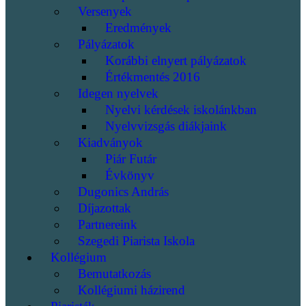
Versenyek
Eredmények
Pályázatok
Korábbi elnyert pályázatok
Értékmentés 2016
Idegen nyelvek
Nyelvi kérdések iskolánkban
Nyelvvizsgás diákjaink
Kiadványok
Piár Futár
Évkönyv
Dugonics András
Díjazottak
Partnereink
Szegedi Piarista Iskola
Kollégium
Bemutatkozás
Kollégiumi házirend