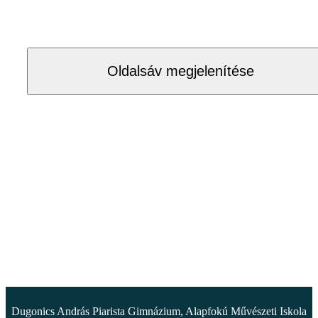
Oldalsáv megjelenítése
Dugonics András Piarista Gimnázium, Alapfokú Művészeti Iskola