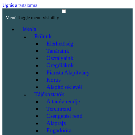
Ugrás a tartalomra
Menü
Toggle menu visibility
Iskola
Rólunk
Elérhetőség
Tanáraink
Osztályaink
Öregdiákok
Piarista Alapítvány
Kórus
Alapító oklevél
Tájékoztatók
A tanév rendje
Teremrend
Csengetési rend
Alaprajz
Fogadóóra