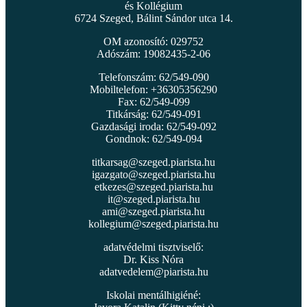
és Kollégium
6724 Szeged, Bálint Sándor utca 14.
OM azonosító: 029752
Adószám: 19082435-2-06
Telefonszám: 62/549-090
Mobiltelefon: +36305356290
Fax: 62/549-099
Titkárság: 62/549-091
Gazdasági iroda: 62/549-092
Gondnok: 62/549-094
titkarsag@szeged.piarista.hu
igazgato@szeged.piarista.hu
etkezes@szeged.piarista.hu
it@szeged.piarista.hu
ami@szeged.piarista.hu
kollegium@szeged.piarista.hu
adatvédelmi tisztviselő:
Dr. Kiss Nóra
adatvedelem@piarista.hu
Iskolai mentálhigiéné: