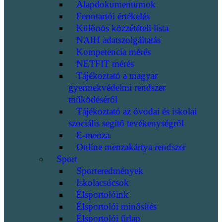
Alapdokumentumok
Fenntartói értékelés
Különös közzétételi lista
NAIH adatszolgáltatás
Kompetencia mérés
NETFIT mérés
Tájékoztató a magyar
gyermekvédelmi rendszer
működéséről
Tájékoztató az óvodai és iskolai
szociális segítő tevékenységről
E-menza
Online menzakártya rendszer
Sport
Sporteredmények
Iskolacsúcsok
Élsportolóink
Élsportolói minősítés
Élsportolói űrlap