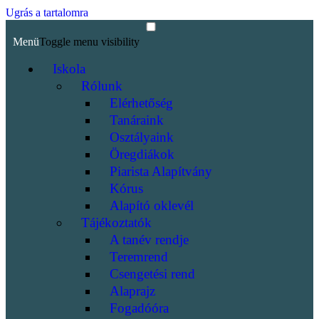
Ugrás a tartalomra
Menü
Toggle menu visibility
Iskola
Rólunk
Elérhetőség
Tanáraink
Osztályaink
Öregdiákok
Piarista Alapítvány
Kórus
Alapító oklevél
Tájékoztatók
A tanév rendje
Teremrend
Csengetési rend
Alaprajz
Fogadóóra