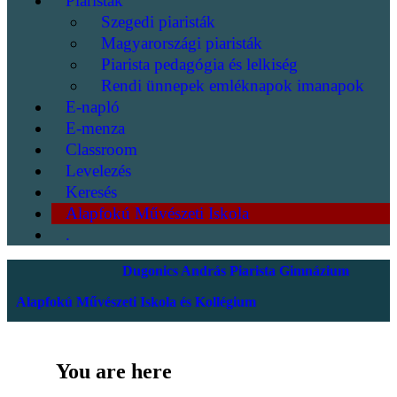
Piaristák
Szegedi piaristák
Magyarországi piaristák
Piarista pedagógia és lelkiség
Rendi ünnepek emléknapok imanapok
E-napló
E-menza
Classroom
Levelezés
Keresés
Alapfokú Művészeti Iskola
.
Dugonics András Piarista Gimnázium
Alapfokú Művészeti Iskola és Kollégium
You are here