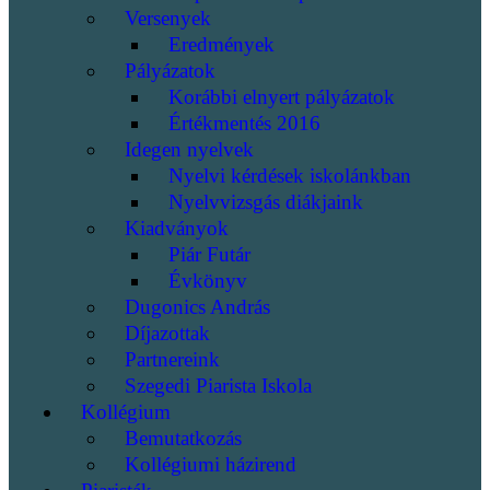
Versenyek
Eredmények
Pályázatok
Korábbi elnyert pályázatok
Értékmentés 2016
Idegen nyelvek
Nyelvi kérdések iskolánkban
Nyelvvizsgás diákjaink
Kiadványok
Piár Futár
Évkönyv
Dugonics András
Díjazottak
Partnereink
Szegedi Piarista Iskola
Kollégium
Bemutatkozás
Kollégiumi házirend