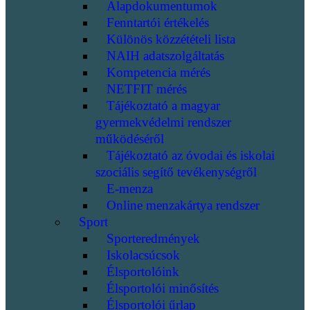
Alapdokumentumok
Fenntartói értékelés
Különös közzétételi lista
NAIH adatszolgáltatás
Kompetencia mérés
NETFIT mérés
Tájékoztató a magyar
gyermekvédelmi rendszer
működéséről
Tájékoztató az óvodai és iskolai
szociális segítő tevékenységről
E-menza
Online menzakártya rendszer
Sport
Sporteredmények
Iskolacsúcsok
Élsportolóink
Élsportolói minősítés
Élsportolói űrlap