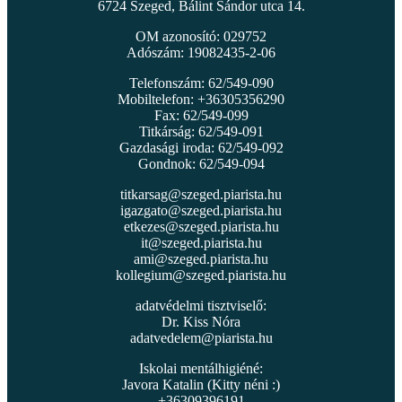
6724 Szeged, Bálint Sándor utca 14.
OM azonosító: 029752
Adószám: 19082435-2-06
Telefonszám: 62/549-090
Mobiltelefon: +36305356290
Fax: 62/549-099
Titkárság: 62/549-091
Gazdasági iroda: 62/549-092
Gondnok: 62/549-094
titkarsag@szeged.piarista.hu
igazgato@szeged.piarista.hu
etkezes@szeged.piarista.hu
it@szeged.piarista.hu
ami@szeged.piarista.hu
kollegium@szeged.piarista.hu
adatvédelmi tisztviselő:
Dr. Kiss Nóra
adatvedelem@piarista.hu
Iskolai mentálhigiéné:
Javora Katalin (Kitty néni :)
+36309396191