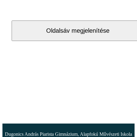
Oldalsáv megjelenítése
Dugonics András Piarista Gimnázium, Alapfokú Művészeti Iskola