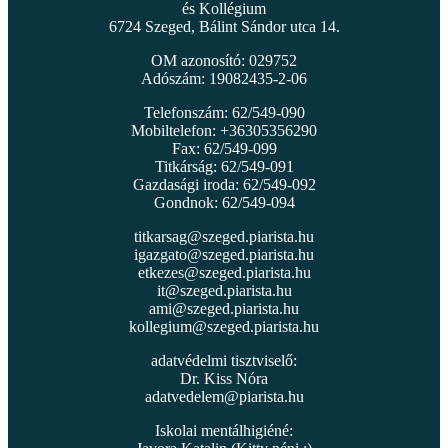
és Kollégium
6724 Szeged, Bálint Sándor utca 14.
OM azonosító: 029752
Adószám: 19082435-2-06
Telefonszám: 62/549-090
Mobiltelefon: +36305356290
Fax: 62/549-099
Titkárság: 62/549-091
Gazdasági iroda: 62/549-092
Gondnok: 62/549-094
titkarsag@szeged.piarista.hu
igazgato@szeged.piarista.hu
etkezes@szeged.piarista.hu
it@szeged.piarista.hu
ami@szeged.piarista.hu
kollegium@szeged.piarista.hu
adatvédelmi tisztviselő:
Dr. Kiss Nóra
adatvedelem@piarista.hu
Iskolai mentálhigiéné: