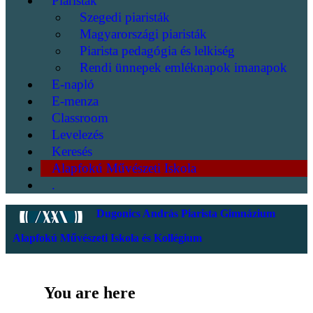
Piaristák
Szegedi piaristák
Magyarországi piaristák
Piarista pedagógia és lelkiség
Rendi ünnepek emléknapok imanapok
E-napló
E-menza
Classroom
Levelezés
Keresés
Alapfokú Művészeti Iskola
.
Dugonics András Piarista Gimnázium
Alapfokú Művészeti Iskola és Kollégium
You are here