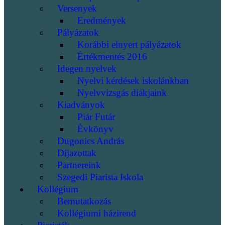
Versenyek
Eredmények
Pályázatok
Korábbi elnyert pályázatok
Értékmentés 2016
Idegen nyelvek
Nyelvi kérdések iskolánkban
Nyelvvizsgás diákjaink
Kiadványok
Piár Futár
Évkönyv
Dugonics András
Díjazottak
Partnereink
Szegedi Piarista Iskola
Kollégium
Bemutatkozás
Kollégiumi házirend