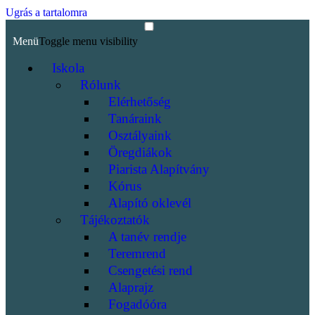
Ugrás a tartalomra
Menü
Toggle menu visibility
Iskola
Rólunk
Elérhetőség
Tanáraink
Osztályaink
Öregdiákok
Piarista Alapítvány
Kórus
Alapító oklevél
Tájékoztatók
A tanév rendje
Teremrend
Csengetési rend
Alaprajz
Fogadóóra