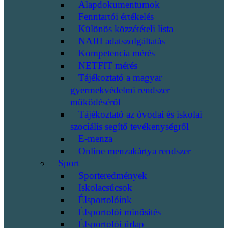
Alapdokumentumok
Fenntartói értékelés
Különös közzétételi lista
NAIH adatszolgáltatás
Kompetencia mérés
NETFIT mérés
Tájékoztató a magyar
gyermekvédelmi rendszer
működéséről
Tájékoztató az óvodai és iskolai
szociális segítő tevékenységről
E-menza
Online menzakártya rendszer
Sport
Sporteredmények
Iskolacsúcsok
Élsportolóink
Élsportolói minősítés
Élsportolói űrlap