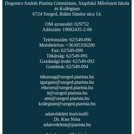
Dugonics András Piarista Gimnázium, Alapfokú Művészeti Iskola
és Kollégium
6724 Szeged, Bálint Sándor utca 14.
OM azonosító: 029752
Adószám: 19082435-2-06
Telefonszám: 62/549-090
Mobiltelefon: +36305356290
Fax: 62/549-099
Titkárság: 62/549-091
Gazdasági iroda: 62/549-092
Gondnok: 62/549-094
titkarsag@szeged.piarista.hu
igazgato@szeged.piarista.hu
etkezes@szeged.piarista.hu
it@szeged.piarista.hu
ami@szeged.piarista.hu
kollegium@szeged.piarista.hu
adatvédelmi tisztviselő:
Dr. Kiss Nóra
adatvedelem@piarista.hu