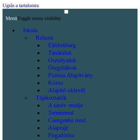
Ugrás a tartalomra
Menü
Toggle menu visibility
Iskola
Rólunk
Elérhetőség
Tanáraink
Osztályaink
Öregdiákok
Piarista Alapítvány
Kórus
Alapító oklevél
Tájékoztatók
A tanév rendje
Teremrend
Csengetési rend
Alaprajz
Fogadóóra