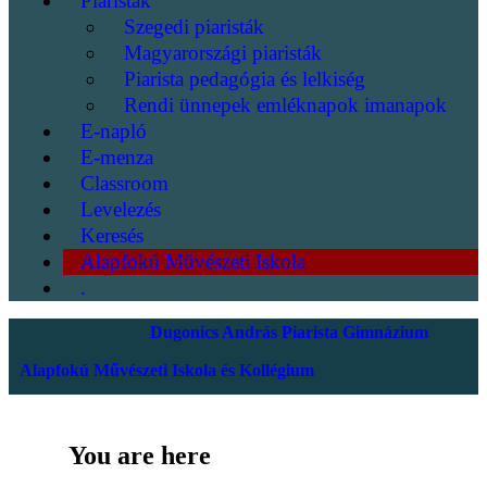
Piaristák
Szegedi piaristák
Magyarországi piaristák
Piarista pedagógia és lelkiség
Rendi ünnepek emléknapok imanapok
E-napló
E-menza
Classroom
Levelezés
Keresés
Alapfokú Művészeti Iskola
.
Dugonics András Piarista Gimnázium
Alapfokú Művészeti Iskola és Kollégium
You are here