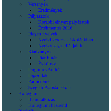
Versenyek
Eredmények
Pályázatok
Korábbi elnyert pályázatok
Értékmentés 2016
Idegen nyelvek
Nyelvi kérdések iskolánkban
Nyelvvizsgás diákjaink
Kiadványok
Piár Futár
Évkönyv
Dugonics András
Díjazottak
Partnereink
Szegedi Piarista Iskola
Kollégium
Bemutatkozás
Kollégiumi házirend