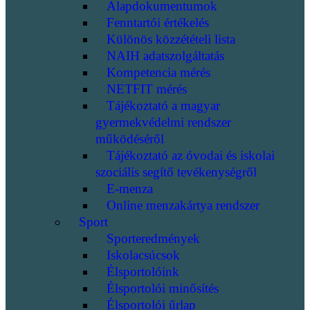
Alapdokumentumok
Fenntartói értékelés
Különös közzétételi lista
NAIH adatszolgáltatás
Kompetencia mérés
NETFIT mérés
Tájékoztató a magyar
gyermekvédelmi rendszer
működéséről
Tájékoztató az óvodai és iskolai
szociális segítő tevékenységről
E-menza
Online menzakártya rendszer
Sport
Sporteredmények
Iskolacsúcsok
Élsportolóink
Élsportolói minősítés
Élsportolói űrlap