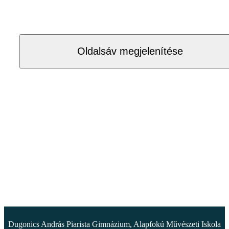
Oldalsáv megjelenítése
Dugonics András Piarista Gimnázium, Alapfokú Művészeti Iskola