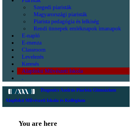
Piaristák
Szegedi piaristák
Magyarországi piaristák
Piarista pedagógia és lelkiség
Rendi ünnepek emléknapok imanapok
E-napló
E-menza
Classroom
Levelezés
Keresés
Alapfokú Művészeti Iskola
.
Dugonics András Piarista Gimnázium
Alapfokú Művészeti Iskola és Kollégium
You are here