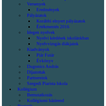
Versenyek
Eredmények
Pályázatok
Korábbi elnyert pályázatok
Értékmentés 2016
Idegen nyelvek
Nyelvi kérdések iskolánkban
Nyelvvizsgás diákjaink
Kiadványok
Piár Futár
Évkönyv
Dugonics András
Díjazottak
Partnereink
Szegedi Piarista Iskola
Kollégium
Bemutatkozás
Kollégiumi házirend