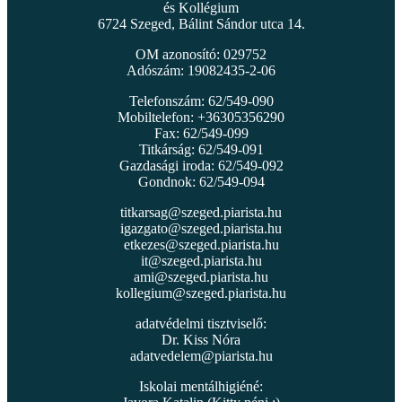
és Kollégium
6724 Szeged, Bálint Sándor utca 14.
OM azonosító: 029752
Adószám: 19082435-2-06
Telefonszám: 62/549-090
Mobiltelefon: +36305356290
Fax: 62/549-099
Titkárság: 62/549-091
Gazdasági iroda: 62/549-092
Gondnok: 62/549-094
titkarsag@szeged.piarista.hu
igazgato@szeged.piarista.hu
etkezes@szeged.piarista.hu
it@szeged.piarista.hu
ami@szeged.piarista.hu
kollegium@szeged.piarista.hu
adatvédelmi tisztviselő:
Dr. Kiss Nóra
adatvedelem@piarista.hu
Iskolai mentálhigiéné: