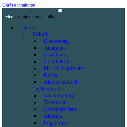
Ugrás a tartalomra
Menü
Toggle menu visibility
Iskola
Rólunk
Elérhetőség
Tanáraink
Osztályaink
Öregdiákok
Piarista Alapítvány
Kórus
Alapító oklevél
Tájékoztatók
A tanév rendje
Teremrend
Csengetési rend
Alaprajz
Fogadóóra