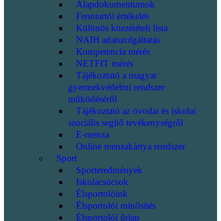
Alapdokumentumok
Fenntartói értékelés
Különös közzétételi lista
NAIH adatszolgáltatás
Kompetencia mérés
NETFIT mérés
Tájékoztató a magyar
gyermekvédelmi rendszer
működéséről
Tájékoztató az óvodai és iskolai
szociális segítő tevékenységről
E-menza
Online menzakártya rendszer
Sport
Sporteredmények
Iskolacsúcsok
Élsportolóink
Élsportolói minősítés
Élsportolói űrlap