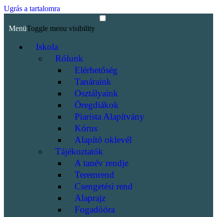
Ugrás a tartalomra
Menü
Toggle menu visibility
Iskola
Rólunk
Elérhetőség
Tanáraink
Osztályaink
Öregdiákok
Piarista Alapítvány
Kórus
Alapító oklevél
Tájékoztatók
A tanév rendje
Teremrend
Csengetési rend
Alaprajz
Fogadóóra