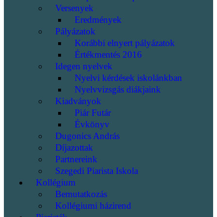
Versenyek
Eredmények
Pályázatok
Korábbi elnyert pályázatok
Értékmentés 2016
Idegen nyelvek
Nyelvi kérdések iskolánkban
Nyelvvizsgás diákjaink
Kiadványok
Piár Futár
Évkönyv
Dugonics András
Díjazottak
Partnereink
Szegedi Piarista Iskola
Kollégium
Bemutatkozás
Kollégiumi házirend