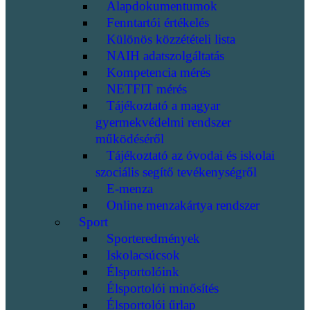
Alapdokumentumok
Fenntartói értékelés
Különös közzétételi lista
NAIH adatszolgáltatás
Kompetencia mérés
NETFIT mérés
Tájékoztató a magyar
gyermekvédelmi rendszer
működéséről
Tájékoztató az óvodai és iskolai
szociális segítő tevékenységről
E-menza
Online menzakártya rendszer
Sport
Sporteredmények
Iskolacsúcsok
Élsportolóink
Élsportolói minősítés
Élsportolói űrlap