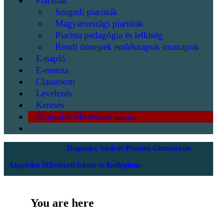
Piaristák
Szegedi piaristák
Magyarországi piaristák
Piarista pedagógia és lelkiség
Rendi ünnepek emléknapok imanapok
E-napló
E-menza
Classroom
Levelezés
Keresés
Alapfokú Művészeti Iskola
.
Dugonics András Piarista Gimnázium
Alapfokú Művészeti Iskola és Kollégium
You are here