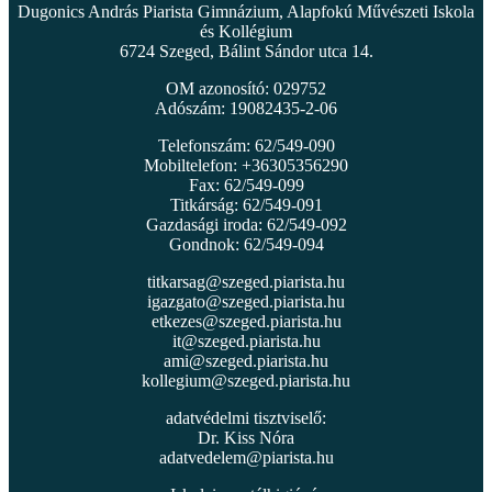
Dugonics András Piarista Gimnázium, Alapfokú Művészeti Iskola
és Kollégium
6724 Szeged, Bálint Sándor utca 14.
OM azonosító: 029752
Adószám: 19082435-2-06
Telefonszám: 62/549-090
Mobiltelefon: +36305356290
Fax: 62/549-099
Titkárság: 62/549-091
Gazdasági iroda: 62/549-092
Gondnok: 62/549-094
titkarsag@szeged.piarista.hu
igazgato@szeged.piarista.hu
etkezes@szeged.piarista.hu
it@szeged.piarista.hu
ami@szeged.piarista.hu
kollegium@szeged.piarista.hu
adatvédelmi tisztviselő:
Dr. Kiss Nóra
adatvedelem@piarista.hu