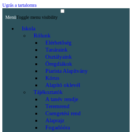
Ugrás a tartalomra
Menü
Toggle menu visibility
Iskola
Rólunk
Elérhetőség
Tanáraink
Osztályaink
Öregdiákok
Piarista Alapítvány
Kórus
Alapító oklevél
Tájékoztatók
A tanév rendje
Teremrend
Csengetési rend
Alaprajz
Fogadóóra