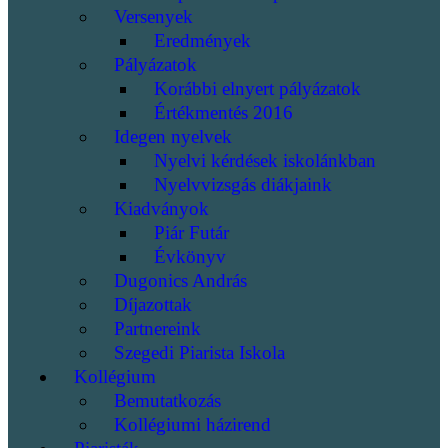
Versenyek
Eredmények
Pályázatok
Korábbi elnyert pályázatok
Értékmentés 2016
Idegen nyelvek
Nyelvi kérdések iskolánkban
Nyelvvizsgás diákjaink
Kiadványok
Piár Futár
Évkönyv
Dugonics András
Díjazottak
Partnereink
Szegedi Piarista Iskola
Kollégium
Bemutatkozás
Kollégiumi házirend