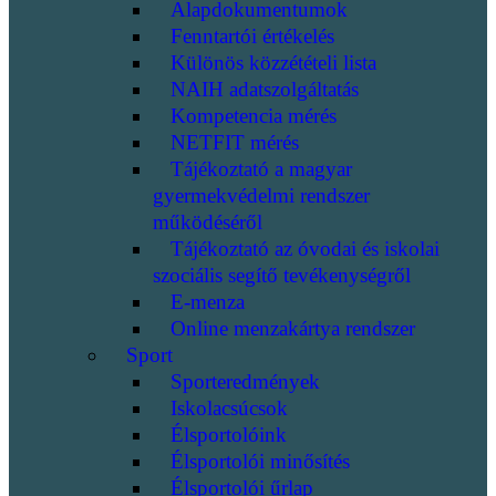
Alapdokumentumok
Fenntartói értékelés
Különös közzétételi lista
NAIH adatszolgáltatás
Kompetencia mérés
NETFIT mérés
Tájékoztató a magyar
gyermekvédelmi rendszer
működéséről
Tájékoztató az óvodai és iskolai
szociális segítő tevékenységről
E-menza
Online menzakártya rendszer
Sport
Sporteredmények
Iskolacsúcsok
Élsportolóink
Élsportolói minősítés
Élsportolói űrlap