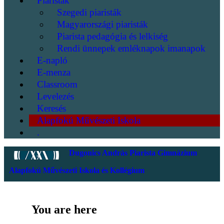
Piaristák
Szegedi piaristák
Magyarországi piaristák
Piarista pedagógia és lelkiség
Rendi ünnepek emléknapok imanapok
E-napló
E-menza
Classroom
Levelezés
Keresés
Alapfokú Művészeti Iskola
.
Dugonics András Piarista Gimnázium
Alapfokú Művészeti Iskola és Kollégium
You are here