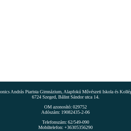
nics András Piarista Gimnázium, Alapfokú Művészeti Iskola és Koll
6724 Szeged, Bálint Sándor utca 14.
OM azonosító: 029752
Adószám: 19082435-2-06
Telefonszám: 62/549-090
Mobiltelefon: +36305356290