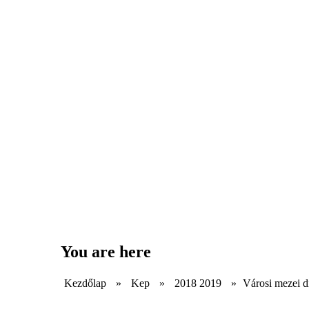
You are here
Kezdőlap
»
Kep
»
2018 2019
»
Városi mezei d