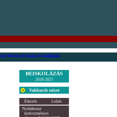
kú Művészeti Iskola és Kollégium
BEISKOLÁZÁS
2026-2027
Vakbarát nézet
Étkezés
Leírás
Nyilatkozat
kedvezményes