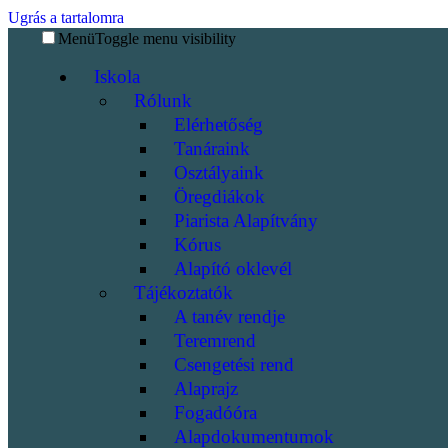
Ugrás a tartalomra
Menü
Toggle menu visibility
Iskola
Rólunk
Elérhetőség
Tanáraink
Osztályaink
Öregdiákok
Piarista Alapítvány
Kórus
Alapító oklevél
Tájékoztatók
A tanév rendje
Teremrend
Csengetési rend
Alaprajz
Fogadóóra
Alapdokumentumok