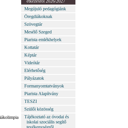
étkezésről 2026/2027
Megújuló pedagógiánk
Öregdiákoknak
Szövegtár
Mesélő Szeged
Piarista emlékhelyek
Kottatár
Képtár
Videótár
Elérhetőség
Pályázatok
Formanyomtatványok
Piarista Alapítvány
TESZI
Szülői közösség
Tájékoztató az óvodai és
iákolimpia
iskolai szociális segítő
tevékenységről