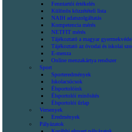
Fenntartói értékelés
Különös közzétételi lista
NAIH adatszolgáltatás
Kompetencia mérés
NETFIT mérés
Tájékoztató a magyar gyermekvéde
Tájékoztató az óvodai és iskolai szo
E-menza
Online menzakártya rendszer
Sport
Sporteredmények
Iskolacsúcsok
Élsportolóink
Élsportolói minősítés
Élsportolói űrlap
Versenyek
Eredmények
Pályázatok
Korábbi elnyert pályázatok