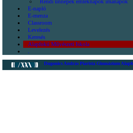
Rendi ünnepek emléknapok imanapok
E-napló
E-menza
Classroom
Levelezés
Keresés
Alapfokú Művészeti Iskola
.
Dugonics András Piarista Gimnázium Alapfo