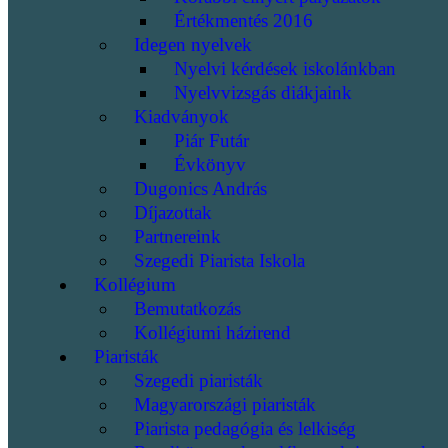
Értékmentés 2016
Idegen nyelvek
Nyelvi kérdések iskolánkban
Nyelvvizsgás diákjaink
Kiadványok
Piár Futár
Évkönyv
Dugonics András
Díjazottak
Partnereink
Szegedi Piarista Iskola
Kollégium
Bemutatkozás
Kollégiumi házirend
Piaristák
Szegedi piaristák
Magyarországi piaristák
Piarista pedagógia és lelkiség