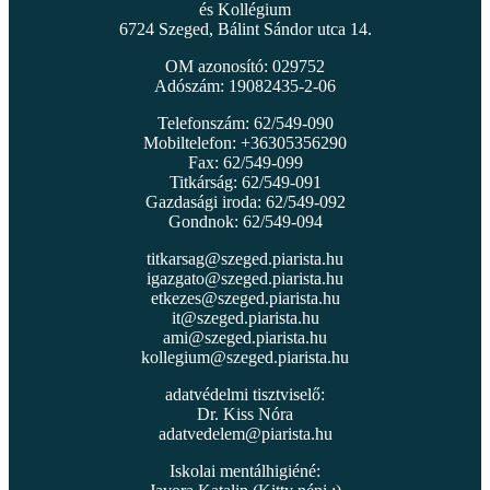
és Kollégium
6724 Szeged, Bálint Sándor utca 14.
OM azonosító: 029752
Adószám: 19082435-2-06
Telefonszám: 62/549-090
Mobiltelefon: +36305356290
Fax: 62/549-099
Titkárság: 62/549-091
Gazdasági iroda: 62/549-092
Gondnok: 62/549-094
titkarsag@szeged.piarista.hu
igazgato@szeged.piarista.hu
etkezes@szeged.piarista.hu
it@szeged.piarista.hu
ami@szeged.piarista.hu
kollegium@szeged.piarista.hu
adatvédelmi tisztviselő:
Dr. Kiss Nóra
adatvedelem@piarista.hu
Iskolai mentálhigiéné: