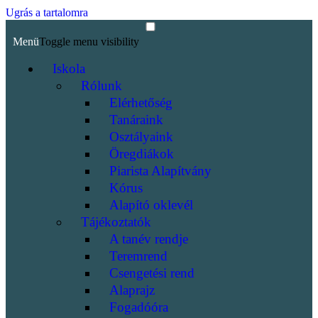
Ugrás a tartalomra
Menü
Toggle menu visibility
Iskola
Rólunk
Elérhetőség
Tanáraink
Osztályaink
Öregdiákok
Piarista Alapítvány
Kórus
Alapító oklevél
Tájékoztatók
A tanév rendje
Teremrend
Csengetési rend
Alaprajz
Fogadóóra