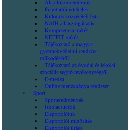
Alapdokumentumok
Fenntartói értékelés
Különös közzétételi lista
NAIH adatszolgáltatás
Kompetencia mérés
NETFIT mérés
Tájékoztató a magyar
gyermekvédelmi rendszer
működéséről
Tájékoztató az óvodai és iskolai
szociális segítő tevékenységről
E-menza
Online menzakártya rendszer
Sport
Sporteredmények
Iskolacsúcsok
Élsportolóink
Élsportolói minősítés
Élsportolói űrlap