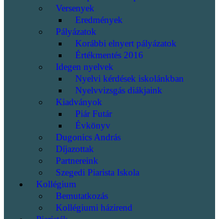
Versenyek
Eredmények
Pályázatok
Korábbi elnyert pályázatok
Értékmentés 2016
Idegen nyelvek
Nyelvi kérdések iskolánkban
Nyelvvizsgás diákjaink
Kiadványok
Piár Futár
Évkönyv
Dugonics András
Díjazottak
Partnereink
Szegedi Piarista Iskola
Kollégium
Bemutatkozás
Kollégiumi házirend