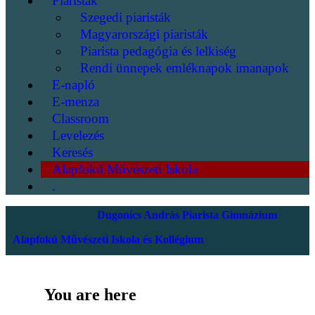
Piaristák
Szegedi piaristák
Magyarországi piaristák
Piarista pedagógia és lelkiség
Rendi ünnepek emléknapok imanapok
E-napló
E-menza
Classroom
Levelezés
Keresés
Alapfokú Művészeti Iskola
.
Dugonics András Piarista Gimnázium
Alapfokú Művészeti Iskola és Kollégium
You are here