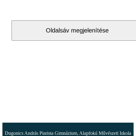
Oldalsáv megjelenítése
Dugonics András Piarista Gimnázium, Alapfokú Művészeti Iskola