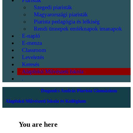
Piaristák
Szegedi piaristák
Magyarországi piaristák
Piarista pedagógia és lelkiség
Rendi ünnepek emléknapok imanapok
E-napló
E-menza
Classroom
Levelezés
Keresés
Alapfokú Művészeti Iskola
.
Dugonics András Piarista Gimnázium
Alapfokú Művészeti Iskola és Kollégium
You are here