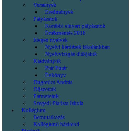
Versenyek
Eredmények
Pályázatok
Korábbi elnyert pályázatok
Értékmentés 2016
Idegen nyelvek
Nyelvi kérdések iskolánkban
Nyelvvizsgás diákjaink
Kiadványok
Piár Futár
Évkönyv
Dugonics András
Díjazottak
Partnereink
Szegedi Piarista Iskola
Kollégium
Bemutatkozás
Kollégiumi házirend