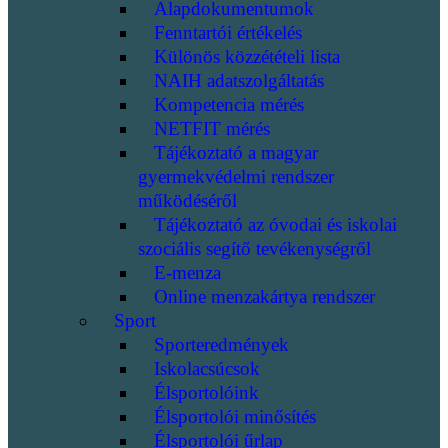
Alapdokumentumok
Fenntartói értékelés
Különös közzétételi lista
NAIH adatszolgáltatás
Kompetencia mérés
NETFIT mérés
Tájékoztató a magyar
gyermekvédelmi rendszer
működéséről
Tájékoztató az óvodai és iskolai
szociális segítő tevékenységről
E-menza
Online menzakártya rendszer
Sport
Sporteredmények
Iskolacsúcsok
Élsportolóink
Élsportolói minősítés
Élsportolói űrlap