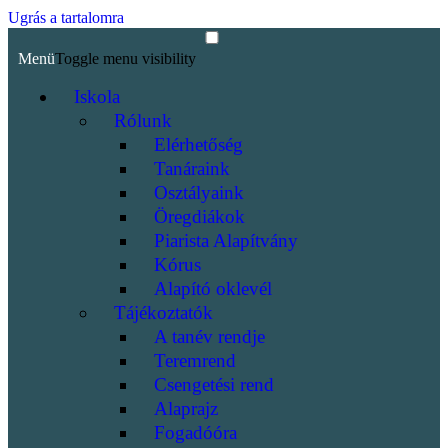
Ugrás a tartalomra
Menü
Toggle menu visibility
Iskola
Rólunk
Elérhetőség
Tanáraink
Osztályaink
Öregdiákok
Piarista Alapítvány
Kórus
Alapító oklevél
Tájékoztatók
A tanév rendje
Teremrend
Csengetési rend
Alaprajz
Fogadóóra