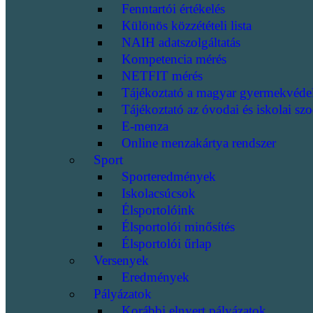
Fenntartói értékelés
Különös közzétételi lista
NAIH adatszolgáltatás
Kompetencia mérés
NETFIT mérés
Tájékoztató a magyar gyermekvéde
Tájékoztató az óvodai és iskolai szo
E-menza
Online menzakártya rendszer
Sport
Sporteredmények
Iskolacsúcsok
Élsportolóink
Élsportolói minősítés
Élsportolói űrlap
Versenyek
Eredmények
Pályázatok
Korábbi elnyert pályázatok