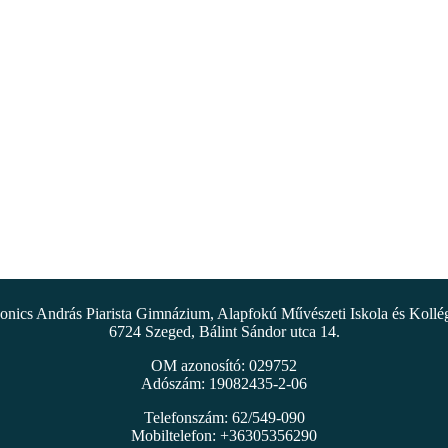
nics András Piarista Gimnázium, Alapfokú Művészeti Iskola és Koll
6724 Szeged, Bálint Sándor utca 14.
OM azonosító: 029752
Adószám: 19082435-2-06
Telefonszám: 62/549-090
Mobiltelefon: +36305356290