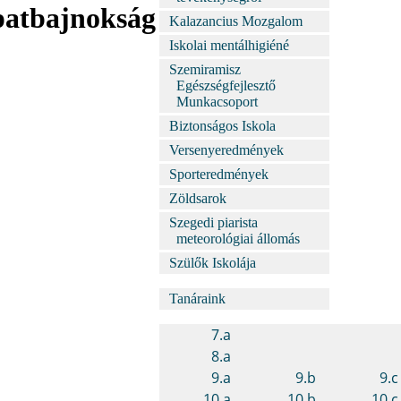
apatbajnokság
Kalazancius Mozgalom
Iskolai mentálhigiéné
Szemiramisz
Egészségfejlesztő
Munkacsoport
Biztonságos Iskola
Versenyeredmények
Sporteredmények
Zöldsarok
Szegedi piarista
meteorológiai állomás
Szülők Iskolája
Tanáraink