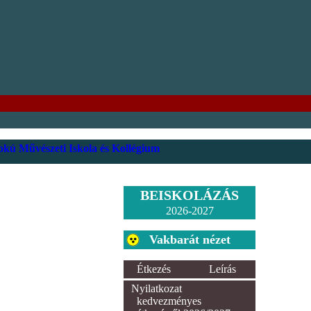
kú Művészeti Iskola és Kollégium
BEISKOLÁZÁS
2026-2027
Vakbarát nézet
Étkezés
Leírás
Nyilatkozat
kedvezményes