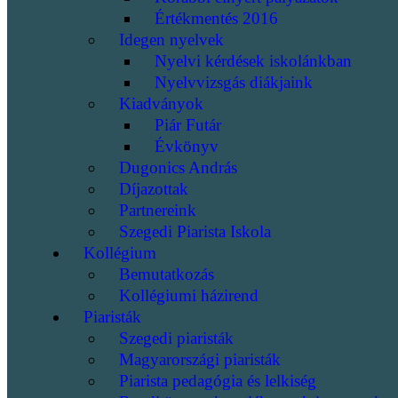
Értékmentés 2016
Idegen nyelvek
Nyelvi kérdések iskolánkban
Nyelvvizsgás diákjaink
Kiadványok
Piár Futár
Évkönyv
Dugonics András
Díjazottak
Partnereink
Szegedi Piarista Iskola
Kollégium
Bemutatkozás
Kollégiumi házirend
Piaristák
Szegedi piaristák
Magyarországi piaristák
Piarista pedagógia és lelkiség