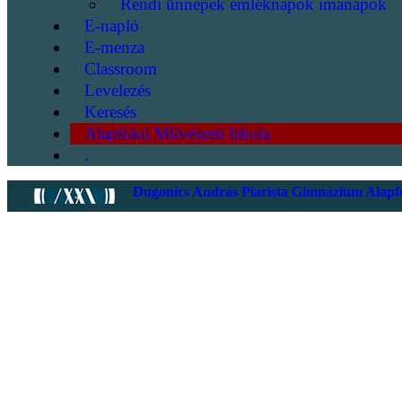
Rendi ünnepek emléknapok imanapok
E-napló
E-menza
Classroom
Levelezés
Keresés
Alapfokú Művészeti Iskola
.
Dugonics András Piarista Gimnázium Alapfo