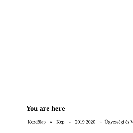
You are here
Kezdőlap
»
Kep
»
2019 2020
»
Ügyességi és V