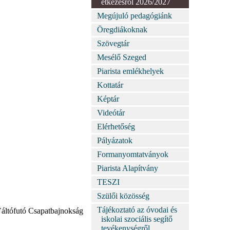
étkezésről 2026/2027
Megújuló pedagógiánk
Öregdiákoknak
Szövegtár
Mesélő Szeged
Piarista emlékhelyek
Kottatár
Képtár
Videótár
Elérhetőség
Pályázatok
Formanyomtatványok
Piarista Alapítvány
TESZI
Szülői közösség
Tájékoztató az óvodai és
áltófutó Csapatbajnokság
iskolai szociális segítő
tevékenységről