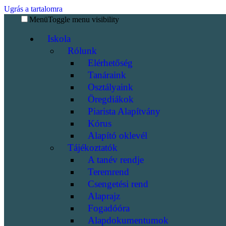
Ugrás a tartalomra
Menü
Toggle menu visibility
Iskola
Rólunk
Elérhetőség
Tanáraink
Osztályaink
Öregdiákok
Piarista Alapítvány
Kórus
Alapító oklevél
Tájékoztatók
A tanév rendje
Teremrend
Csengetési rend
Alaprajz
Fogadóóra
Alapdokumentumok