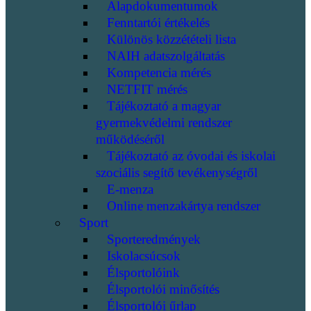
Alapdokumentumok
Fenntartói értékelés
Különös közzétételi lista
NAIH adatszolgáltatás
Kompetencia mérés
NETFIT mérés
Tájékoztató a magyar
gyermekvédelmi rendszer
működéséről
Tájékoztató az óvodai és iskolai
szociális segítő tevékenységről
E-menza
Online menzakártya rendszer
Sport
Sporteredmények
Iskolacsúcsok
Élsportolóink
Élsportolói minősítés
Élsportolói űrlap