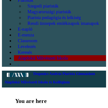
Piaristák
Szegedi piaristák
Magyarországi piaristák
Piarista pedagógia és lelkiség
Rendi ünnepek emléknapok imanapok
E-napló
E-menza
Classroom
Levelezés
Keresés
Alapfokú Művészeti Iskola
.
Dugonics András Piarista Gimnázium
Alapfokú Művészeti Iskola és Kollégium
You are here