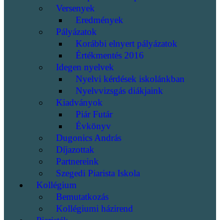
Versenyek
Eredmények
Pályázatok
Korábbi elnyert pályázatok
Értékmentés 2016
Idegen nyelvek
Nyelvi kérdések iskolánkban
Nyelvvizsgás diákjaink
Kiadványok
Piár Futár
Évkönyv
Dugonics András
Díjazottak
Partnereink
Szegedi Piarista Iskola
Kollégium
Bemutatkozás
Kollégiumi házirend