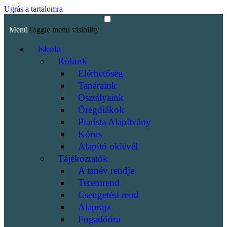
Ugrás a tartalomra
Menü
Toggle menu visibility
Iskola
Rólunk
Elérhetőség
Tanáraink
Osztályaink
Öregdiákok
Piarista Alapítvány
Kórus
Alapító oklevél
Tájékoztatók
A tanév rendje
Teremrend
Csengetési rend
Alaprajz
Fogadóóra