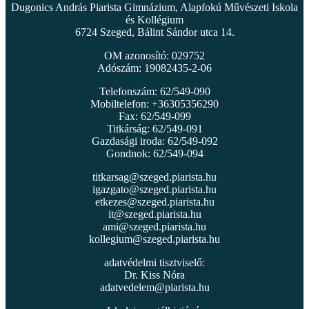
Dugonics András Piarista Gimnázium, Alapfokú Művészeti Iskola
és Kollégium
6724 Szeged, Bálint Sándor utca 14.
OM azonosító: 029752
Adószám: 19082435-2-06
Telefonszám: 62/549-090
Mobiltelefon: +36305356290
Fax: 62/549-099
Titkárság: 62/549-091
Gazdasági iroda: 62/549-092
Gondnok: 62/549-094
titkarsag@szeged.piarista.hu
igazgato@szeged.piarista.hu
etkezes@szeged.piarista.hu
it@szeged.piarista.hu
ami@szeged.piarista.hu
kollegium@szeged.piarista.hu
adatvédelmi tisztviselő:
Dr. Kiss Nóra
adatvedelem@piarista.hu