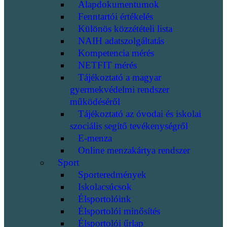
Alapdokumentumok
Fenntartói értékelés
Különös közzétételi lista
NAIH adatszolgáltatás
Kompetencia mérés
NETFIT mérés
Tájékoztató a magyar
gyermekvédelmi rendszer
működéséről
Tájékoztató az óvodai és iskolai
szociális segítő tevékenységről
E-menza
Online menzakártya rendszer
Sport
Sporteredmények
Iskolacsúcsok
Élsportolóink
Élsportolói minősítés
Élsportolói űrlap