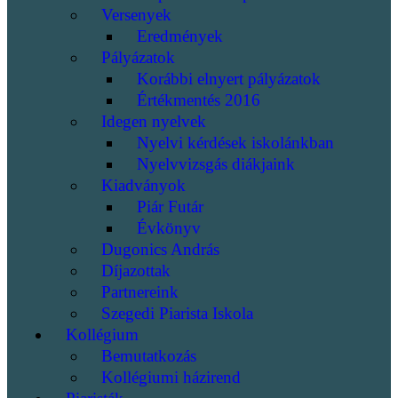
Versenyek
Eredmények
Pályázatok
Korábbi elnyert pályázatok
Értékmentés 2016
Idegen nyelvek
Nyelvi kérdések iskolánkban
Nyelvvizsgás diákjaink
Kiadványok
Piár Futár
Évkönyv
Dugonics András
Díjazottak
Partnereink
Szegedi Piarista Iskola
Kollégium
Bemutatkozás
Kollégiumi házirend