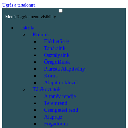
Ugrás a tartalomra
Menü
Toggle menu visibility
Iskola
Rólunk
Elérhetőség
Tanáraink
Osztályaink
Öregdiákok
Piarista Alapítvány
Kórus
Alapító oklevél
Tájékoztatók
A tanév rendje
Teremrend
Csengetési rend
Alaprajz
Fogadóóra