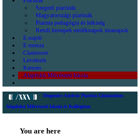
Piaristák
Szegedi piaristák
Magyarországi piaristák
Piarista pedagógia és lelkiség
Rendi ünnepek emléknapok imanapok
E-napló
E-menza
Classroom
Levelezés
Keresés
Alapfokú Művészeti Iskola
.
Dugonics András Piarista Gimnázium
Alapfokú Művészeti Iskola és Kollégium
You are here