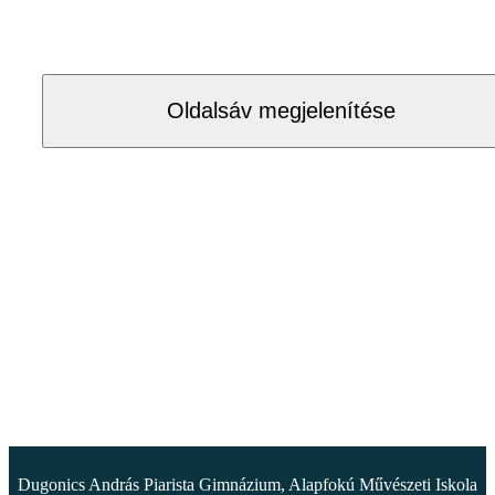
Oldalsáv megjelenítése
Dugonics András Piarista Gimnázium, Alapfokú Művészeti Iskola