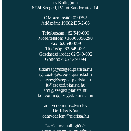
és Kollégium
6724 Szeged, Bálint Sándor utca 14.
OM azonosító: 029752
Adószám: 19082435-2-06
Telefonszám: 62/549-090
Mobiltelefon: +36305356290
Fax: 62/549-099
Titkárság: 62/549-091
Gazdasági iroda: 62/549-092
Gondnok: 62/549-094
titkarsag@szeged.piarista.hu
igazgato@szeged.piarista.hu
etkezes@szeged.piarista.hu
it@szeged.piarista.hu
ami@szeged.piarista.hu
kollegium@szeged.piarista.hu
adatvédelmi tisztviselő:
Dr. Kiss Nóra
adatvedelem@piarista.hu
Iskolai mentálhigiéné: