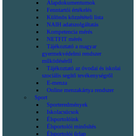
Alapdokumentumok
Fenntartói értékelés
Különös közzétételi lista
NAIH adatszolgáltatás
Kompetencia mérés
NETFIT mérés
Tájékoztató a magyar
gyermekvédelmi rendszer
működéséről
Tájékoztató az óvodai és iskolai
szociális segítő tevékenységről
E-menza
Online menzakártya rendszer
Sport
Sporteredmények
Iskolacsúcsok
Élsportolóink
Élsportolói minősítés
Élsportolói űrlap