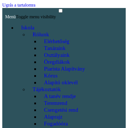
Ugrás a tartalomra
Menü
Toggle menu visibility
Iskola
Rólunk
Elérhetőség
Tanáraink
Osztályaink
Öregdiákok
Piarista Alapítvány
Kórus
Alapító oklevél
Tájékoztatók
A tanév rendje
Teremrend
Csengetési rend
Alaprajz
Fogadóóra