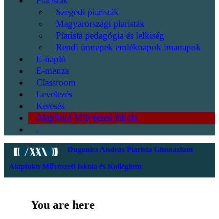
Piaristák
Szegedi piaristák
Magyarországi piaristák
Piarista pedagógia és lelkiség
Rendi ünnepek emléknapok imanapok
E-napló
E-menza
Classroom
Levelezés
Keresés
Alapfokú Művészeti Iskola
.
Dugonics András Piarista Gimnázium
Alapfokú Művészeti Iskola és Kollégium
You are here