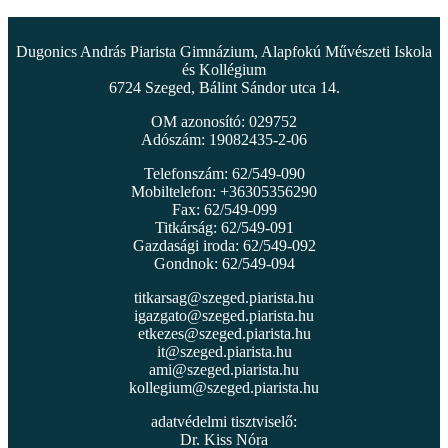
Dugonics András Piarista Gimnázium, Alapfokú Művészeti Iskola
és Kollégium
6724 Szeged, Bálint Sándor utca 14.
OM azonosító: 029752
Adószám: 19082435-2-06
Telefonszám: 62/549-090
Mobiltelefon: +36305356290
Fax: 62/549-099
Titkárság: 62/549-091
Gazdasági iroda: 62/549-092
Gondnok: 62/549-094
titkarsag@szeged.piarista.hu
igazgato@szeged.piarista.hu
etkezes@szeged.piarista.hu
it@szeged.piarista.hu
ami@szeged.piarista.hu
kollegium@szeged.piarista.hu
adatvédelmi tisztviselő:
Dr. Kiss Nóra