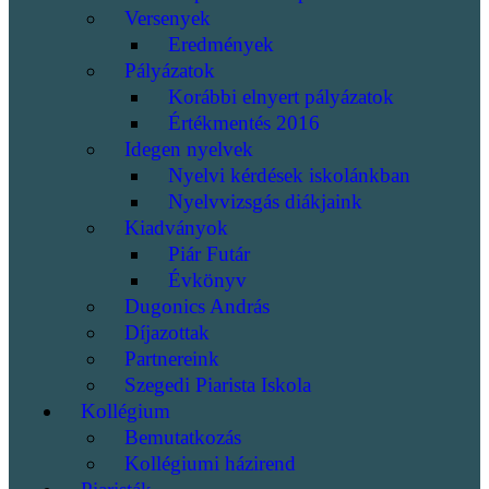
Versenyek
Eredmények
Pályázatok
Korábbi elnyert pályázatok
Értékmentés 2016
Idegen nyelvek
Nyelvi kérdések iskolánkban
Nyelvvizsgás diákjaink
Kiadványok
Piár Futár
Évkönyv
Dugonics András
Díjazottak
Partnereink
Szegedi Piarista Iskola
Kollégium
Bemutatkozás
Kollégiumi házirend