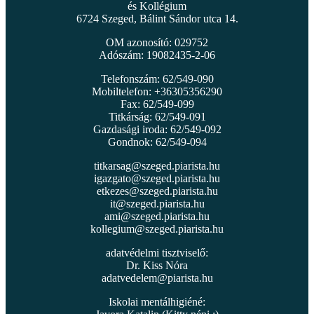
és Kollégium
6724 Szeged, Bálint Sándor utca 14.
OM azonosító: 029752
Adószám: 19082435-2-06
Telefonszám: 62/549-090
Mobiltelefon: +36305356290
Fax: 62/549-099
Titkárság: 62/549-091
Gazdasági iroda: 62/549-092
Gondnok: 62/549-094
titkarsag@szeged.piarista.hu
igazgato@szeged.piarista.hu
etkezes@szeged.piarista.hu
it@szeged.piarista.hu
ami@szeged.piarista.hu
kollegium@szeged.piarista.hu
adatvédelmi tisztviselő:
Dr. Kiss Nóra
adatvedelem@piarista.hu
Iskolai mentálhigiéné: