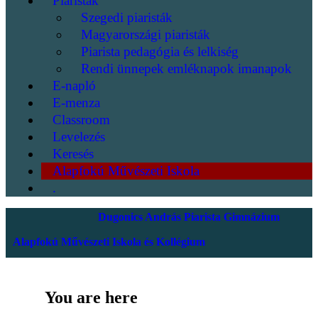
Piaristák
Szegedi piaristák
Magyarországi piaristák
Piarista pedagógia és lelkiség
Rendi ünnepek emléknapok imanapok
E-napló
E-menza
Classroom
Levelezés
Keresés
Alapfokú Művészeti Iskola
.
Dugonics András Piarista Gimnázium
Alapfokú Művészeti Iskola és Kollégium
You are here