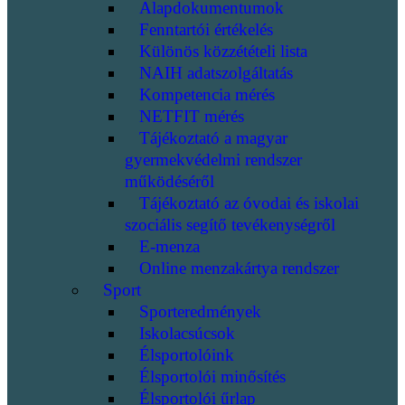
Alapdokumentumok
Fenntartói értékelés
Különös közzétételi lista
NAIH adatszolgáltatás
Kompetencia mérés
NETFIT mérés
Tájékoztató a magyar
gyermekvédelmi rendszer
működéséről
Tájékoztató az óvodai és iskolai
szociális segítő tevékenységről
E-menza
Online menzakártya rendszer
Sport
Sporteredmények
Iskolacsúcsok
Élsportolóink
Élsportolói minősítés
Élsportolói űrlap