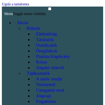
Ugrás a tartalomra
Menü
Toggle menu visibility
Iskola
Rólunk
Elérhetőség
Tanáraink
Osztályaink
Öregdiákok
Piarista Alapítvány
Kórus
Alapító oklevél
Tájékoztatók
A tanév rendje
Teremrend
Csengetési rend
Alaprajz
Fogadóóra