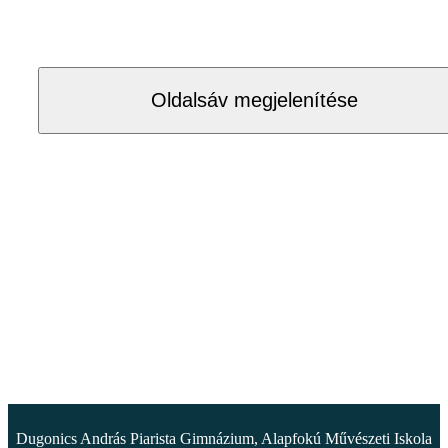
Oldalsáv megjelenítése
Dugonics András Piarista Gimnázium, Alapfokú Művészeti Iskola