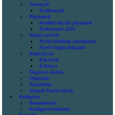
Versenyek
Eredmények
Pályázatok
Korábbi elnyert pályázatok
Értékmentés 2016
Idegen nyelvek
Nyelvi kérdések iskolánkban
Nyelvvizsgás diákjaink
Kiadványok
Piár Futár
Évkönyv
Dugonics András
Díjazottak
Partnereink
Szegedi Piarista Iskola
Kollégium
Bemutatkozás
Kollégiumi házirend