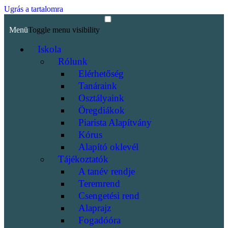
Ugrás a tartalomra
Menü
Toggle menu visibility
Iskola
Rólunk
Elérhetőség
Tanáraink
Osztályaink
Öregdiákok
Piarista Alapítvány
Kórus
Alapító oklevél
Tájékoztatók
A tanév rendje
Teremrend
Csengetési rend
Alaprajz
Fogadóóra