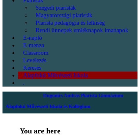
Piaristák
Szegedi piaristák
Magyarországi piaristák
Piarista pedagógia és lelkiség
Rendi ünnepek emléknapok imanapok
E-napló
E-menza
Classroom
Levelezés
Keresés
Alapfokú Művészeti Iskola
.
Dugonics András Piarista Gimnázium
Alapfokú Művészeti Iskola és Kollégium
You are here