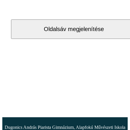
Oldalsáv megjelenítése
Dugonics András Piarista Gimnázium, Alapfokú Művészeti Iskola