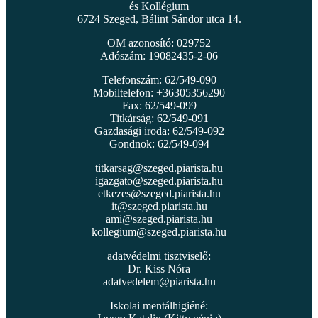
és Kollégium
6724 Szeged, Bálint Sándor utca 14.
OM azonosító: 029752
Adószám: 19082435-2-06
Telefonszám: 62/549-090
Mobiltelefon: +36305356290
Fax: 62/549-099
Titkárság: 62/549-091
Gazdasági iroda: 62/549-092
Gondnok: 62/549-094
titkarsag@szeged.piarista.hu
igazgato@szeged.piarista.hu
etkezes@szeged.piarista.hu
it@szeged.piarista.hu
ami@szeged.piarista.hu
kollegium@szeged.piarista.hu
adatvédelmi tisztviselő:
Dr. Kiss Nóra
adatvedelem@piarista.hu
Iskolai mentálhigiéné: