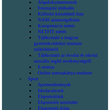
Alapdokumentumok
Fenntartói értékelés
Különös közzétételi lista
NAIH adatszolgáltatás
Kompetencia mérés
NETFIT mérés
Tájékoztató a magyar
gyermekvédelmi rendszer
működéséről
Tájékoztató az óvodai és iskolai
szociális segítő tevékenységről
E-menza
Online menzakártya rendszer
Sport
Sporteredmények
Iskolacsúcsok
Élsportolóink
Élsportolói minősítés
Élsportolói űrlap