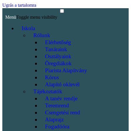
Ugrás a tartalomra
Menü
Toggle menu visibility
Iskola
Rólunk
Elérhetőség
Tanáraink
Osztályaink
Öregdiákok
Piarista Alapítvány
Kórus
Alapító oklevél
Tájékoztatók
A tanév rendje
Teremrend
Csengetési rend
Alaprajz
Fogadóóra