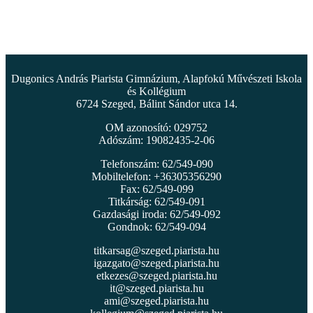
Dugonics András Piarista Gimnázium, Alapfokú Művészeti Iskola
és Kollégium
6724 Szeged, Bálint Sándor utca 14.
OM azonosító: 029752
Adószám: 19082435-2-06
Telefonszám: 62/549-090
Mobiltelefon: +36305356290
Fax: 62/549-099
Titkárság: 62/549-091
Gazdasági iroda: 62/549-092
Gondnok: 62/549-094
titkarsag@szeged.piarista.hu
igazgato@szeged.piarista.hu
etkezes@szeged.piarista.hu
it@szeged.piarista.hu
ami@szeged.piarista.hu