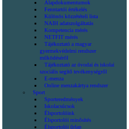
Alapdokumentumok
Fenntartói értékelés
Különös közzétételi lista
NAIH adatszolgáltatás
Kompetencia mérés
NETFIT mérés
Tájékoztató a magyar
gyermekvédelmi rendszer
működéséről
Tájékoztató az óvodai és iskolai
szociális segítő tevékenységről
E-menza
Online menzakártya rendszer
Sport
Sporteredmények
Iskolacsúcsok
Élsportolóink
Élsportolói minősítés
Élsportolói űrlap