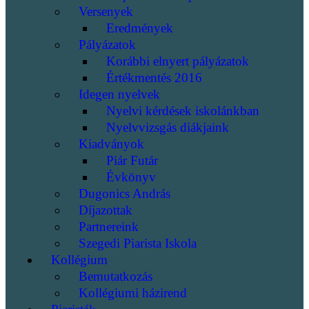
Versenyek
Eredmények
Pályázatok
Korábbi elnyert pályázatok
Értékmentés 2016
Idegen nyelvek
Nyelvi kérdések iskolánkban
Nyelvvizsgás diákjaink
Kiadványok
Piár Futár
Évkönyv
Dugonics András
Díjazottak
Partnereink
Szegedi Piarista Iskola
Kollégium
Bemutatkozás
Kollégiumi házirend