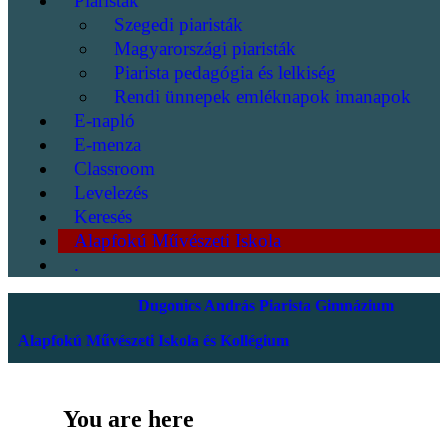
Piaristák
Szegedi piaristák
Magyarországi piaristák
Piarista pedagógia és lelkiség
Rendi ünnepek emléknapok imanapok
E-napló
E-menza
Classroom
Levelezés
Keresés
Alapfokú Művészeti Iskola
.
Dugonics András Piarista Gimnázium
Alapfokú Művészeti Iskola és Kollégium
You are here