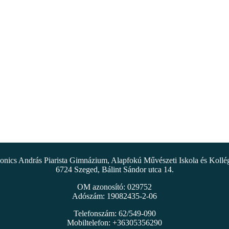
nics András Piarista Gimnázium, Alapfokú Művészeti Iskola és Koll
6724 Szeged, Bálint Sándor utca 14.
OM azonosító: 029752
Adószám: 19082435-2-06
Telefonszám: 62/549-090
Mobiltelefon: +36305356290