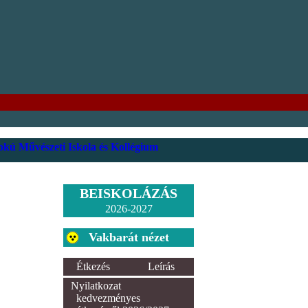
kú Művészeti Iskola és Kollégium
BEISKOLÁZÁS
2026-2027
Vakbarát nézet
Étkezés
Leírás
Nyilatkozat
kedvezményes