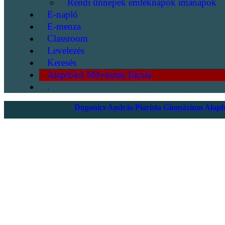
Rendi ünnepek emléknapok imanapok
E-napló
E-menza
Classroom
Levelezés
Keresés
Alapfokú Művészeti Iskola
.
Dugonics András Piarista Gimnázium Alapfo