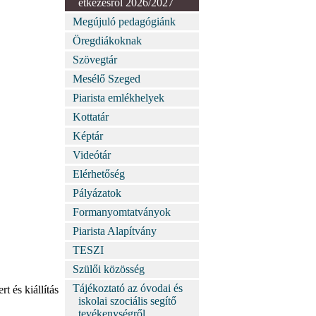
étkezésről 2026/2027
Megújuló pedagógiánk
Öregdiákoknak
Szövegtár
Mesélő Szeged
Piarista emlékhelyek
Kottatár
Képtár
Videótár
Elérhetőség
Pályázatok
Formanyomtatványok
Piarista Alapítvány
TESZI
Szülői közösség
Tájékoztató az óvodai és
t és kiállítás
iskolai szociális segítő
tevékenységről