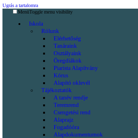
Ugrás a tartalomra
Menü
Toggle menu visibility
Iskola
Rólunk
Elérhetőség
Tanáraink
Osztályaink
Öregdiákok
Piarista Alapítvány
Kórus
Alapító oklevél
Tájékoztatók
A tanév rendje
Teremrend
Csengetési rend
Alaprajz
Fogadóóra
Alapdokumentumok