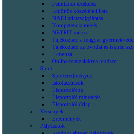
Fenntartói értékelés
Különös közzétételi lista
NAIH adatszolgáltatás
Kompetencia mérés
NETFIT mérés
Tájékoztató a magyar gyermekvéde
Tájékoztató az óvodai és iskolai szo
E-menza
Online menzakártya rendszer
Sport
Sporteredmények
Iskolacsúcsok
Élsportolóink
Élsportolói minősítés
Élsportolói űrlap
Versenyek
Eredmények
Pályázatok
Korábbi elnyert pályázatok