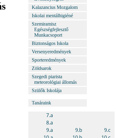
ás
Kalazancius Mozgalom
Iskolai mentálhigiéné
Szemiramisz
Egészségfejlesztő
Munkacsoport
Biztonságos Iskola
Versenyeredmények
Sporteredmények
Zöldsarok
Szegedi piarista
meteorológiai állomás
Szülők Iskolája
Tanáraink