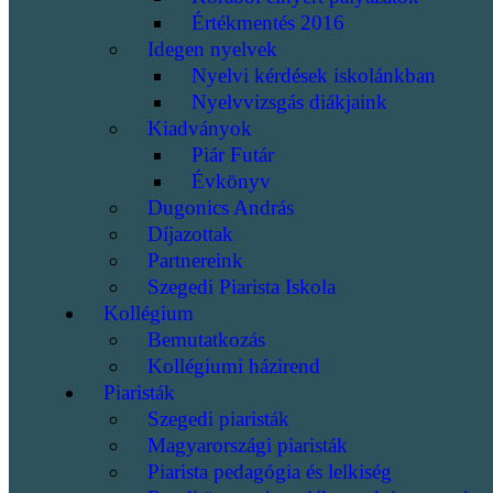
Értékmentés 2016
Idegen nyelvek
Nyelvi kérdések iskolánkban
Nyelvvizsgás diákjaink
Kiadványok
Piár Futár
Évkönyv
Dugonics András
Díjazottak
Partnereink
Szegedi Piarista Iskola
Kollégium
Bemutatkozás
Kollégiumi házirend
Piaristák
Szegedi piaristák
Magyarországi piaristák
Piarista pedagógia és lelkiség