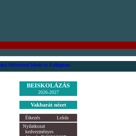
kú Művészeti Iskola és Kollégium
BEISKOLÁZÁS
2026-2027
Vakbarát nézet
Étkezés
Leírás
Nyilatkozat
kedvezményes