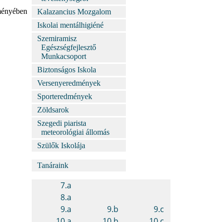
zményében
Kalazancius Mozgalom
Iskolai mentálhigiéné
Szemiramisz
Egészségfejlesztő
Munkacsoport
Biztonságos Iskola
Versenyeredmények
Sporteredmények
Zöldsarok
Szegedi piarista
meteorológiai állomás
Szülők Iskolája
Tanáraink