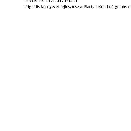
EFOP-3.2.3-17-2017-00020
Digitális környezet fejlesztése a Piarista Rend négy inté