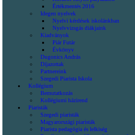
Értékmentés 2016
Idegen nyelvek
Nyelvi kérdések iskolánkban
Nyelvvizsgás diákjaink
Kiadványok
Piár Futár
Évkönyv
Dugonics András
Díjazottak
Partnereink
Szegedi Piarista Iskola
Kollégium
Bemutatkozás
Kollégiumi házirend
Piaristák
Szegedi piaristák
Magyarországi piaristák
Piarista pedagógia és lelkiség