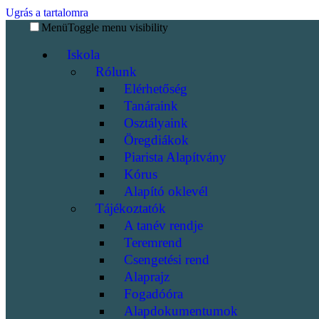
Ugrás a tartalomra
Menü
Toggle menu visibility
Iskola
Rólunk
Elérhetőség
Tanáraink
Osztályaink
Öregdiákok
Piarista Alapítvány
Kórus
Alapító oklevél
Tájékoztatók
A tanév rendje
Teremrend
Csengetési rend
Alaprajz
Fogadóóra
Alapdokumentumok