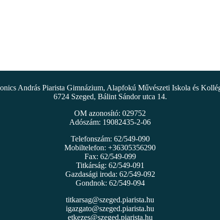
nics András Piarista Gimnázium, Alapfokú Művészeti Iskola és Koll
6724 Szeged, Bálint Sándor utca 14.
OM azonosító: 029752
Adószám: 19082435-2-06
Telefonszám: 62/549-090
Mobiltelefon: +36305356290
Fax: 62/549-099
Titkárság: 62/549-091
Gazdasági iroda: 62/549-092
Gondnok: 62/549-094
titkarsag@szeged.piarista.hu
igazgato@szeged.piarista.hu
etkezes@szeged.piarista.hu