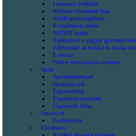
Fenntartói értékelés
Különös közzétételi lista
NAIH adatszolgáltatás
Kompetencia mérés
NETFIT mérés
Tájékoztató a magyar gyermekvéde
Tájékoztató az óvodai és iskolai szo
E-menza
Online menzakártya rendszer
Sport
Sporteredmények
Iskolacsúcsok
Élsportolóink
Élsportolói minősítés
Élsportolói űrlap
Versenyek
Eredmények
Pályázatok
Korábbi elnyert pályázatok