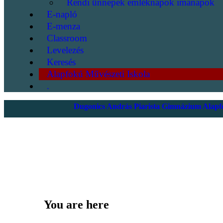
Rendi ünnepek emléknapok imanapok
E-napló
E-menza
Classroom
Levelezés
Keresés
Alapfokú Művészeti Iskola
.
Dugonics András Piarista Gimnázium Alapfo
You are here