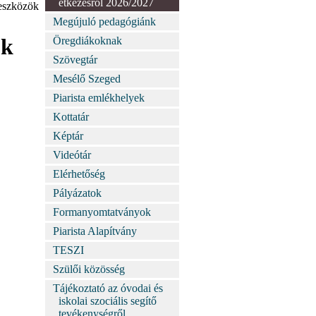
étkezésről 2026/2027
 eszközök
Megújuló pedagógiánk
ök
Öregdiákoknak
Szövegtár
Mesélő Szeged
Piarista emlékhelyek
Kottatár
Képtár
Videótár
Elérhetőség
Pályázatok
Formanyomtatványok
Piarista Alapítvány
TESZI
Szülői közösség
Tájékoztató az óvodai és
iskolai szociális segítő
tevékenységről