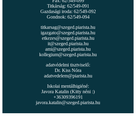
Fax: 62/549-099
Titkárság: 62/549-091
Gazdasági iroda: 62/549-092
Gondnok: 62/549-094
titkarsag@szeged.piarista.hu
igazgato@szeged.piarista.hu
etkezes@szeged.piarista.hu
it@szeged.piarista.hu
ami@szeged.piarista.hu
kollegium@szeged.piarista.hu
adatvédelmi tisztviselő:
Dr. Kiss Nóra
adatvedelem@piarista.hu
Iskolai mentálhigiéné:
Javora Katalin (Kitty néni :)
+36309396191
javora.katalin@szeged.piarista.hu