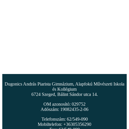
Dugonics András Piarista Gimnázium, Alapfokú Művészeti Iskola
és Kollégium
6724 Szeged, Bálint Sándor utca 14.
OM azonosító: 029752
Adószám: 19082435-2-06
Telefonszám: 62/549-090
Mobiltelefon: +36305356290