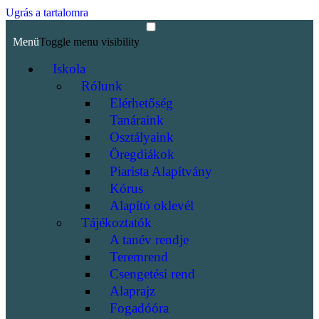
Ugrás a tartalomra
Menü
Toggle menu visibility
Iskola
Rólunk
Elérhetőség
Tanáraink
Osztályaink
Öregdiákok
Piarista Alapítvány
Kórus
Alapító oklevél
Tájékoztatók
A tanév rendje
Teremrend
Csengetési rend
Alaprajz
Fogadóóra