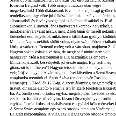
osztály. Jó hangulatban telt az utazás. Az első úti célunk Szerbia
fővárosa Belgrád volt. Több órányi buszozás után végre
megérkeztünk! Több diáktársunk is van, akik vajdasági gyökere
rendelkeznek, így előre jól felkészülhettünk a az útvonal érdekes
állomásaiból és látványosságaiból az ő elmondásaikból is. Első
állomásunkon Hunyadi János hadvezéri sikerének helyszínét, a
nándorfehérvári várat néztük meg. Zsódi tanár úr mesélt nekünk 
történelmi eseményekről, miközben a kilátásban gyönyörködtünk
Mintha a Nap is nekünk sütött volna, olyan szép időben sétálhatt
körbe a várkertet. Rettentő meleg volt a városban, majdnem 21 f
Nagyon sokan voltak a várban, de meglepetésünkre nem volt
hangzavar. Még a telefonjukat is alig használták az emberek.
Mindenki játszott, beszélgetett, jól érezte magát. Egy férfi még
gitározott is a „főtéren”! Nagyon tetszett nekünk a hely, minden
velejárójával együtt. A vár megtekintését követően a Szent Száva
templomba mentünk el. Szent Száva (eredeti nevén Rastko
Nemanjić) 1174-től élt 1236-ig. A szerb államiság megteremtőjek
tisztelt, dinasztia-alapító Nemanja István szerb fejedelem legkise
fia. Az önálló szerb ortodox egyház megalapítója, továbbá az els
érsek, író, fordító és törvényíró: bizánci törvénykönyvet fordított 
egyházi életről, kolostori szabályzatot és egyházi költeményeket í
A Szent Száva-templom egy szerb ortodox templom Vračarban,
Belgrád központjában. A világ egyik legnagyobb ortodox templ