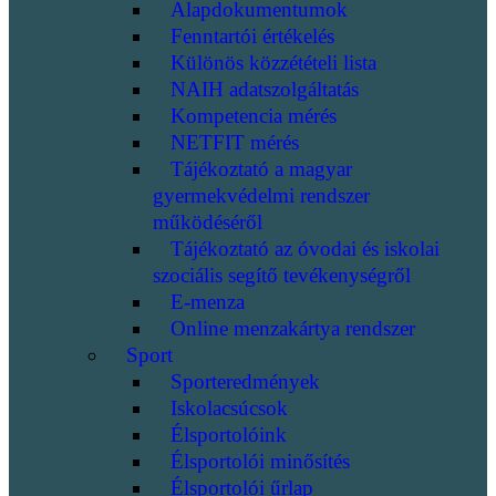
Alapdokumentumok
Fenntartói értékelés
Különös közzétételi lista
NAIH adatszolgáltatás
Kompetencia mérés
NETFIT mérés
Tájékoztató a magyar
gyermekvédelmi rendszer
működéséről
Tájékoztató az óvodai és iskolai
szociális segítő tevékenységről
E-menza
Online menzakártya rendszer
Sport
Sporteredmények
Iskolacsúcsok
Élsportolóink
Élsportolói minősítés
Élsportolói űrlap