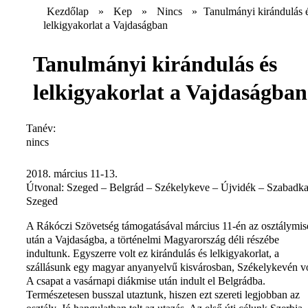
Kezdőlap
»
Kep
»
Nincs
»
Tanulmányi kirándulás 
lelkigyakorlat a Vajdaságban
Tanulmányi kirándulás és
lelkigyakorlat a Vajdaságban
Tanév:
nincs
2018. március 11-13.
Útvonal: Szeged – Belgrád – Székelykeve – Újvidék – Szabadka
Szeged
A Rákóczi Szövetség támogatásával március 11-én az osztálymis
után a Vajdaságba, a történelmi Magyarország déli részébe
indultunk. Egyszerre volt ez kirándulás és lelkigyakorlat, a
szállásunk egy magyar anyanyelvű kisvárosban, Székelykevén vo
A csapat a vasárnapi diákmise után indult el Belgrádba.
Természetesen busszal utaztunk, hiszen ezt szereti legjobban az