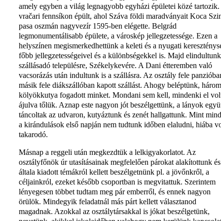
amely egyben a világ legnagyobb egyházi épületei közé tartozik.
vračari fennsíkon épült, ahol Száva földi maradványait Koca Szi
pasa oszmán nagyvezír 1595-ben elégette. Belgrád
legmonumentálisabb épülete, a városkép jellegzetessége. Ezen a
helyszínen megismerkedhettünk a keleti és a nyugati kereszténys
főbb jellegzetességeivel és a különbségekkel is. Majd elindultunk
szállásadó településre, Székelykevére. A Dani étteremben való
vacsorázás után indultunk is a szállásra. Az osztály fele panzióba
másik fele diákszállóban kapott szállást. Ahogy beléptünk, háro
kölyökkutya fogadott minket. Mondani sem kell, mindenki el vol
ájulva tőlük. Aznap este nagyon jót beszélgettünk, a lányok együ
táncoltak az udvaron, kutyáztunk és zenét hallgattunk. Mint mind
a kirándulások első napján nem tudtunk időben elaludni, hiába vo
takarodó.
Másnap a reggeli után megkezdtük a lelkigyakorlatot. Az
osztályfőnök úr utasításainak megfelelően párokat alakítottunk és
általa kiadott témákról kellett beszélgetnünk pl. a jövőnkről, a
céljainkról, ezeket később csoportban is megvitattuk. Szerintem
lényegesen többet tudtam meg pár emberről, és ennek nagyon
örülök. Mindegyik feladatnál más párt kellett választanod
magadnak. Azokkal az osztálytársakkal is jókat beszélgetünk,