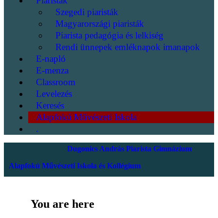
Piaristák
Szegedi piaristák
Magyarországi piaristák
Piarista pedagógia és lelkiség
Rendi ünnepek emléknapok imanapok
E-napló
E-menza
Classroom
Levelezés
Keresés
Alapfokú Művészeti Iskola
.
Dugonics András Piarista Gimnázium
Alapfokú Művészeti Iskola és Kollégium
You are here