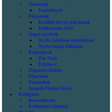
Versenyek
Eredmények
Pályázatok
Korábbi elnyert pályázatok
Értékmentés 2016
Idegen nyelvek
Nyelvi kérdések iskolánkban
Nyelvvizsgás diákjaink
Kiadványok
Piár Futár
Évkönyv
Dugonics András
Díjazottak
Partnereink
Szegedi Piarista Iskola
Kollégium
Bemutatkozás
Kollégiumi házirend