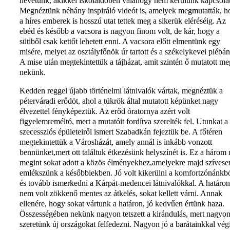
nevetünk, akikkel iskolaidőben valahogy nem kerülünk kapcsola
Megnéztünk néhány inspiráló videót is, amelyek megmutatták, h
a híres emberek is hosszú utat tettek meg a sikerük eléréséig. Az
ebéd és később a vacsora is nagyon finom volt, de kár, hogy a
sütiből csak kettőt lehetett enni. A vacsora előtt elmentünk egy
misére, melyet az osztályfőnök úr tartott és a székelykevei plébán
A mise után megtekintettük a tájházat, amit szintén ő mutatott me
nekünk.
Kedden reggel újabb történelmi látnivalók vártak, megnéztük a
péterváradi erődöt, ahol a tükrök által mutatott képünket nagy
élvezettel fényképeztük. Az erőd óratornya azért volt
figyelemreméltó, mert a mutatóit fordítva szerelték fel. Utunkat a
szecessziós épületeiről ismert Szabadkán fejeztük be. A főtéren
megtekintettük a Városházát, amely annál is inkább vonzott
bennünket,mert ott találtuk étkezésünk helyszínét is. Ez a három
megint sokat adott a közös élményekhez,amelyekre majd szívese
emlékszünk a későbbiekben. Jó volt kikerülni a komfortzónánkb
és tovább ismerkedni a Kárpát-medencei látnivalókkal. A határon
nem volt zökkenő mentes az átkelés, sokat kellett várni. Annak
ellenére, hogy sokat vártunk a határon, jó kedvűen értünk haza.
Összességében nekünk nagyon tetszett a kirándulás, mert nagyo
szeretünk új országokat felfedezni. Nagyon jó a barátainkkal vég