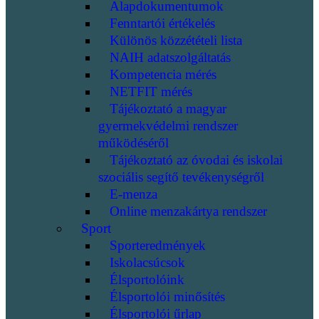
Alapdokumentumok
Fenntartói értékelés
Különös közzétételi lista
NAIH adatszolgáltatás
Kompetencia mérés
NETFIT mérés
Tájékoztató a magyar
gyermekvédelmi rendszer
működéséről
Tájékoztató az óvodai és iskolai
szociális segítő tevékenységről
E-menza
Online menzakártya rendszer
Sport
Sporteredmények
Iskolacsúcsok
Élsportolóink
Élsportolói minősítés
Élsportolói űrlap