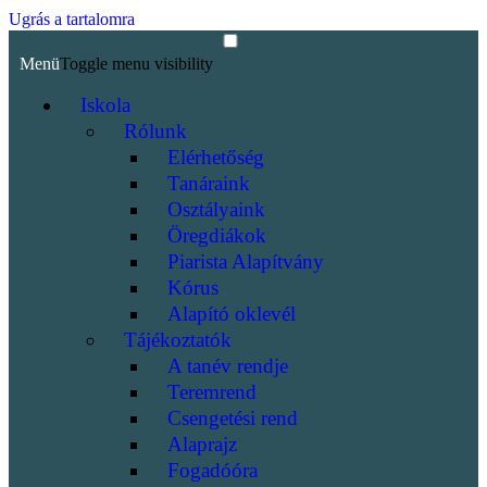
Ugrás a tartalomra
Menü
Toggle menu visibility
Iskola
Rólunk
Elérhetőség
Tanáraink
Osztályaink
Öregdiákok
Piarista Alapítvány
Kórus
Alapító oklevél
Tájékoztatók
A tanév rendje
Teremrend
Csengetési rend
Alaprajz
Fogadóóra