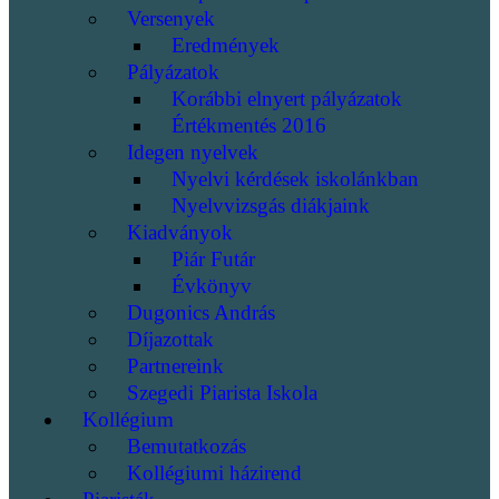
Versenyek
Eredmények
Pályázatok
Korábbi elnyert pályázatok
Értékmentés 2016
Idegen nyelvek
Nyelvi kérdések iskolánkban
Nyelvvizsgás diákjaink
Kiadványok
Piár Futár
Évkönyv
Dugonics András
Díjazottak
Partnereink
Szegedi Piarista Iskola
Kollégium
Bemutatkozás
Kollégiumi házirend