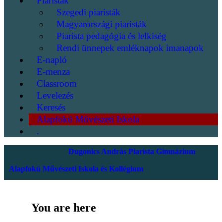
Piaristák
Szegedi piaristák
Magyarországi piaristák
Piarista pedagógia és lelkiség
Rendi ünnepek emléknapok imanapok
E-napló
E-menza
Classroom
Levelezés
Keresés
Alapfokú Művészeti Iskola
.
Dugonics András Piarista Gimnázium
Alapfokú Művészeti Iskola és Kollégium
You are here