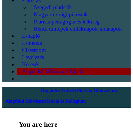
Piaristák
Szegedi piaristák
Magyarországi piaristák
Piarista pedagógia és lelkiség
Rendi ünnepek emléknapok imanapok
E-napló
E-menza
Classroom
Levelezés
Keresés
Alapfokú Művészeti Iskola
.
Dugonics András Piarista Gimnázium
Alapfokú Művészeti Iskola és Kollégium
You are here