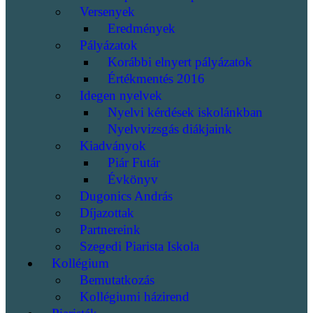
Versenyek
Eredmények
Pályázatok
Korábbi elnyert pályázatok
Értékmentés 2016
Idegen nyelvek
Nyelvi kérdések iskolánkban
Nyelvvizsgás diákjaink
Kiadványok
Piár Futár
Évkönyv
Dugonics András
Díjazottak
Partnereink
Szegedi Piarista Iskola
Kollégium
Bemutatkozás
Kollégiumi házirend