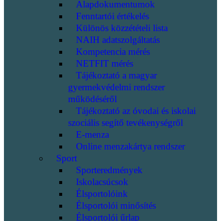
Alapdokumentumok
Fenntartói értékelés
Különös közzétételi lista
NAIH adatszolgáltatás
Kompetencia mérés
NETFIT mérés
Tájékoztató a magyar
gyermekvédelmi rendszer
működéséről
Tájékoztató az óvodai és iskolai
szociális segítő tevékenységről
E-menza
Online menzakártya rendszer
Sport
Sporteredmények
Iskolacsúcsok
Élsportolóink
Élsportolói minősítés
Élsportolói űrlap