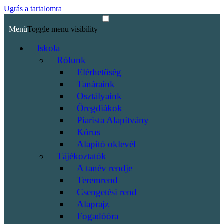
Ugrás a tartalomra
Menü
Toggle menu visibility
Iskola
Rólunk
Elérhetőség
Tanáraink
Osztályaink
Öregdiákok
Piarista Alapítvány
Kórus
Alapító oklevél
Tájékoztatók
A tanév rendje
Teremrend
Csengetési rend
Alaprajz
Fogadóóra