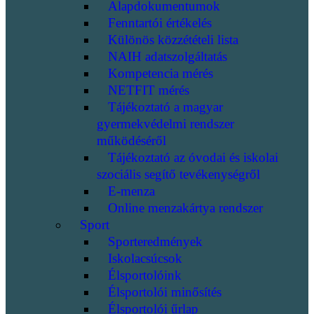
Alapdokumentumok
Fenntartói értékelés
Különös közzétételi lista
NAIH adatszolgáltatás
Kompetencia mérés
NETFIT mérés
Tájékoztató a magyar
gyermekvédelmi rendszer
működéséről
Tájékoztató az óvodai és iskolai
szociális segítő tevékenységről
E-menza
Online menzakártya rendszer
Sport
Sporteredmények
Iskolacsúcsok
Élsportolóink
Élsportolói minősítés
Élsportolói űrlap