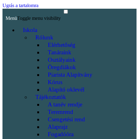
Ugrás a tartalomra
Menü
Toggle menu visibility
Iskola
Rólunk
Elérhetőség
Tanáraink
Osztályaink
Öregdiákok
Piarista Alapítvány
Kórus
Alapító oklevél
Tájékoztatók
A tanév rendje
Teremrend
Csengetési rend
Alaprajz
Fogadóóra