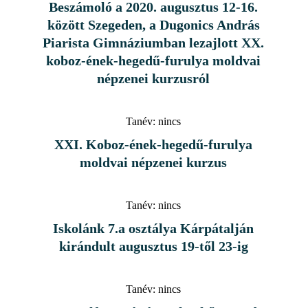
Beszámoló a 2020. augusztus 12-16.
között Szegeden, a Dugonics András
Piarista Gimnáziumban lezajlott XX.
koboz-ének-hegedű-furulya moldvai
népzenei kurzusról
Tanév:
nincs
XXI. Koboz-ének-hegedű-furulya
moldvai népzenei kurzus
Tanév:
nincs
Iskolánk 7.a osztálya Kárpátalján
kirándult augusztus 19-től 23-ig
Tanév:
nincs