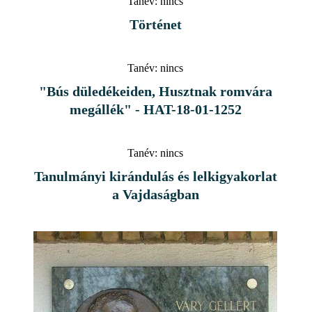
Tanév:
nincs
Történet
Tanév:
nincs
"Bús düledékeiden, Husztnak romvára
megállék" - HAT-18-01-1252
Tanév:
nincs
Tanulmányi kirándulás és lelkigyakorlat
a Vajdaságban