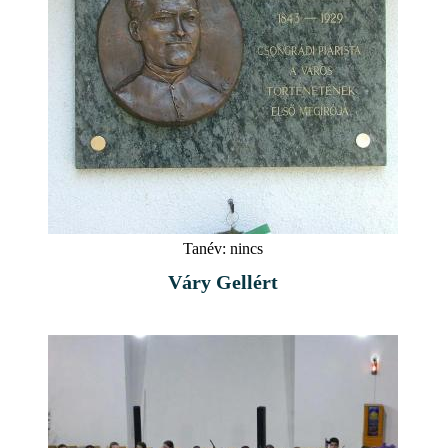
Tanév:
nincs
Váry Gellért