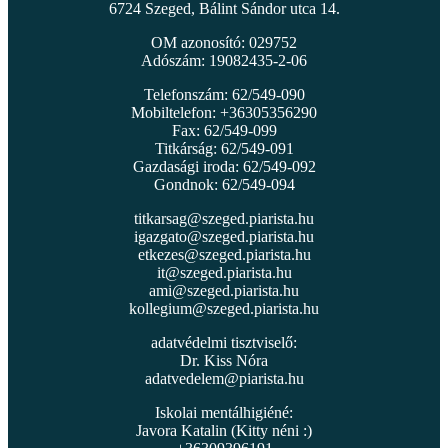
6724 Szeged, Bálint Sándor utca 14.
OM azonosító: 029752
Adószám: 19082435-2-06
Telefonszám: 62/549-090
Mobiltelefon: +36305356290
Fax: 62/549-099
Titkárság: 62/549-091
Gazdasági iroda: 62/549-092
Gondnok: 62/549-094
titkarsag@szeged.piarista.hu
igazgato@szeged.piarista.hu
etkezes@szeged.piarista.hu
it@szeged.piarista.hu
ami@szeged.piarista.hu
kollegium@szeged.piarista.hu
adatvédelmi tisztviselő:
Dr. Kiss Nóra
adatvedelem@piarista.hu
Iskolai mentálhigiéné:
Javora Katalin (Kitty néni :)