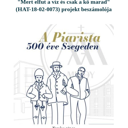
"Mert elfut a víz és csak a kő marad"
(HAT-18-02-0073) projekt beszámolója