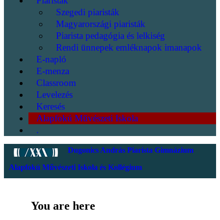
Piaristák
Szegedi piaristák
Magyarországi piaristák
Piarista pedagógia és lelkiség
Rendi ünnepek emléknapok imanapok
E-napló
E-menza
Classroom
Levelezés
Keresés
Alapfokú Művészeti Iskola
.
Dugonics András Piarista Gimnázium
Alapfokú Művészeti Iskola és Kollégium
You are here