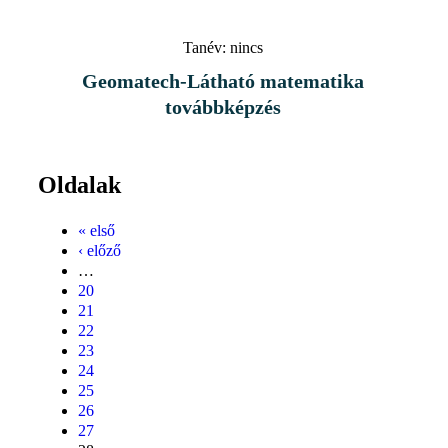
Tanév:
nincs
Geomatech-Látható matematika
továbbképzés
Oldalak
« első
‹ előző
…
20
21
22
23
24
25
26
27