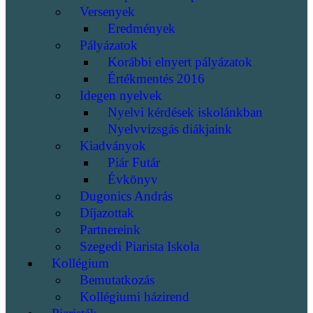
Versenyek
Eredmények
Pályázatok
Korábbi elnyert pályázatok
Értékmentés 2016
Idegen nyelvek
Nyelvi kérdések iskolánkban
Nyelvvizsgás diákjaink
Kiadványok
Piár Futár
Évkönyv
Dugonics András
Díjazottak
Partnereink
Szegedi Piarista Iskola
Kollégium
Bemutatkozás
Kollégiumi házirend