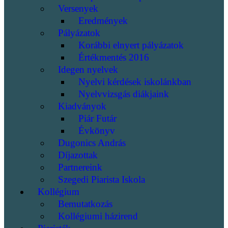
Versenyek
Eredmények
Pályázatok
Korábbi elnyert pályázatok
Értékmentés 2016
Idegen nyelvek
Nyelvi kérdések iskolánkban
Nyelvvizsgás diákjaink
Kiadványok
Piár Futár
Évkönyv
Dugonics András
Díjazottak
Partnereink
Szegedi Piarista Iskola
Kollégium
Bemutatkozás
Kollégiumi házirend