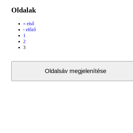
Oldalak
« első
‹ előző
1
2
3
Oldalsáv megjelenítése