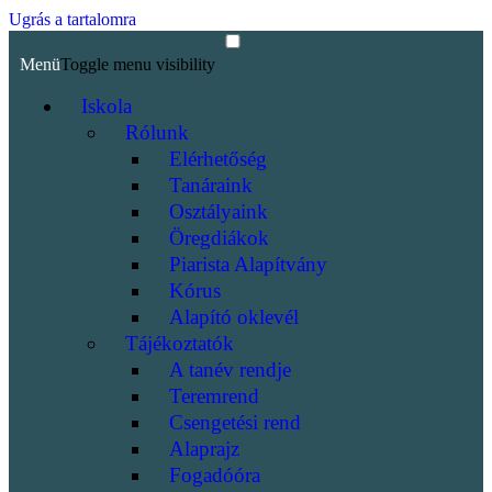
Ugrás a tartalomra
Menü
Toggle menu visibility
Iskola
Rólunk
Elérhetőség
Tanáraink
Osztályaink
Öregdiákok
Piarista Alapítvány
Kórus
Alapító oklevél
Tájékoztatók
A tanév rendje
Teremrend
Csengetési rend
Alaprajz
Fogadóóra