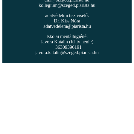
kollegium@szeged.piarista.hu
adatvédelmi tisztviselő:
Dr. Kiss Nóra
adatvedelem@piarista.hu
Iskolai mentálhigiéné:
Javora Katalin (Kitty néni :)
+36309396191
javora.katalin@szeged.piarista.hu