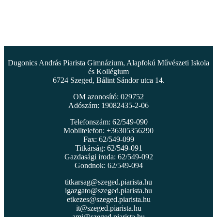
Dugonics András Piarista Gimnázium, Alapfokú Művészeti Iskola
és Kollégium
6724 Szeged, Bálint Sándor utca 14.
OM azonosító: 029752
Adószám: 19082435-2-06
Telefonszám: 62/549-090
Mobiltelefon: +36305356290
Fax: 62/549-099
Titkárság: 62/549-091
Gazdasági iroda: 62/549-092
Gondnok: 62/549-094
titkarsag@szeged.piarista.hu
igazgato@szeged.piarista.hu
etkezes@szeged.piarista.hu
it@szeged.piarista.hu
ami@szeged.piarista.hu