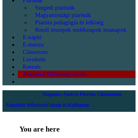
Piaristák
Szegedi piaristák
Magyarországi piaristák
Piarista pedagógia és lelkiség
Rendi ünnepek emléknapok imanapok
E-napló
E-menza
Classroom
Levelezés
Keresés
Alapfokú Művészeti Iskola
.
Dugonics András Piarista Gimnázium
Alapfokú Művészeti Iskola és Kollégium
You are here