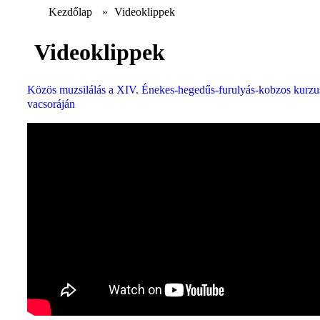
Kezdőlap
»
Videoklippek
Videoklippek
Közös muzsilálás a XIV. Énekes-hegedűs-furulyás-kobzos kurzu
vacsoráján