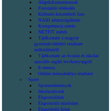
Alapdokumentumok
Fenntartói értékelés
Különös közzétételi lista
NAIH adatszolgáltatás
Kompetencia mérés
NETFIT mérés
Tájékoztató a magyar
gyermekvédelmi rendszer
működéséről
Tájékoztató az óvodai és iskolai
szociális segítő tevékenységről
E-menza
Online menzakártya rendszer
Sport
Sporteredmények
Iskolacsúcsok
Élsportolóink
Élsportolói minősítés
Élsportolói űrlap