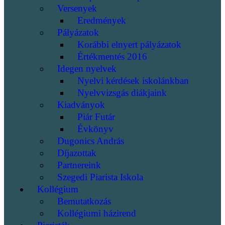
Versenyek
Eredmények
Pályázatok
Korábbi elnyert pályázatok
Értékmentés 2016
Idegen nyelvek
Nyelvi kérdések iskolánkban
Nyelvvizsgás diákjaink
Kiadványok
Piár Futár
Évkönyv
Dugonics András
Díjazottak
Partnereink
Szegedi Piarista Iskola
Kollégium
Bemutatkozás
Kollégiumi házirend