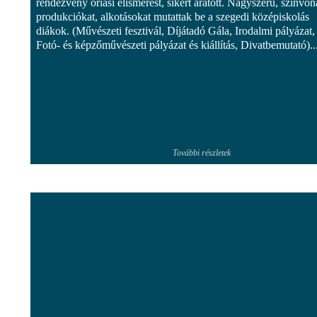
rendezvény óriási elismerést, sikert aratott. Nagyszerű, színvon
produkciókat, alkotásokat mutattak be a szegedi középiskolás
diákok. (Művészeti fesztivál, Díjátadó Gála, Irodalmi pályázat,
Fotó- és képzőművészeti pályázat és kiállítás, Divatbemutató)..
További részletek