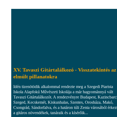
XV. Tavaszi Gitártalálkozó - Visszatekintés az
elmúlt pillanatokra
Idén tizenötödik alkalommal rendezte meg a Szegedi Piarista
Iskola Alapfokú Művészeti Iskolája a már hagyománnyá vált
Tavaszi Gitártalálkozót. A rendezvényre Budapest, Kazincbarc
Szeged, Kecskemét, Kiskunhalas, Szentes, Orosháza, Makó,
Csongrád, Sándorfalva, és a határon túli Zenta városából érkez
a gitáros növendékek, tanáraik és a kísérőik...