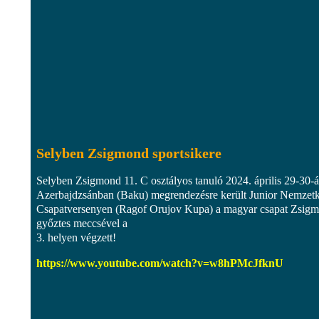
Selyben Zsigmond sportsikere
Selyben Zsigmond 11. C osztályos tanuló 2024. április 29-30-á
Azerbajdzsánban (Baku) megrendezésre került Junior Nemzet
Csapatversenyen (Ragof Orujov Kupa) a magyar csapat Zsig
győztes meccsével a
3. helyen végzett!
https://www.youtube.com/watch?v=w8hPMcJfknU