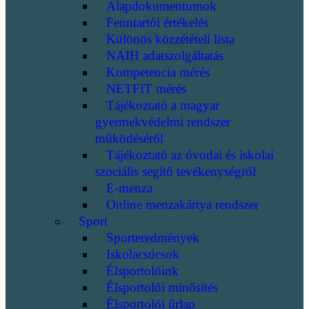
Alapdokumentumok
Fenntartói értékelés
Különös közzétételi lista
NAIH adatszolgáltatás
Kompetencia mérés
NETFIT mérés
Tájékoztató a magyar
gyermekvédelmi rendszer
működéséről
Tájékoztató az óvodai és iskolai
szociális segítő tevékenységről
E-menza
Online menzakártya rendszer
Sport
Sporteredmények
Iskolacsúcsok
Élsportolóink
Élsportolói minősítés
Élsportolói űrlap