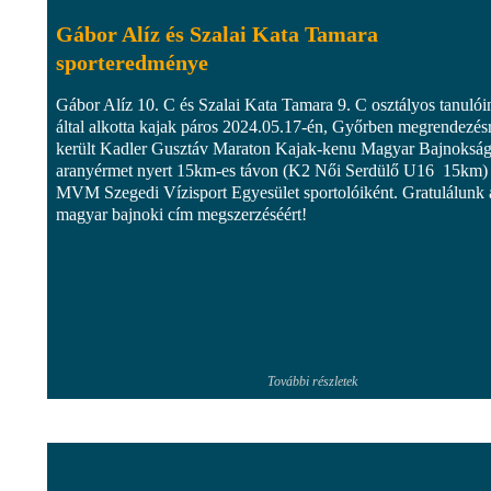
Gábor Alíz és Szalai Kata Tamara
sporteredménye
Gábor Alíz 10. C és Szalai Kata Tamara 9. C osztályos tanulói
által alkotta kajak páros 2024.05.17-én, Győrben megrendezés
került Kadler Gusztáv Maraton Kajak-kenu Magyar Bajnoksá
aranyérmet nyert 15km-es távon (K2 Női Serdülő U16 15km) 
MVM Szegedi Vízisport Egyesület sportolóiként. Gratulálunk 
magyar bajnoki cím megszerzéséért!
További részletek