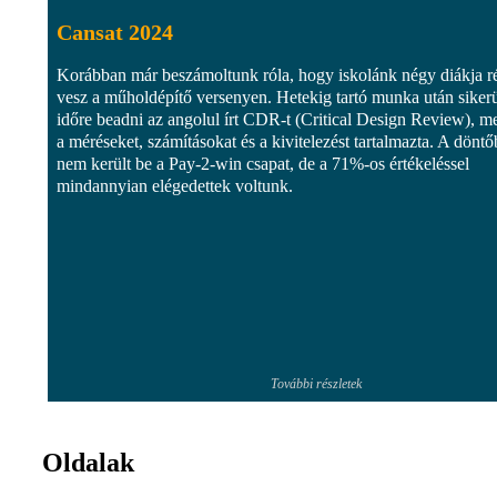
Cansat 2024
Korábban már beszámoltunk róla, hogy iskolánk négy diákja r
vesz a műholdépítő versenyen. Hetekig tartó munka után sikerü
időre beadni az angolul írt CDR-t (Critical Design Review), m
a méréseket, számításokat és a kivitelezést tartalmazta. A döntő
nem került be a Pay-2-win csapat, de a 71%-os értékeléssel
mindannyian elégedettek voltunk.
További részletek
Oldalak