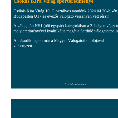
Csókás Kira Virág sporteredménye
Csókás Kira Virág 10. C osztályos tanulónk 2024.04.20-21-én
Budapesten U17-es evezős válogató versenyen vett részt!
A válogatón NS1 (női egypár) kategóriában a 2. helyen végzett
mely eredményével kvalifikálta magát a Serdülő válogatottba is
A második napon már a Magyar Válogatott dublójával
versenyzett...
További részletek