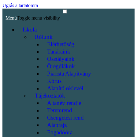
Ugrás a tartalomra
Menü
Toggle menu visibility
Iskola
Rólunk
Elérhetőség
Tanáraink
Osztályaink
Öregdiákok
Piarista Alapítvány
Kórus
Alapító oklevél
Tájékoztatók
A tanév rendje
Teremrend
Csengetési rend
Alaprajz
Fogadóóra