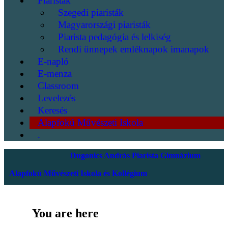
Piaristák
Szegedi piaristák
Magyarországi piaristák
Piarista pedagógia és lelkiség
Rendi ünnepek emléknapok imanapok
E-napló
E-menza
Classroom
Levelezés
Keresés
Alapfokú Művészeti Iskola
.
Dugonics András Piarista Gimnázium
Alapfokú Művészeti Iskola és Kollégium
You are here