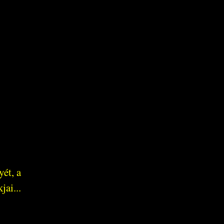
yét, a
jai...