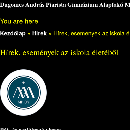
Dugonics András Piarista Gimnázium Alapfokú Műv
You are here
Kezdőlap
»
Hirek
»
Hírek, események az iskola é
Hírek, események az iskola életéből
Pót- és osztályozó vizsga