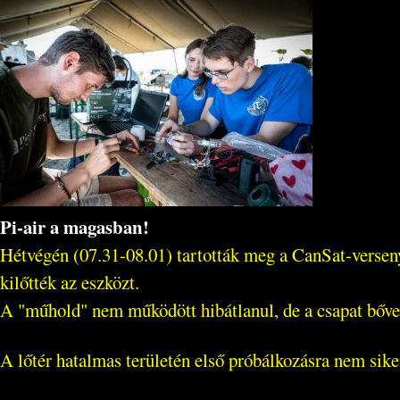
Pi-air a magasban!
Hétvégén (07.31-08.01) tartották meg a CanSat-verseny
kilőtték az eszközt.
A "műhold" nem működött hibátlanul, de a csapat bőven
A lőtér hatalmas területén első próbálkozásra nem siker