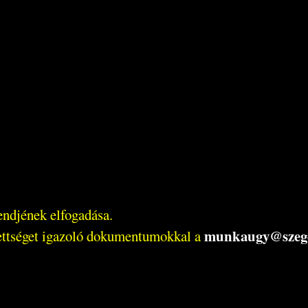
endjének elfogadása.
munkaugy@szege
gzettséget igazoló dokumentumokkal a