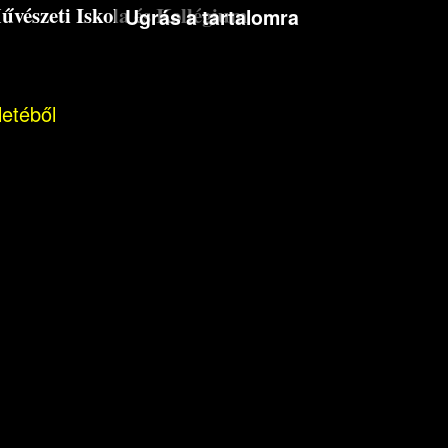
észeti Iskola és Kollégium
Ugrás a tartalomra
letéből