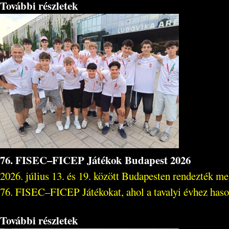
További részletek
76. FISEC–FICEP Játékok Budapest 2026
2026. július 13. és 19. között Budapesten rendezték m
76. FISEC–FICEP Játékokat, ahol a tavalyi évhez hasonló
További részletek