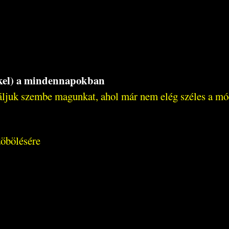
ek(kel) a mindennapokban
aláljuk szembe magunkat, ahol már nem elég széles a m
zöbölésére