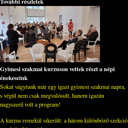
További részletek
Gyimesi szakmai kurzuson vettek részt a népi
énekeseink
Sokat vágytunk már egy igazi gyimesi szakmai napra,
s végül nem csak megvalósult, hanem igazán
nagyszerű volt a program!
A kurzus remekül sikerült: a három különböző szekció