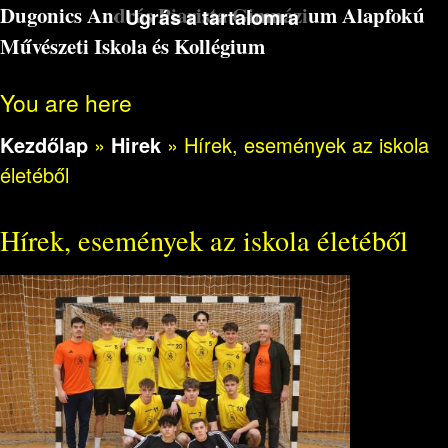
Dugonics András Piarista Gimnázium Alapfokú
Ugrás a tartalomra
Művészeti Iskola és Kollégium
You are here
Kezdőlap
»
Hirek
»
Hírek, események az iskola
életéből
Hírek, események az iskola életéből