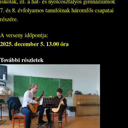
iskolák, ill. a hat- és nyolcosztályos gimnáziumok
7. és 8. évfolyamos tanulóinak háromfős csapatai
részére.
A verseny időpontja:
2025. december 5. 13.00 óra
További részletek