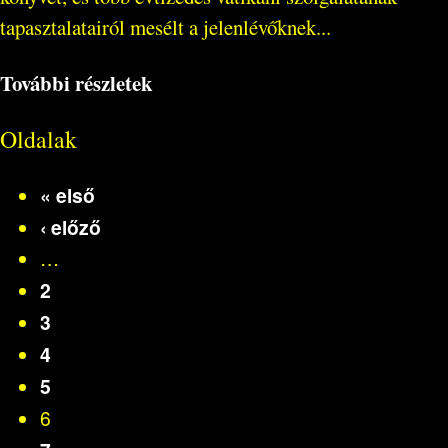
tapasztalatairól mesélt a jelenlévőknek...
További részletek
Oldalak
« első
‹ előző
…
2
3
4
5
6