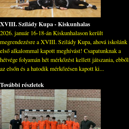
XVIII. Szilády Kupa - Kiskunhalas
2026. január 16-18-án Kiskunhalason került
megrendezésre a XVIII. Szilády Kupa, ahová iskolánk
első alkalommal kapott meghívást! Csapatunknak a
hétvége folyamán hét mérkőzést kellett játszania, ebből
az elsőn és a hatodik mérkőzésen kapott ki...
További részletek