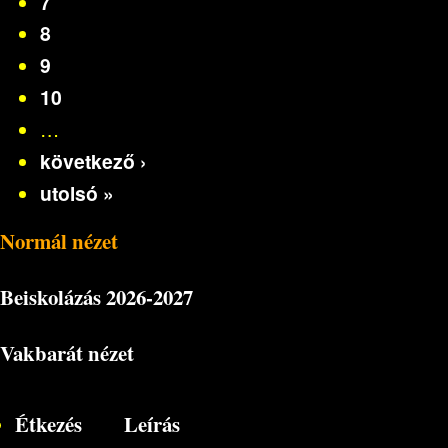
7
8
9
10
…
következő ›
utolsó »
Normál nézet
Beiskolázás
2026-2027
Vakbarát nézet
Étkezés
Leírás