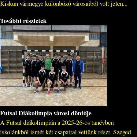
Kiskun vármegye különböző városaiból volt jelen...
További részletek
Futsal Diákolimpia városi döntője
A Futsal diákolimpián a 2025-26-os tanévben
iskolánkból ismét két csapattal vettünk részt. Szeged