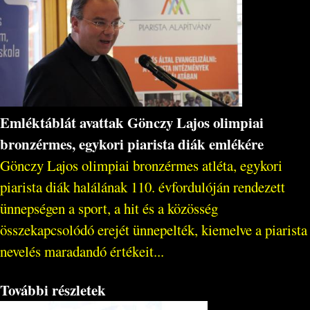
Emléktáblát avattak Gönczy Lajos olimpiai
bronzérmes, egykori piarista diák emlékére
Gönczy Lajos olimpiai bronzérmes atléta, egykori
piarista diák halálának 110. évfordulóján rendezett
ünnepségen a sport, a hit és a közösség
összekapcsolódó erejét ünnepelték, kiemelve a piarista
nevelés maradandó értékeit...
További részletek