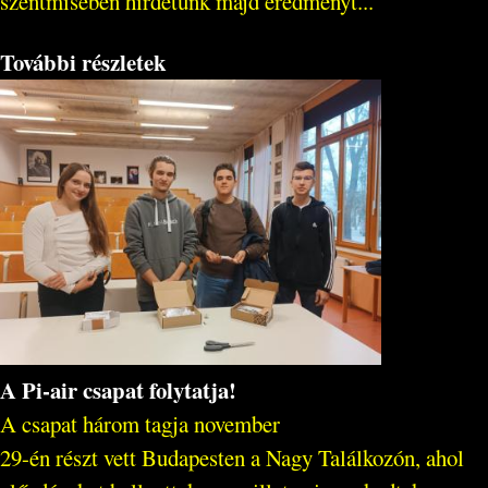
szentmisében hirdetünk majd eredményt...
További részletek
A Pi-air csapat folytatja!
A csapat három tagja november
29-én részt vett Budapesten a Nagy Találkozón, ahol