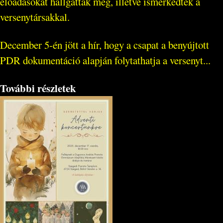
előadásokat hallgattak meg, illetve ismerkedtek a
versenytársakkal.
December 5-én jött a hír, hogy a csapat a benyújtott
PDR dokumentáció alapján folytathatja a versenyt...
További részletek