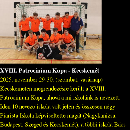
XVIII. Patrocínium Kupa - Kecskemét
2025. november 29-30. (szombat, vasárnap)
Kecskeméten megrendezésre került a XVIII.
Patrocínium Kupa, ahová a mi iskolánk is nevezett.
Idén 10 nevező iskola volt jelen és összesen négy
Piarista Iskola képviseltette magát (Nagykanizsa,
Budapest, Szeged és Kecskemét), a többi iskola Bács-