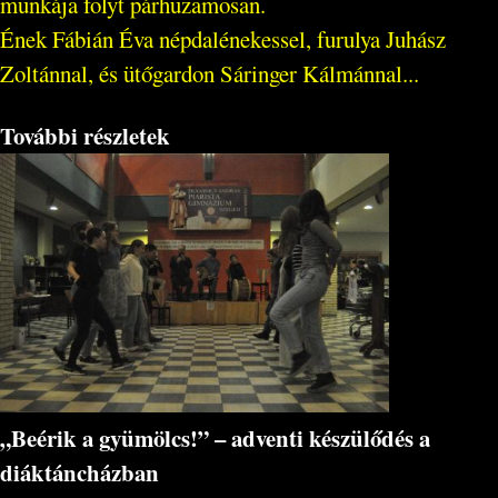
munkája folyt párhuzamosan.
Ének Fábián Éva népdalénekessel, furulya Juhász
Zoltánnal, és ütőgardon Sáringer Kálmánnal...
További részletek
„Beérik a gyümölcs!” – adventi készülődés a
diáktáncházban