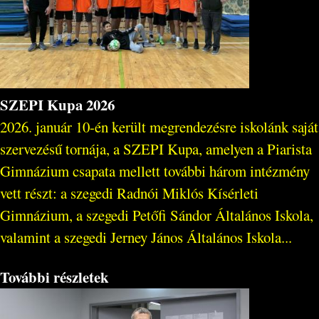
SZEPI Kupa 2026
2026. január 10-én került megrendezésre iskolánk saját
szervezésű tornája, a SZEPI Kupa, amelyen a Piarista
Gimnázium csapata mellett további három intézmény
vett részt: a szegedi Radnói Miklós Kísérleti
Gimnázium, a szegedi Petőfi Sándor Általános Iskola,
valamint a szegedi Jerney János Általános Iskola...
További részletek