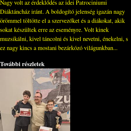
Nagy volt az érdeklődés az idei Patrociniumi
Diáktáncház iránt. A boldogító jelenség igazán nagy
örömmel töltötte el a szervezőket és a diákokat, akik
sokat készültek erre az eseményre. Volt kinek
muzsikálni, kivel táncolni és kivel nevetni, énekelni, s
ez nagy kincs a mostani bezárkózó világunkban...
További részletek