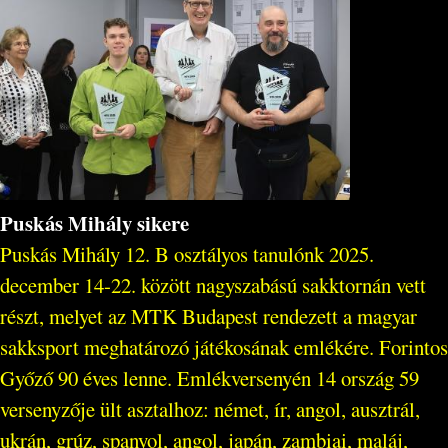
Puskás Mihály sikere
Puskás Mihály 12. B osztályos tanulónk 2025.
december 14-22. között nagyszabású sakktornán vett
részt, melyet az MTK Budapest rendezett a magyar
sakksport meghatározó játékosának emlékére. Forintos
Győző 90 éves lenne. Emlékversenyén 14 ország 59
versenyzője ült asztalhoz: német, ír, angol, ausztrál,
ukrán, grúz, spanyol, angol, japán, zambiai, maláj,