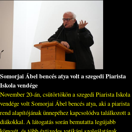
Somorjai Ábel bencés atya volt a szegedi Piarista
Iskola vendége
November 20-án, csütörtökön a szegedi Piarista Iskola
vendége volt Somorjai Ábel bencés atya, aki a piarista
rend alapítójának ünnepéhez kapcsolódva találkozott a
diákokkal. A látogatás során bemutatta legújabb
könyvét, és több évtizedes vatikáni szolgálatának