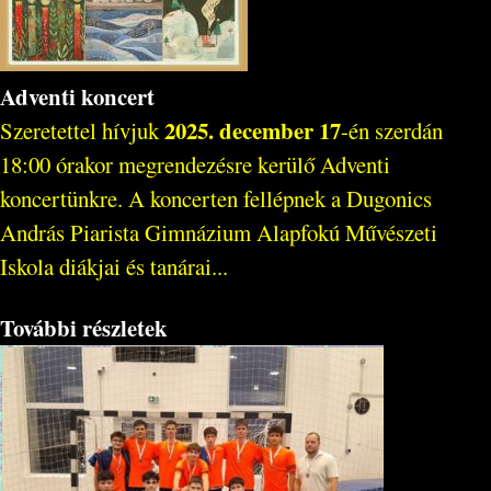
Adventi koncert
2025. december 17
Szeretettel hívjuk
-én szerdán
18:00 órakor megrendezésre kerülő Adventi
koncertünkre. A koncerten fellépnek a Dugonics
András Piarista Gimnázium Alapfokú Művészeti
Iskola diákjai és tanárai...
További részletek