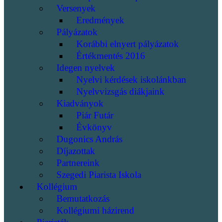
Versenyek
Eredmények
Pályázatok
Korábbi elnyert pályázatok
Értékmentés 2016
Idegen nyelvek
Nyelvi kérdések iskolánkban
Nyelvvizsgás diákjaink
Kiadványok
Piár Futár
Évkönyv
Dugonics András
Díjazottak
Partnereink
Szegedi Piarista Iskola
Kollégium
Bemutatkozás
Kollégiumi házirend