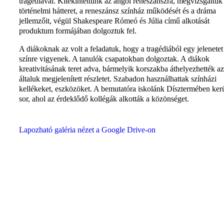
tragédiával. Kitekintettünk az angol reneszánszra, megvizsgáltuk
történelmi hátteret, a reneszánsz színház működését és a dráma
jellemzőit, végül Shakespeare Rómeó és Júlia című alkotását
produktum formájában dolgoztuk fel.
A diákoknak az volt a feladatuk, hogy a tragédiából egy jelenetet
színre vigyenek. A tanulók csapatokban dolgoztak. A diákok
kreativitásának teret adva, bármelyik korszakba áthelyezhették az
általuk megjelenített részletet. Szabadon használhattak színházi
kellékeket, eszközöket. A bemutatóra iskolánk Dísztermében kerü
sor, ahol az érdeklődő kollégák alkották a közönséget.
Lapozható galéria nézet a Google Drive-on