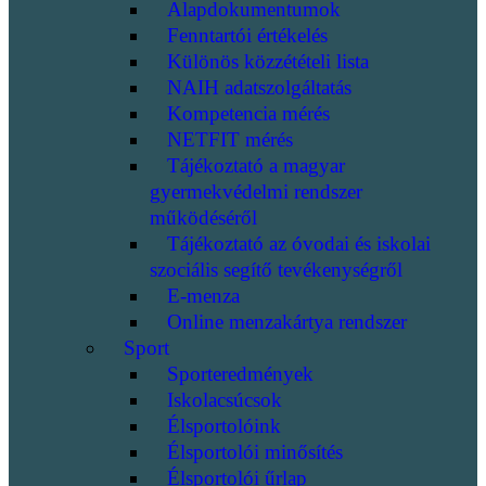
Alapdokumentumok
Fenntartói értékelés
Különös közzétételi lista
NAIH adatszolgáltatás
Kompetencia mérés
NETFIT mérés
Tájékoztató a magyar
gyermekvédelmi rendszer
működéséről
Tájékoztató az óvodai és iskolai
szociális segítő tevékenységről
E-menza
Online menzakártya rendszer
Sport
Sporteredmények
Iskolacsúcsok
Élsportolóink
Élsportolói minősítés
Élsportolói űrlap