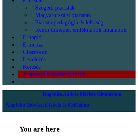
Piaristák
Szegedi piaristák
Magyarországi piaristák
Piarista pedagógia és lelkiség
Rendi ünnepek emléknapok imanapok
E-napló
E-menza
Classroom
Levelezés
Keresés
Alapfokú Művészeti Iskola
.
Dugonics András Piarista Gimnázium
Alapfokú Művészeti Iskola és Kollégium
You are here