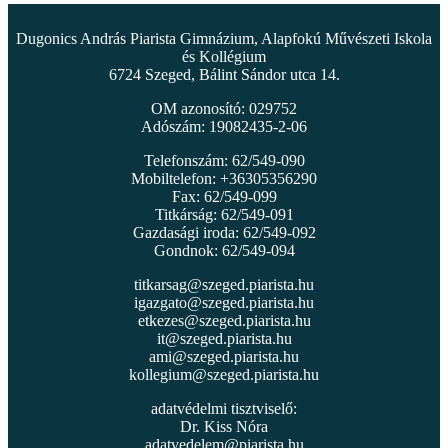
Dugonics András Piarista Gimnázium, Alapfokú Művészeti Iskola
és Kollégium
6724 Szeged, Bálint Sándor utca 14.
OM azonosító: 029752
Adószám: 19082435-2-06
Telefonszám: 62/549-090
Mobiltelefon: +36305356290
Fax: 62/549-099
Titkárság: 62/549-091
Gazdasági iroda: 62/549-092
Gondnok: 62/549-094
titkarsag@szeged.piarista.hu
igazgato@szeged.piarista.hu
etkezes@szeged.piarista.hu
it@szeged.piarista.hu
ami@szeged.piarista.hu
kollegium@szeged.piarista.hu
adatvédelmi tisztviselő:
Dr. Kiss Nóra
adatvedelem@piarista.hu