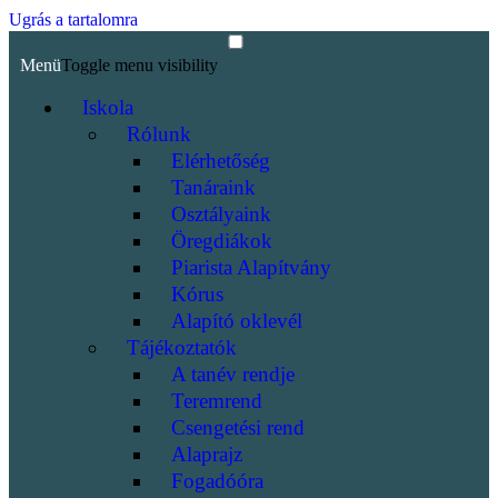
Ugrás a tartalomra
Menü
Toggle menu visibility
Iskola
Rólunk
Elérhetőség
Tanáraink
Osztályaink
Öregdiákok
Piarista Alapítvány
Kórus
Alapító oklevél
Tájékoztatók
A tanév rendje
Teremrend
Csengetési rend
Alaprajz
Fogadóóra