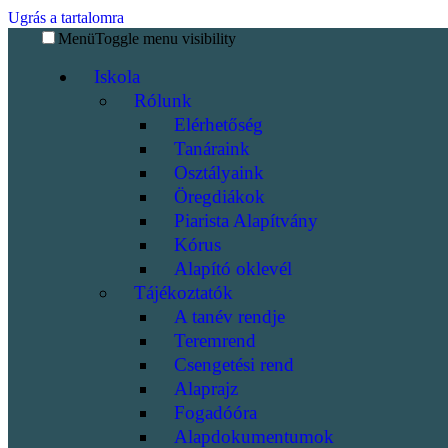
Ugrás a tartalomra
Menü
Toggle menu visibility
Iskola
Rólunk
Elérhetőség
Tanáraink
Osztályaink
Öregdiákok
Piarista Alapítvány
Kórus
Alapító oklevél
Tájékoztatók
A tanév rendje
Teremrend
Csengetési rend
Alaprajz
Fogadóóra
Alapdokumentumok