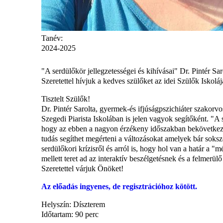
Tanév:
2024-2025
"A serdülőkör jellegzetességei és kihívásai" Dr. Pintér Sar
Szeretettel hívjuk a kedves szülőket az idei Szülők Iskol
Tisztelt Szülők!
Dr. Pintér Sarolta, gyermek-és ifjúságpszichiáter szakorv
Szegedi Piarista Iskolában is jelen vagyok segítőként. "A
hogy az ebben a nagyon érzékeny időszakban bekövetkező 
tudás segíthet megérteni a változásokat amelyek bár soksz
serdülőkori krízisről és arról is, hogy hol van a határ a
mellett teret ad az interaktív beszélgetésnek és a felmerü
Szeretettel várjuk Önöket!
Az előadás ingyenes, de regisztrációhoz kötött.
Helyszín: Díszterem
Időtartam: 90 perc