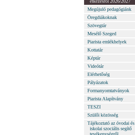
étkezésről 2026/2027
Megújuló pedagógiánk
Öregdiákoknak
Szövegtár
Mesélő Szeged
Piarista emlékhelyek
Kottatár
Képtár
Videótár
Elérhetőség
Pályázatok
Formanyomtatványok
Piarista Alapítvány
TESZI
Szülői közösség
Tájékoztató az óvodai és
iskolai szociális segítő
tevékenységről