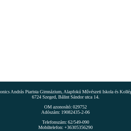
nics András Piarista Gimnázium, Alapfokú Művészeti Iskola és Koll
6724 Szeged, Bálint Sándor utca 14.
OM azonosító: 029752
Adószám: 19082435-2-06
Telefonszám: 62/549-090
Mobiltelefon: +36305356290