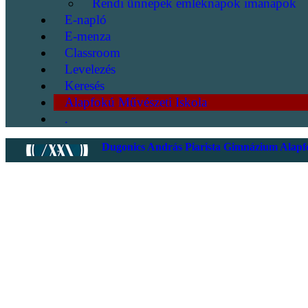
Rendi ünnepek emléknapok imanapok
E-napló
E-menza
Classroom
Levelezés
Keresés
Alapfokú Művészeti Iskola
.
Dugonics András Piarista Gimnázium Alapfo