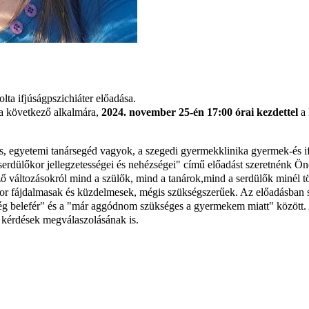
olta ifjúságpszichiáter előadása.
ája következő alkalmára,
2024. november 25-én 17:00 órai kezdettel
a
os, egyetemi tanársegéd vagyok, a szegedi gyermekklinika gyermek-és if
 serdülőkor jellegzetességei és nehézségei" című előadást szeretnénk Ön
változásokról mind a szülők, mind a tanárok,mind a serdülők minél t
or fájdalmasak és küzdelmesek, mégis szükségszerűek. Az előadásban szó 
 "még belefér" és a "már aggódnom szükséges a gyermekem miatt" között. 
lő kérdések megválaszolásának is.