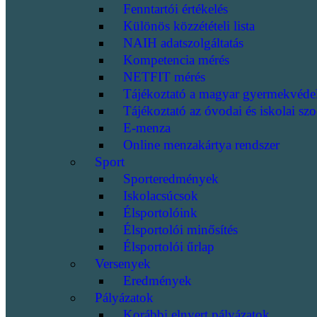
Fenntartói értékelés
Különös közzétételi lista
NAIH adatszolgáltatás
Kompetencia mérés
NETFIT mérés
Tájékoztató a magyar gyermekvéde
Tájékoztató az óvodai és iskolai szo
E-menza
Online menzakártya rendszer
Sport
Sporteredmények
Iskolacsúcsok
Élsportolóink
Élsportolói minősítés
Élsportolói űrlap
Versenyek
Eredmények
Pályázatok
Korábbi elnyert pályázatok