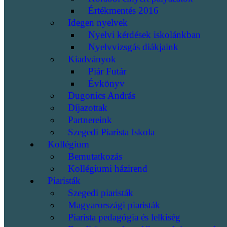
Értékmentés 2016
Idegen nyelvek
Nyelvi kérdések iskolánkban
Nyelvvizsgás diákjaink
Kiadványok
Piár Futár
Évkönyv
Dugonics András
Díjazottak
Partnereink
Szegedi Piarista Iskola
Kollégium
Bemutatkozás
Kollégiumi házirend
Piaristák
Szegedi piaristák
Magyarországi piaristák
Piarista pedagógia és lelkiség