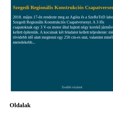
Szegedi Regionális Konstrukciós Csapatverse
2018. május 17-én rendezte meg az Agóra és a SzeReTeD labo
Szegedi Regionális Konstrukciós Csapatversenyt. A 3 fős
csapatoknak egy 3 V-os motor által hajtott négy kerekű járműv
kellett építeniük. A kocsinak két feladatot kellett teljesítenie: mi
rövidebb idő alatt megtenni egy 250 cm-es utat, valamint minél
meredekebb...
További részletek
Oldalak