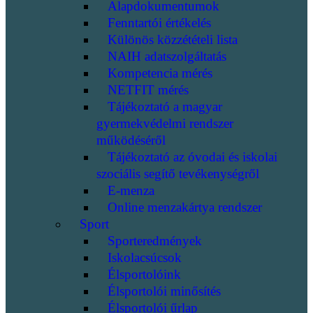
Alapdokumentumok
Fenntartói értékelés
Különös közzétételi lista
NAIH adatszolgáltatás
Kompetencia mérés
NETFIT mérés
Tájékoztató a magyar
gyermekvédelmi rendszer
működéséről
Tájékoztató az óvodai és iskolai
szociális segítő tevékenységről
E-menza
Online menzakártya rendszer
Sport
Sporteredmények
Iskolacsúcsok
Élsportolóink
Élsportolói minősítés
Élsportolói űrlap