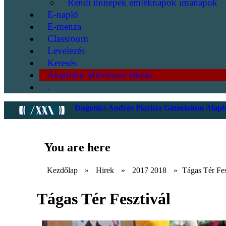
Rendi ünnepek emléknapok imanapok
E-napló
E-menza
Classroom
Levelezés
Keresés
Alapfokú Művészeti Iskola
.
Dugonics András Piarista Gimnázium Alapfo
You are here
Kezdőlap
»
Hirek
»
2017 2018
»
Tágas Tér Fes
Tágas Tér Fesztivál