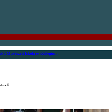
kú Művészeti Iskola és Kollégium
ztivál