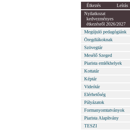
Étkezés
Leírás
Nyilatkozat
kedvezményes
étkezésről 2026/2027
Megújuló pedagógiánk
Öregdiákoknak
Szövegtár
Mesélő Szeged
Piarista emlékhelyek
Kottatár
Képtár
Videótár
Elérhetőség
Pályázatok
Formanyomtatványok
Piarista Alapítvány
TESZI