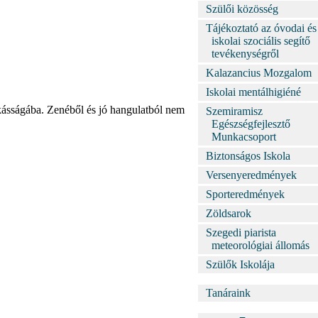
Szülői közösség
Tájékoztató az óvodai és
iskolai szociális segítő
tevékenységről
Kalazancius Mozgalom
Iskolai mentálhigiéné
nkásságába. Zenéből és jó hangulatból nem
Szemiramisz
Egészségfejlesztő
Munkacsoport
Biztonságos Iskola
Versenyeredmények
Sporteredmények
Zöldsarok
Szegedi piarista
meteorológiai állomás
Szülők Iskolája
Tanáraink