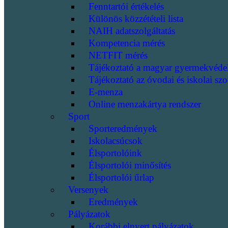
Fenntartói értékelés
Különös közzétételi lista
NAIH adatszolgáltatás
Kompetencia mérés
NETFIT mérés
Tájékoztató a magyar gyermekvéde
Tájékoztató az óvodai és iskolai szo
E-menza
Online menzakártya rendszer
Sport
Sporteredmények
Iskolacsúcsok
Élsportolóink
Élsportolói minősítés
Élsportolói űrlap
Versenyek
Eredmények
Pályázatok
Korábbi elnyert pályázatok