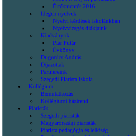
Értékmentés 2016
Idegen nyelvek
Nyelvi kérdések iskolánkban
Nyelvvizsgás diákjaink
Kiadványok
Piár Futár
Évkönyv
Dugonics András
Díjazottak
Partnereink
Szegedi Piarista Iskola
Kollégium
Bemutatkozás
Kollégiumi házirend
Piaristák
Szegedi piaristák
Magyarországi piaristák
Piarista pedagógia és lelkiség