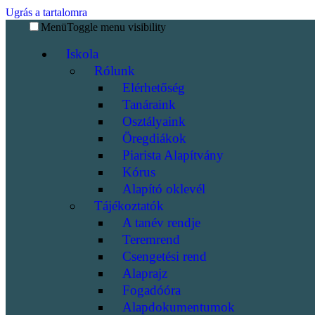
Ugrás a tartalomra
Menü
Toggle menu visibility
Iskola
Rólunk
Elérhetőség
Tanáraink
Osztályaink
Öregdiákok
Piarista Alapítvány
Kórus
Alapító oklevél
Tájékoztatók
A tanév rendje
Teremrend
Csengetési rend
Alaprajz
Fogadóóra
Alapdokumentumok