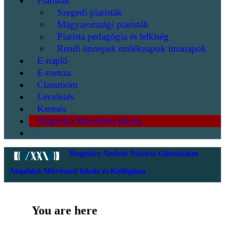
Piaristák
Szegedi piaristák
Magyarországi piaristák
Piarista pedagógia és lelkiség
Rendi ünnepek emléknapok imanapok
E-napló
E-menza
Classroom
Levelezés
Keresés
Alapfokú Művészeti Iskola
.
Dugonics András Piarista Gimnázium
Alapfokú Művészeti Iskola és Kollégium
You are here