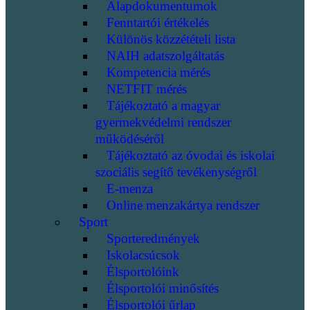
Alapdokumentumok
Fenntartói értékelés
Különös közzétételi lista
NAIH adatszolgáltatás
Kompetencia mérés
NETFIT mérés
Tájékoztató a magyar
gyermekvédelmi rendszer
működéséről
Tájékoztató az óvodai és iskolai
szociális segítő tevékenységről
E-menza
Online menzakártya rendszer
Sport
Sporteredmények
Iskolacsúcsok
Élsportolóink
Élsportolói minősítés
Élsportolói űrlap