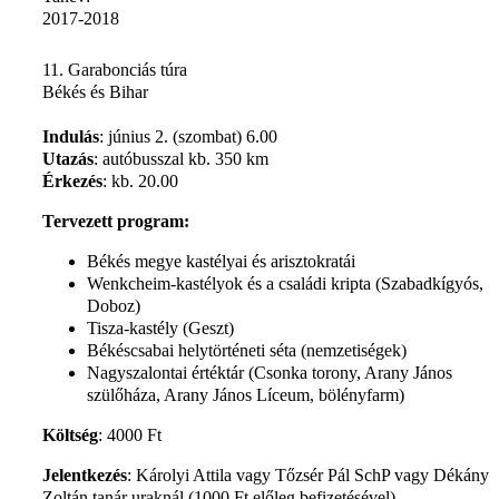
2017-2018
11. Garabonciás túra
Békés és Bihar
Indulás
: június 2. (szombat) 6.00
Utazás
: autóbusszal kb. 350 km
Érkezés
: kb. 20.00
Tervezett program:
Békés megye kastélyai és arisztokratái
Wenkcheim-kastélyok és a családi kripta (Szabadkígyós,
Doboz)
Tisza-kastély (Geszt)
Békéscsabai helytörténeti séta (nemzetiségek)
Nagyszalontai értéktár (Csonka torony, Arany János
szülőháza, Arany János Líceum, bölényfarm)
Költség
: 4000 Ft
Jelentkezés
: Károlyi Attila vagy Tőzsér Pál SchP vagy Dékány
Zoltán tanár uraknál (1000 Ft előleg befizetésével)