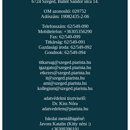
6724 Szeged, Bálint Sándor utca 14.
OM azonosító: 029752
Adószám: 19082435-2-06
Telefonszám: 62/549-090
Mobiltelefon: +36305356290
Fax: 62/549-099
Titkárság: 62/549-091
Gazdasági iroda: 62/549-092
Gondnok: 62/549-094
titkarsag@szeged.piarista.hu
igazgato@szeged.piarista.hu
etkezes@szeged.piarista.hu
it@szeged.piarista.hu
ami@szeged.piarista.hu
kollegium@szeged.piarista.hu
adatvédelmi tisztviselő:
Dr. Kiss Nóra
adatvedelem@piarista.hu
Iskolai mentálhigiéné:
Javora Katalin (Kitty néni :)
+36309396191