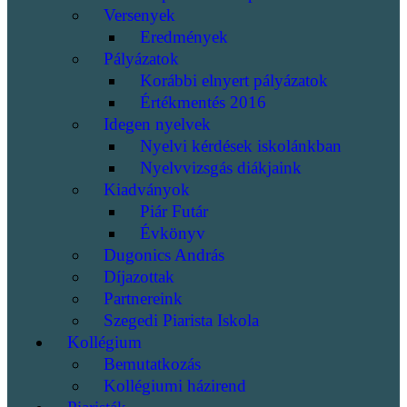
Versenyek
Eredmények
Pályázatok
Korábbi elnyert pályázatok
Értékmentés 2016
Idegen nyelvek
Nyelvi kérdések iskolánkban
Nyelvvizsgás diákjaink
Kiadványok
Piár Futár
Évkönyv
Dugonics András
Díjazottak
Partnereink
Szegedi Piarista Iskola
Kollégium
Bemutatkozás
Kollégiumi házirend