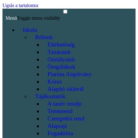
Ugrás a tartalomra
Menü
Toggle menu visibility
Iskola
Rólunk
Elérhetőség
Tanáraink
Osztályaink
Öregdiákok
Piarista Alapítvány
Kórus
Alapító oklevél
Tájékoztatók
A tanév rendje
Teremrend
Csengetési rend
Alaprajz
Fogadóóra