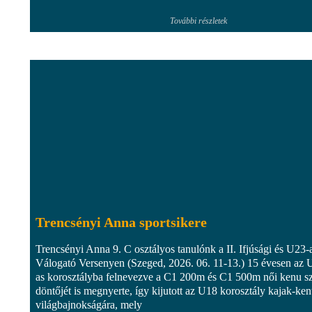
További részletek
Trencsényi Anna sportsikere
Trencsényi Anna 9. C osztályos tanulónk a II. Ifjúsági és U23-
Válogató Versenyen (Szeged, 2026. 06. 11-13.) 15 évesen az 
as korosztályba felnevezve a C1 200m és C1 500m női kenu 
döntőjét is megnyerte, így kijutott az U18 korosztály kajak-ke
világbajnokságára, mely