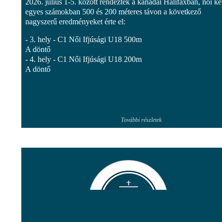
2026. július 1-5. között rendeztek a kanadai Halifaxban, női k
egyes számokban 500 és 200 méteres távon a következő
nagyszerű eredményeket érte el:
- 3. hely - C1 Női Ifjúsági U18 500m
A döntő
- 4. hely - C1 Női Ifjúsági U18 200m
A döntő
További részletek