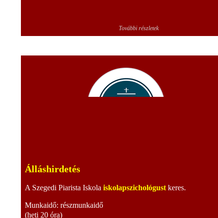
További részletek
Álláshirdetés
A Szegedi Piarista Iskola
iskolapszichológust
keres.
Munkaidő: részmunkaidő
(heti 20 óra)