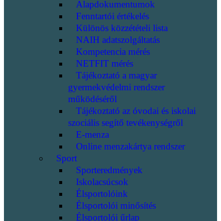
Alapdokumentumok
Fenntartói értékelés
Különös közzétételi lista
NAIH adatszolgáltatás
Kompetencia mérés
NETFIT mérés
Tájékoztató a magyar
gyermekvédelmi rendszer
működéséről
Tájékoztató az óvodai és iskolai
szociális segítő tevékenységről
E-menza
Online menzakártya rendszer
Sport
Sporteredmények
Iskolacsúcsok
Élsportolóink
Élsportolói minősítés
Élsportolói űrlap