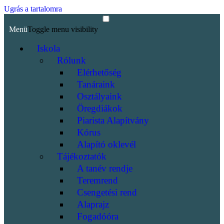
Ugrás a tartalomra
Menü
Toggle menu visibility
Iskola
Rólunk
Elérhetőség
Tanáraink
Osztályaink
Öregdiákok
Piarista Alapítvány
Kórus
Alapító oklevél
Tájékoztatók
A tanév rendje
Teremrend
Csengetési rend
Alaprajz
Fogadóóra