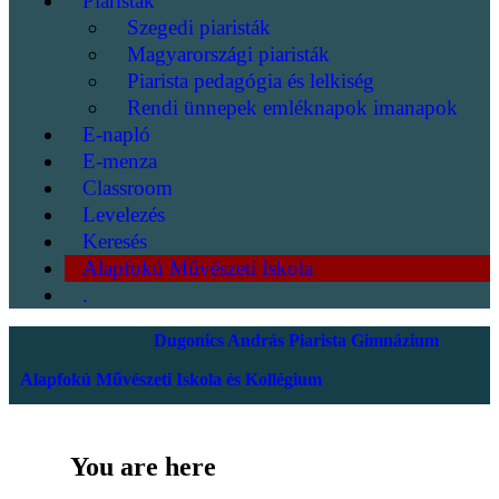
Piaristák
Szegedi piaristák
Magyarországi piaristák
Piarista pedagógia és lelkiség
Rendi ünnepek emléknapok imanapok
E-napló
E-menza
Classroom
Levelezés
Keresés
Alapfokú Művészeti Iskola
.
Dugonics András Piarista Gimnázium
Alapfokú Művészeti Iskola és Kollégium
You are here