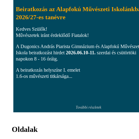
Beiratkozás az Alapfokú Művészeti Iskolánkb
2026/27-es tanévre
Kedves Szülők!
Művészetek iránt érdeklődő Fiatalok!
A Dugonics András Piarista Gimnázium és Alapfokú Művészet
Iskola beiratkozást hirdet
2026.06.10-11.
szerdai és csütörtöki
napokon 8 - 16 óráig.
A beiratkozás helyszíne I. emelet
1.6-os művészeti titkársága...
További részletek
Oldalak