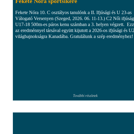
Fekete Nóra sportsikere
Fekete Nóra 10. C osztályos tanulónk a II. Ifjúsági és U 23-as
Válogató Versenyen (Szeged, 2026. 06. 11-13.) C2 Női ifjúság
U17-18 500m-es páros kenu számban a 3. helyen végzett. Ezz
az eredménnyel társával együtt kijutott a 2026-os ifjúsági és U
világbajnokságra Kanadába. Gratulálunk a szép eredményhez!
További részletek