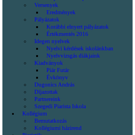
Versenyek
Eredmények
Pályázatok
Korábbi elnyert pályázatok
Értékmentés 2016
Idegen nyelvek
Nyelvi kérdések iskolánkban
Nyelvvizsgás diákjaink
Kiadványok
Piár Futár
Évkönyv
Dugonics András
Díjazottak
Partnereink
Szegedi Piarista Iskola
Kollégium
Bemutatkozás
Kollégiumi házirend