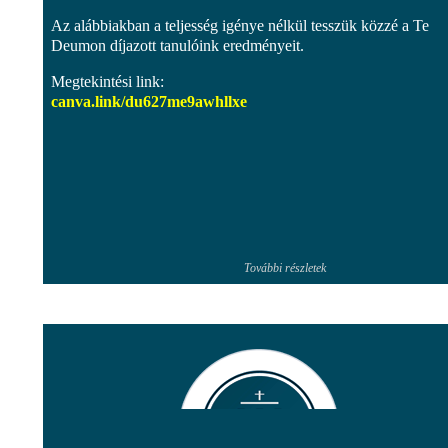
Az alábbiakban a teljesség igénye nélkül tesszük közzé a Te
Deumon díjazott tanulóink eredményeit.
Megtekintési link:
canva.link/
du627me9awhllxe
További részletek