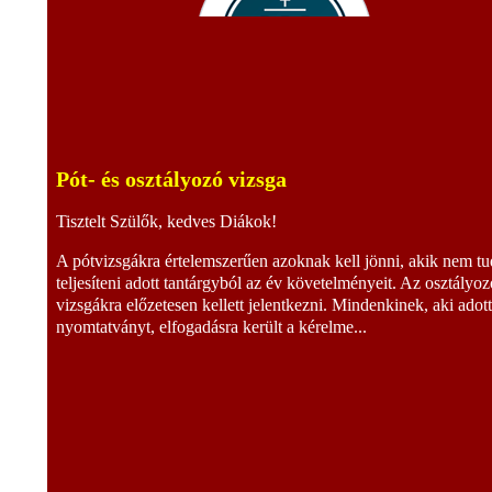
Pót- és osztályozó vizsga
Tisztelt Szülők, kedves Diákok!
A pótvizsgákra értelemszerűen azoknak kell jönni, akik nem tu
teljesíteni adott tantárgyból az év követelményeit. Az osztályoz
vizsgákra előzetesen kellett jelentkezni. Mindenkinek, aki adot
nyomtatványt, elfogadásra került a kérelme...