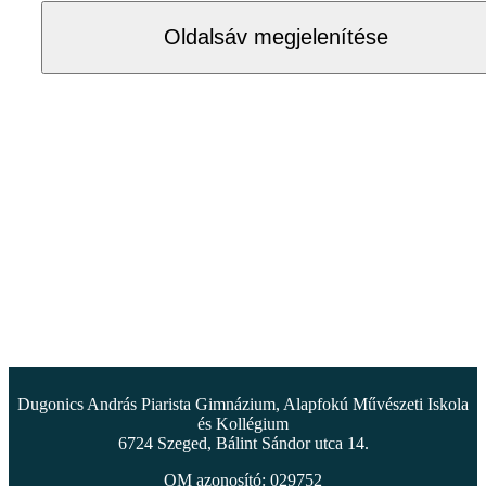
Oldalsáv megjelenítése
Dugonics András Piarista Gimnázium, Alapfokú Művészeti Iskola
és Kollégium
6724 Szeged, Bálint Sándor utca 14.
OM azonosító: 029752