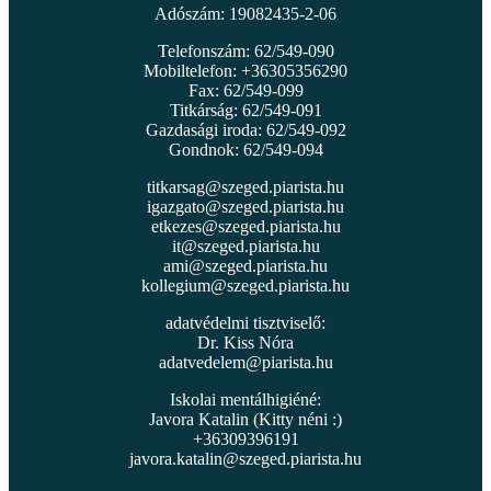
Adószám: 19082435-2-06
Telefonszám: 62/549-090
Mobiltelefon: +36305356290
Fax: 62/549-099
Titkárság: 62/549-091
Gazdasági iroda: 62/549-092
Gondnok: 62/549-094
titkarsag@szeged.piarista.hu
igazgato@szeged.piarista.hu
etkezes@szeged.piarista.hu
it@szeged.piarista.hu
ami@szeged.piarista.hu
kollegium@szeged.piarista.hu
adatvédelmi tisztviselő:
Dr. Kiss Nóra
adatvedelem@piarista.hu
Iskolai mentálhigiéné:
Javora Katalin (Kitty néni :)
+36309396191
javora.katalin@szeged.piarista.hu