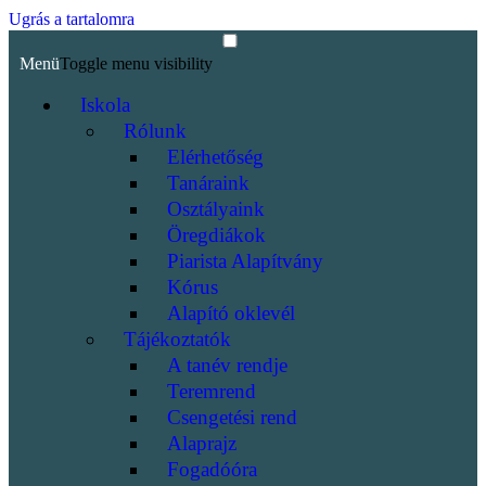
Ugrás a tartalomra
Menü
Toggle menu visibility
Iskola
Rólunk
Elérhetőség
Tanáraink
Osztályaink
Öregdiákok
Piarista Alapítvány
Kórus
Alapító oklevél
Tájékoztatók
A tanév rendje
Teremrend
Csengetési rend
Alaprajz
Fogadóóra