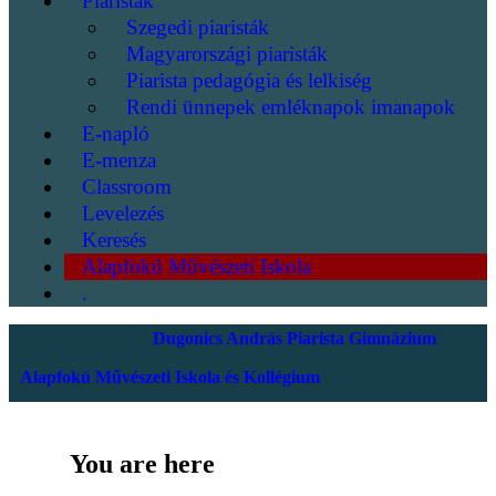
Piaristák
Szegedi piaristák
Magyarországi piaristák
Piarista pedagógia és lelkiség
Rendi ünnepek emléknapok imanapok
E-napló
E-menza
Classroom
Levelezés
Keresés
Alapfokú Művészeti Iskola
.
Dugonics András Piarista Gimnázium
Alapfokú Művészeti Iskola és Kollégium
You are here