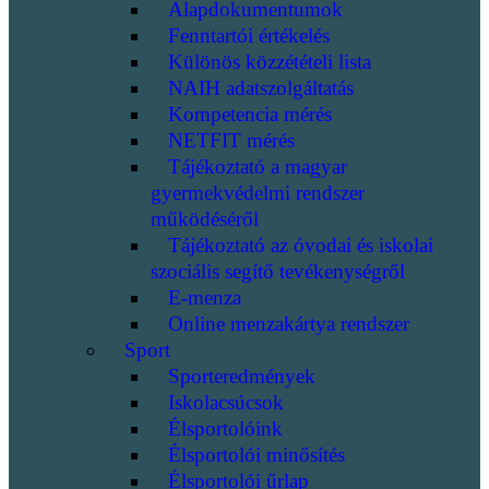
Alapdokumentumok
Fenntartói értékelés
Különös közzétételi lista
NAIH adatszolgáltatás
Kompetencia mérés
NETFIT mérés
Tájékoztató a magyar
gyermekvédelmi rendszer
működéséről
Tájékoztató az óvodai és iskolai
szociális segítő tevékenységről
E-menza
Online menzakártya rendszer
Sport
Sporteredmények
Iskolacsúcsok
Élsportolóink
Élsportolói minősítés
Élsportolói űrlap