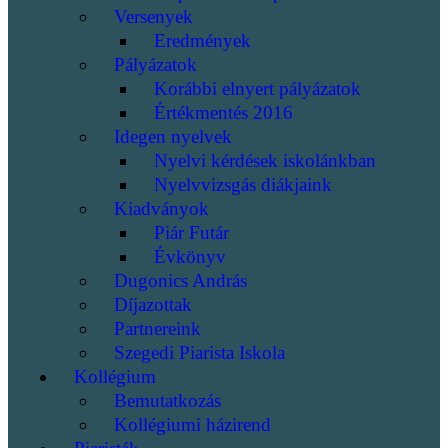
Versenyek
Eredmények
Pályázatok
Korábbi elnyert pályázatok
Értékmentés 2016
Idegen nyelvek
Nyelvi kérdések iskolánkban
Nyelvvizsgás diákjaink
Kiadványok
Piár Futár
Évkönyv
Dugonics András
Díjazottak
Partnereink
Szegedi Piarista Iskola
Kollégium
Bemutatkozás
Kollégiumi házirend