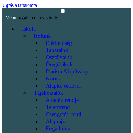
Ugrás a tartalomra
Menü
Toggle menu visibility
Iskola
Rólunk
Elérhetőség
Tanáraink
Osztályaink
Öregdiákok
Piarista Alapítvány
Kórus
Alapító oklevél
Tájékoztatók
A tanév rendje
Teremrend
Csengetési rend
Alaprajz
Fogadóóra