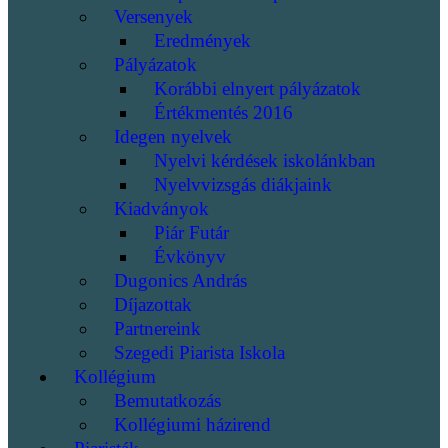
Versenyek
Eredmények
Pályázatok
Korábbi elnyert pályázatok
Értékmentés 2016
Idegen nyelvek
Nyelvi kérdések iskolánkban
Nyelvvizsgás diákjaink
Kiadványok
Piár Futár
Évkönyv
Dugonics András
Díjazottak
Partnereink
Szegedi Piarista Iskola
Kollégium
Bemutatkozás
Kollégiumi házirend