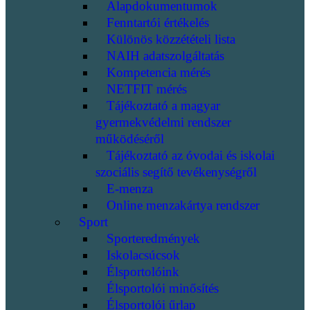
Alapdokumentumok
Fenntartói értékelés
Különös közzétételi lista
NAIH adatszolgáltatás
Kompetencia mérés
NETFIT mérés
Tájékoztató a magyar
gyermekvédelmi rendszer
működéséről
Tájékoztató az óvodai és iskolai
szociális segítő tevékenységről
E-menza
Online menzakártya rendszer
Sport
Sporteredmények
Iskolacsúcsok
Élsportolóink
Élsportolói minősítés
Élsportolói űrlap