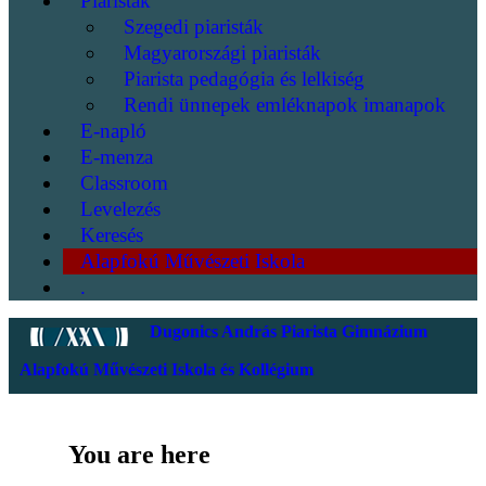
Piaristák
Szegedi piaristák
Magyarországi piaristák
Piarista pedagógia és lelkiség
Rendi ünnepek emléknapok imanapok
E-napló
E-menza
Classroom
Levelezés
Keresés
Alapfokú Művészeti Iskola
.
Dugonics András Piarista Gimnázium
Alapfokú Művészeti Iskola és Kollégium
You are here