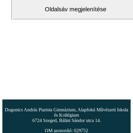
Oldalsáv megjelenítése
Dugonics András Piarista Gimnázium, Alapfokú Művészeti Iskola
és Kollégium
6724 Szeged, Bálint Sándor utca 14.
OM azonosító: 029752