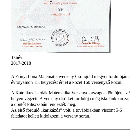
Tanév:
2017-2018
A Zrínyi Ilona Matematikaverseny Csongrád megyei fordulóján a
évfolyamon 15. helyezést ért el a közel 160 versenyző közül.
A Katolikus Iskolák Matematika Versenye országos döntőjén az 
helyen végzett. A verseny első két fordulója még iskolánkban zajl
a döntőt Piliscsabán rendezték meg.
Az első forduló „karikázós” volt, a továbbiakban viszont 5-6
feladatot kellett kidolgozni a verseny során.