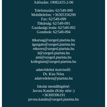
Adószám: 19082435-2-06
Telefonszám: 62/549-090
Mobiltelefon: +36305356290
Fax: 62/549-099
Titkárság: 62/549-091
Gazdasági iroda: 62/549-092
Gondnok: 62/549-094
titkarsag@szeged.piarista.hu
igazgato@szeged.piarista.hu
etkezes@szeged.piarista.hu
it@szeged.piarista.hu
ami@szeged.piarista.hu
kollegium@szeged.piarista.hu
adatvédelmi tisztviselő:
Dr. Kiss Nóra
adatvedelem@piarista.hu
Iskolai mentálhigiéné:
Javora Katalin (Kitty néni :)
+36309396191
javora.katalin@szeged.piarista.hu