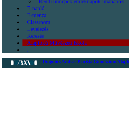
Rendi ünnepek emléknapok imanapok
E-napló
E-menza
Classroom
Levelezés
Keresés
Alapfokú Művészeti Iskola
.
Dugonics András Piarista Gimnázium Alapfo