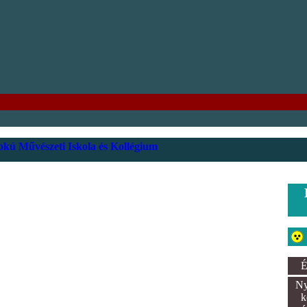
kú Művészeti Iskola és Kollégium
É
Ny
k