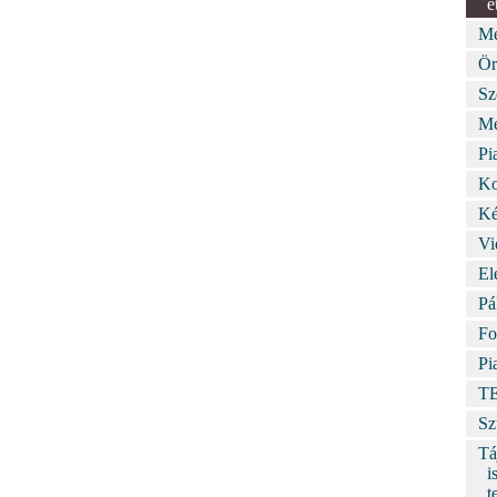
é
Me
Ör
Sz
Me
Pi
Ko
Ké
Vi
El
Pá
Fo
Pi
T
Sz
Tá
i
t