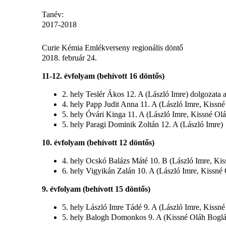
Tanév:
2017-2018
Curie Kémia Emlékverseny regionális döntő
2018. február 24.
11-12. évfolyam (behívott 16 döntős)
2. hely Teslér Ákos 12. A (László Imre) dolgozata
4. hely Papp Judit Anna 11. A (László Imre, Kissn
5. hely Óvári Kinga 11. A (László Imre, Kissné Ol
5. hely Paragi Dominik Zoltán 12. A (László Imre)
10. évfolyam (behívott 12 döntős)
4. hely Ocskó Balázs Máté 10. B (László Imre, Ki
6. hely Vigyikán Zalán 10. A (László Imre, Kissné
9. évfolyam (behívott 15 döntős)
5. hely László Imre Tádé 9. A (László Imre, Kissn
5. hely Balogh Domonkos 9. A (Kissné Oláh Boglá