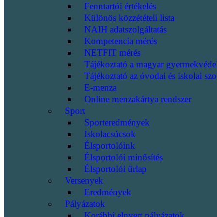
Fenntartói értékelés
Különös közzétételi lista
NAIH adatszolgáltatás
Kompetencia mérés
NETFIT mérés
Tájékoztató a magyar gyermekvéde
Tájékoztató az óvodai és iskolai szo
E-menza
Online menzakártya rendszer
Sport
Sporteredmények
Iskolacsúcsok
Élsportolóink
Élsportolói minősítés
Élsportolói űrlap
Versenyek
Eredmények
Pályázatok
Korábbi elnyert pályázatok