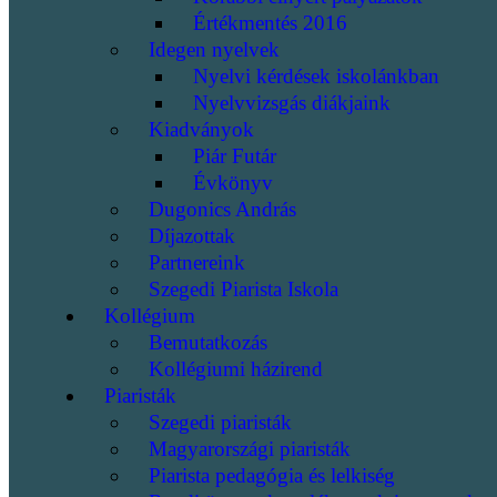
Értékmentés 2016
Idegen nyelvek
Nyelvi kérdések iskolánkban
Nyelvvizsgás diákjaink
Kiadványok
Piár Futár
Évkönyv
Dugonics András
Díjazottak
Partnereink
Szegedi Piarista Iskola
Kollégium
Bemutatkozás
Kollégiumi házirend
Piaristák
Szegedi piaristák
Magyarországi piaristák
Piarista pedagógia és lelkiség