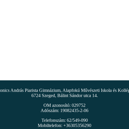
nics András Piarista Gimnázium, Alapfokú Művészeti Iskola és Koll
6724 Szeged, Bálint Sándor utca 14.
OM azonosító: 029752
Adószám: 19082435-2-06
Telefonszám: 62/549-090
Mobiltelefon: +36305356290