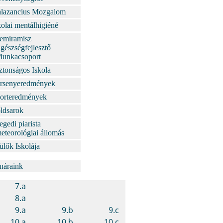
lazancius Mozgalom
kolai mentálhigiéné
emiramisz
gészségfejlesztő
unkacsoport
ztonságos Iskola
rsenyeredmények
orteredmények
ldsarok
egedi piarista
eteorológiai állomás
ülők Iskolája
náraink