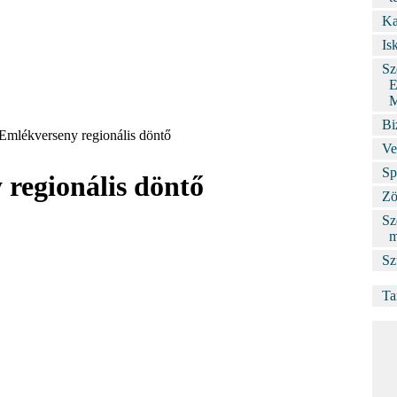
Ka
Is
Sz
E
M
Bi
Emlékverseny regionális döntő
Ve
Sp
regionális döntő
Zö
Sz
m
Sz
Ta