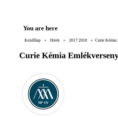
You are here
Kezdőlap
»
Hirek
»
2017 2018
»
Curie Kémia 
Curie Kémia Emlékverseny 