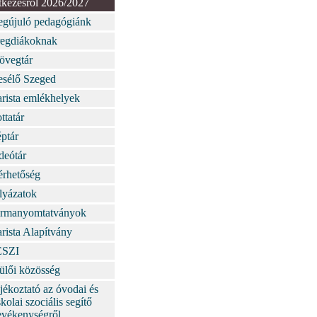
tkezésről 2026/2027
gújuló pedagógiánk
egdiákoknak
övegtár
sélő Szeged
arista emlékhelyek
ttatár
ptár
deótár
érhetőség
lyázatok
rmanyomtatványok
arista Alapítvány
ESZI
ülői közösség
jékoztató az óvodai és
skolai szociális segítő
evékenységről