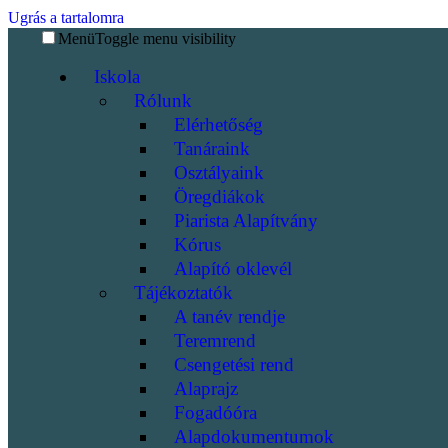
Ugrás a tartalomra
Menü
Toggle menu visibility
Iskola
Rólunk
Elérhetőség
Tanáraink
Osztályaink
Öregdiákok
Piarista Alapítvány
Kórus
Alapító oklevél
Tájékoztatók
A tanév rendje
Teremrend
Csengetési rend
Alaprajz
Fogadóóra
Alapdokumentumok