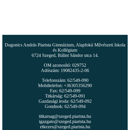
Dugonics András Piarista Gimnázium, Alapfokú Művészeti Iskola
és Kollégium
6724 Szeged, Bálint Sándor utca 14.
OM azonosító: 029752
Adószám: 19082435-2-06
Telefonszám: 62/549-090
Mobiltelefon: +36305356290
Fax: 62/549-099
Titkárság: 62/549-091
Gazdasági iroda: 62/549-092
Gondnok: 62/549-094
titkarsag@szeged.piarista.hu
igazgato@szeged.piarista.hu
etkezes@szeged.piarista.hu