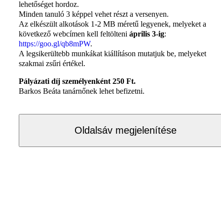
lehetőséget hordoz.
Minden tanuló 3 képpel vehet részt a versenyen.
Az elkészült alkotások 1-2 MB méretű legyenek, melyeket a
következő webcímen kell feltölteni
április 3-ig
:
https://goo.gl/qb8mPW
.
A legsikerültebb munkákat kiállításon mutatjuk be, melyeket
szakmai zsűri értékel.
Pályázati díj személyenként 250 Ft.
Barkos Beáta tanárnőnek lehet befizetni.
Oldalsáv megjelenítése