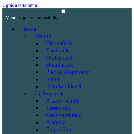
Ugrás a tartalomra
Menü
Toggle menu visibility
Iskola
Rólunk
Elérhetőség
Tanáraink
Osztályaink
Öregdiákok
Piarista Alapítvány
Kórus
Alapító oklevél
Tájékoztatók
A tanév rendje
Teremrend
Csengetési rend
Alaprajz
Fogadóóra