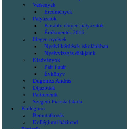
Versenyek
Eredmények
Pályázatok
Korábbi elnyert pályázatok
Értékmentés 2016
Idegen nyelvek
Nyelvi kérdések iskolánkban
Nyelvvizsgás diákjaink
Kiadványok
Piár Futár
Évkönyv
Dugonics András
Díjazottak
Partnereink
Szegedi Piarista Iskola
Kollégium
Bemutatkozás
Kollégiumi házirend