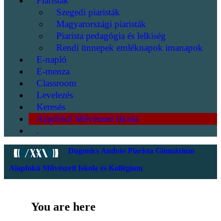
Piaristák
Szegedi piaristák
Magyarországi piaristák
Piarista pedagógia és lelkiség
Rendi ünnepek emléknapok imanapok
E-napló
E-menza
Classroom
Levelezés
Keresés
Alapfokú Művészeti Iskola
.
Dugonics András Piarista Gimnázium
Alapfokú Művészeti Iskola és Kollégium
You are here