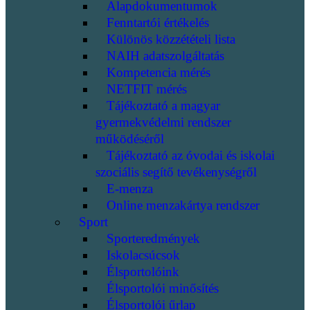
Alapdokumentumok
Fenntartói értékelés
Különös közzétételi lista
NAIH adatszolgáltatás
Kompetencia mérés
NETFIT mérés
Tájékoztató a magyar
gyermekvédelmi rendszer
működéséről
Tájékoztató az óvodai és iskolai
szociális segítő tevékenységről
E-menza
Online menzakártya rendszer
Sport
Sporteredmények
Iskolacsúcsok
Élsportolóink
Élsportolói minősítés
Élsportolói űrlap