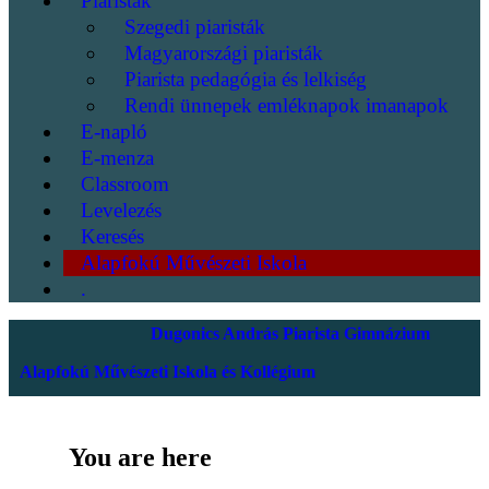
Piaristák
Szegedi piaristák
Magyarországi piaristák
Piarista pedagógia és lelkiség
Rendi ünnepek emléknapok imanapok
E-napló
E-menza
Classroom
Levelezés
Keresés
Alapfokú Művészeti Iskola
.
Dugonics András Piarista Gimnázium
Alapfokú Művészeti Iskola és Kollégium
You are here