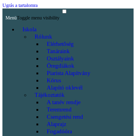
Ugrás a tartalomra
Menü
Toggle menu visibility
Iskola
Rólunk
Elérhetőség
Tanáraink
Osztályaink
Öregdiákok
Piarista Alapítvány
Kórus
Alapító oklevél
Tájékoztatók
A tanév rendje
Teremrend
Csengetési rend
Alaprajz
Fogadóóra