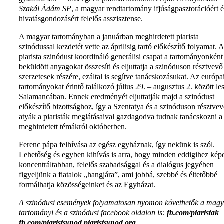
Szakál Ádám SP
, a magyar rendtartomány ifjúságpasztorációért é
hivatásgondozásért felelős asszisztense.
A magyar tartományban a januárban meghirdetett piarista
szinódussal kezdetét vette az áprilisig tartó előkészítő folyamat. A
piarista szinódust koordináló generálisi csapat a tartományonként
beküldött anyagokat összesíti és eljuttatja a szinóduson résztvevő
szerzetesek részére, ezáltal is segítve tanácskozásukat. Az európa
tartományokat érintő találkozó július 29. – augusztus 2. között le
Salamancában. Ennek eredményét eljuttatják majd a szinódust
előkészítő bizottsághoz, így a Szentatya és a szinóduson résztve
atyák a piaristák meglátásaival gazdagodva tudnak tanácskozni a
meghirdetett témákról októberben.
Ferenc pápa felhívása az egész egyháznak, így nekünk is szól.
Lehetőség és egyben kihívás is arra, hogy minden eddigihez képe
koncentráltabban, felelős szabadsággal és a dialógus jegyében
figyeljünk a fiatalok „hangjára”, ami jobbá, szebbé és éltetőbbé
formálhatja közösségeinket és az Egyházat.
A szinódusi események folyamatosan nyomon követhetők a mag
tartományi és a szinódusi facebook oldalon is:
fb.com/piaristak
fb.com/piaristsynod piaristsynod.org.