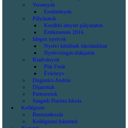
Versenyek
Eredmények
Pályázatok
Korábbi elnyert pályázatok
Értékmentés 2016
Idegen nyelvek
Nyelvi kérdések iskolánkban
Nyelvvizsgás diákjaink
Kiadványok
Piár Futár
Évkönyv
Dugonics András
Díjazottak
Partnereink
Szegedi Piarista Iskola
Kollégium
Bemutatkozás
Kollégiumi házirend