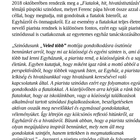
2018 októberében rendezik meg a „
Fiatalok, hit, hivatástisztázás
témájú püspöki szinódust, melyet Ferenc pápa hívott össze azzal 
céllal, hogy megtudja, mit gondolnak a fiatalok Istenről, az
Egyházról és önmagukról. Ez az esemény a fiatalokat teljes életr
nevelő piarista rendnek is különösen fontos, ezért egy saját piaris
szinódussal is csatlakoznak az egyetemes egyház tanácskozásáho
„
Szinódusunk „
Veled több”
mottója gondolkodásra ösztönöz
bennünket arról, hogy mi az közösségi és egyéni szinten is, ami á
több tud lenni Egyházunk, a piarista rend, a közösségünk és a sa
életünk. Egyben kutatjuk, hogy miként igaz ránk a mottó abból a
perspektívából, hogy többek vagyunk Isten, az Egyház, a piarista
lelkiség és hivatásunkkal vagy hivatásunk keresésével való
kapcsolatunk által. A piarista szinódus ezért egy folyamatos együ
gondolkodás a fiatalokkal. A közeljövőben arra kérjük a ránk bíz
fiatalokat, hogy az iskoláinkban, vagy a közösségi találkozások
alkalmával tartott szinódusi foglalkozásokon, beszélgetéseken
aktívan osszák meg nevelőikkel és egymással gondolataikat,
véleményüket. Így létrejön egy kölcsönös reflexió hitünkről, az
Egyházról és a hivatásról. Bízunk abban, hogy a piarista szinód
olyan megújulásra inspirál bennünket, mely nem áll meg
gondolatok szintjén, hanem tettekben is megmutatkoznak
gyümölcsei
.” – összegzi a piarista szinódus céljait és folyamatát