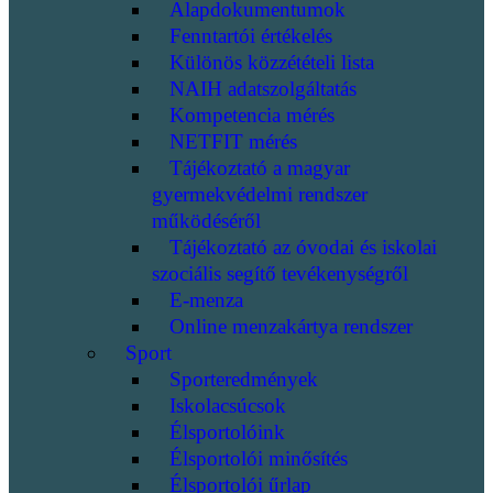
Alapdokumentumok
Fenntartói értékelés
Különös közzétételi lista
NAIH adatszolgáltatás
Kompetencia mérés
NETFIT mérés
Tájékoztató a magyar
gyermekvédelmi rendszer
működéséről
Tájékoztató az óvodai és iskolai
szociális segítő tevékenységről
E-menza
Online menzakártya rendszer
Sport
Sporteredmények
Iskolacsúcsok
Élsportolóink
Élsportolói minősítés
Élsportolói űrlap