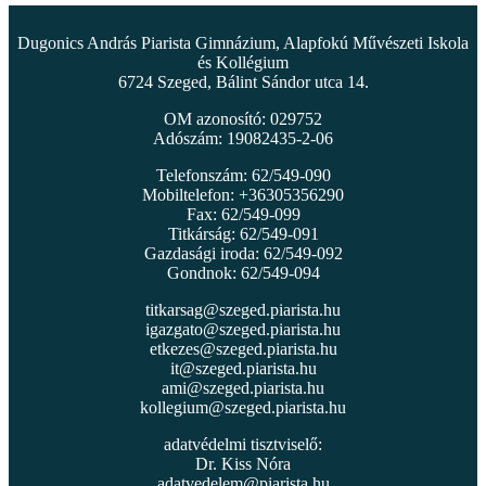
Dugonics András Piarista Gimnázium, Alapfokú Művészeti Iskola
és Kollégium
6724 Szeged, Bálint Sándor utca 14.
OM azonosító: 029752
Adószám: 19082435-2-06
Telefonszám: 62/549-090
Mobiltelefon: +36305356290
Fax: 62/549-099
Titkárság: 62/549-091
Gazdasági iroda: 62/549-092
Gondnok: 62/549-094
titkarsag@szeged.piarista.hu
igazgato@szeged.piarista.hu
etkezes@szeged.piarista.hu
it@szeged.piarista.hu
ami@szeged.piarista.hu
kollegium@szeged.piarista.hu
adatvédelmi tisztviselő:
Dr. Kiss Nóra
adatvedelem@piarista.hu